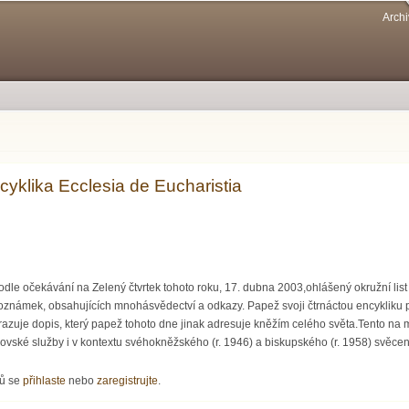
Přejít k
Archi
hlavnímu
obsahu
yklika Ecclesia de Eucharistia
odle očekávání na Zelený čtvrtek tohoto roku, 17. dubna 2003,ohlášený okružní list (
 poznámek, obsahujících mnohásvědectví a odkazy. Papež svoji čtrnáctou encykli
razuje dopis, který papež tohoto dne jinak adresuje kněžím celého světa.Tento na
petrovské služby i v kontextu svéhokněžského (r. 1946) a biskupského (r. 1958) svěcen
ka Ecclesia de Eucharistia
řů se
přihlaste
nebo
zaregistrujte
.