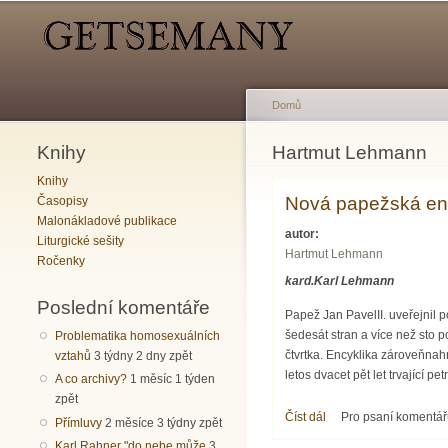
Hlavní menu
Sekundární menu
Domů
Knihy
Jste zde
Hartmut Lehmann
Knihy
Nová papežská enc
Časopisy
Malonákladové publikace
autor:
Liturgické sešity
Hartmut Lehmann
Ročenky
kard.Karl Lehmann
Poslední komentáře
Papež Jan PavelII. uveřejnil p
šedesát stran a více než sto
Problematika homosexuálních
čtvrtka. Encyklika zároveňnah
vztahů
3 týdny 2 dny zpět
letos dvacet pět let trvající 
A co archivy?
1 měsíc 1 týden
zpět
Číst dál
Nová papežská encykli
Pro psaní komentá
Přímluvy
2 měsíce 3 týdny zpět
Karl Rahner "do nebe může
3