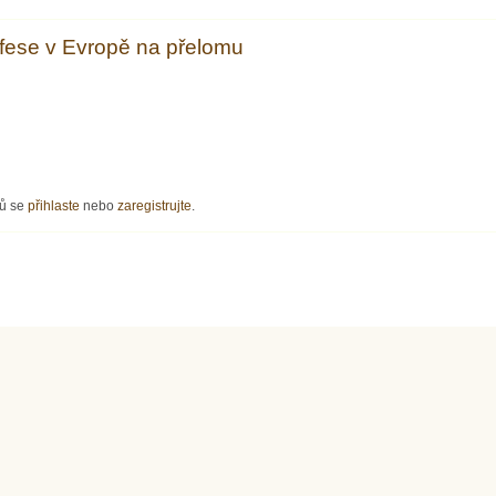
fese v Evropě na přelomu
e v Evropě na přelomu
řů se
přihlaste
nebo
zaregistrujte
.