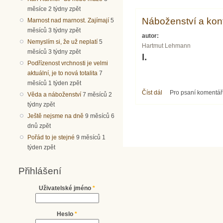
měsíce 2 týdny zpět
Náboženství a kon
Marnost nad marnost. Zajímají
5
měsíců 3 týdny zpět
autor:
Nemyslím si, že už neplatí
5
Hartmut Lehmann
měsíců 3 týdny zpět
I.
Podřízenost vrchnosti je velmi
aktuální, je to nová totalita
7
měsíců 1 týden zpět
Číst dál
Náboženství a konfes
Pro psaní komentá
Věda a náboženství
7 měsíců 2
týdny zpět
Ještě nejsme na dně
9 měsíců 6
dnů zpět
Pořád to je stejné
9 měsíců 1
týden zpět
Přihlášení
Uživatelské jméno
*
Heslo
*