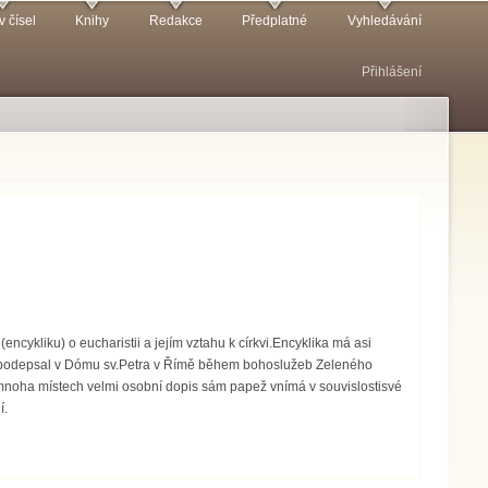
v čísel
Knihy
Redakce
Předplatné
Vyhledávání
Přihlášení
encykliku) o eucharistii a jejím vztahu k církvi.Encyklika má asi
ku podepsal v Dómu sv.Petra v Římě během bohoslužeb Zeleného
 mnoha místech velmi osobní dopis sám papež vnímá v souvislostisvé
í.