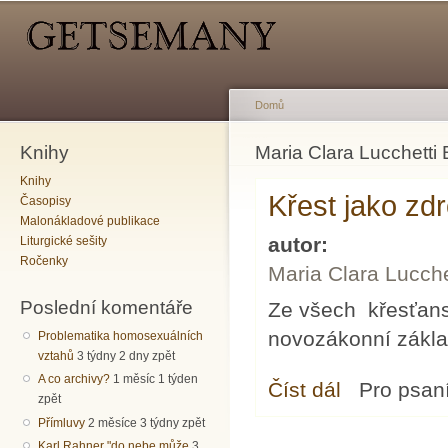
Hlavní menu
Sekundární menu
Př
hl
o
Domů
Knihy
Jste zde
Maria Clara Lucchetti
Knihy
Křest jako zd
Časopisy
Malonákladové publikace
autor:
Liturgické sešity
Ročenky
Maria Clara Lucch
Poslední komentáře
Ze všech křesťans
novozákonní zákla
Problematika homosexuálních
vztahů
3 týdny 2 dny zpět
A co archivy?
1 měsíc 1 týden
Číst dál
Křest jako zdroj úř
Pro psan
zpět
Přímluvy
2 měsíce 3 týdny zpět
Karl Rahner "do nebe může
3