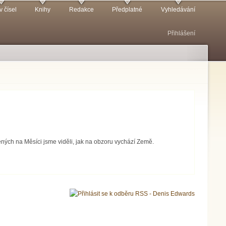
v čísel
Knihy
Redakce
Předplatné
Vyhledávání
Přihlášení
ných na Měsíci jsme viděli, jak na obzoru vychází Země.