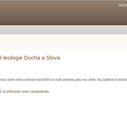
Přejít k
Archi
hlavnímu
obsahu
é teologie Ducha a Slova
rací jsme dnes schopni pohlížet na naši planetu jako na celek. Na záběrech poříze
ologie Ducha a Slova
řů se
přihlaste
nebo
zaregistrujte
.