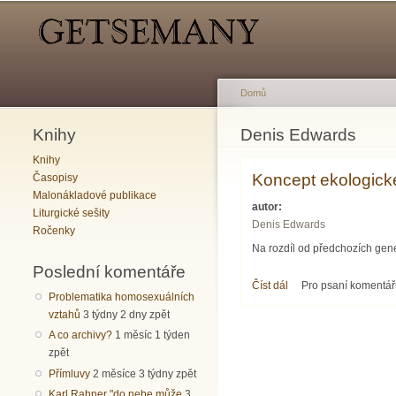
Hlavní menu
Sekundární menu
Domů
Knihy
Jste zde
Denis Edwards
Knihy
Koncept ekologick
Časopisy
Malonákladové publikace
autor:
Liturgické sešity
Denis Edwards
Ročenky
Na rozdíl od předchozích gene
Poslední komentáře
Číst dál
Koncept ekologické te
Pro psaní komentá
Problematika homosexuálních
vztahů
3 týdny 2 dny zpět
A co archivy?
1 měsíc 1 týden
zpět
Přímluvy
2 měsíce 3 týdny zpět
Karl Rahner "do nebe může
3