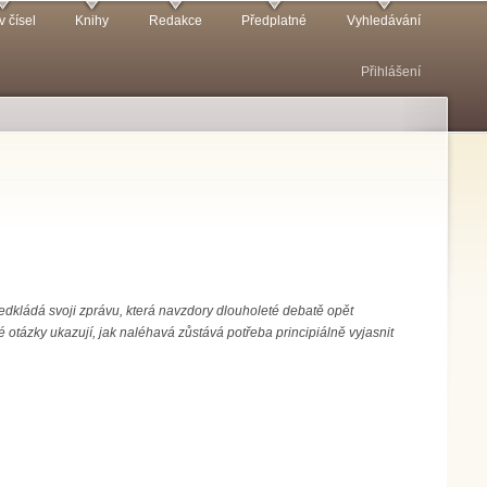
v čísel
Knihy
Redakce
Předplatné
Vyhledávání
Přihlášení
edkládá svoji zprávu, která navzdory dlouholeté debatě opět
otázky ukazují, jak naléhavá zůstává potřeba principiálně vyjasnit