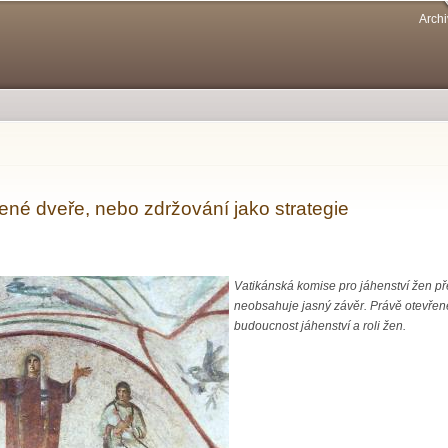
Přejít k
Archi
hlavnímu
obsahu
ené dveře, nebo zdržování jako strategie
Vatikánská komise pro jáhenství žen př
neobsahuje jasný závěr. Právě otevřené 
budoucnost jáhenství a roli žen.