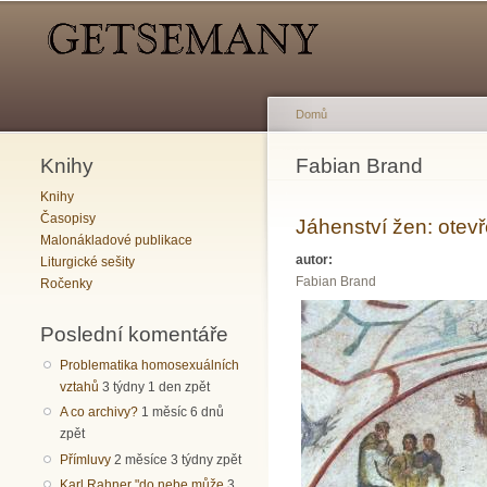
Hlavní menu
Sekundární menu
Domů
Knihy
Jste zde
Fabian Brand
Knihy
Časopisy
Jáhenství žen: otevř
Malonákladové publikace
autor:
Liturgické sešity
Fabian Brand
Ročenky
Poslední komentáře
Problematika homosexuálních
vztahů
3 týdny 1 den zpět
A co archivy?
1 měsíc 6 dnů
zpět
Přímluvy
2 měsíce 3 týdny zpět
Karl Rahner "do nebe může
3