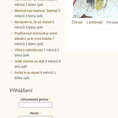
měsíce 1 týden zpět
Marnost nad marnost. Zajímají
5
měsíců 3 týdny zpět
Nemyslím si, že už neplatí
5
Číst dál
Jáhenství žen: otevřené 
1 komentář
Pro psa
měsíců 3 týdny zpět
Podřízenost vrchnosti je velmi
aktuální, je to nová totalita
7
měsíců 1 týden zpět
Věda a náboženství
7 měsíců 2
týdny zpět
Ještě nejsme na dně
9 měsíců 6
dnů zpět
Pořád to je stejné
9 měsíců 1
týden zpět
Přihlášení
Uživatelské jméno
*
Heslo
*