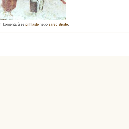
dveře, nebo zdržování jako strategie
ní komentářů se
přihlaste
nebo
zaregistrujte
.