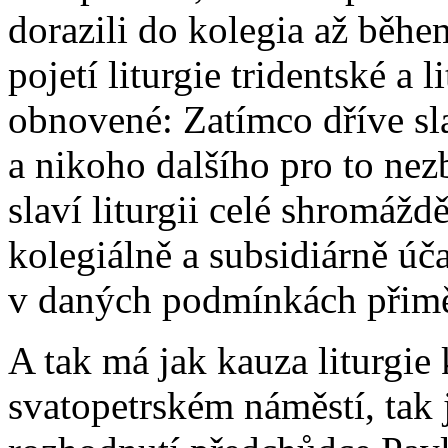
dorazili do kolegia až během
pojetí liturgie tridentské a
obnovené: Zatímco dříve sla
a nikoho dalšího pro to ne
slaví liturgii celé shromážd
kolegiálně a subsidiárně úč
v daných podmínkách přim
A tak má jak kauza liturgie
svatopetrském náměstí, tak