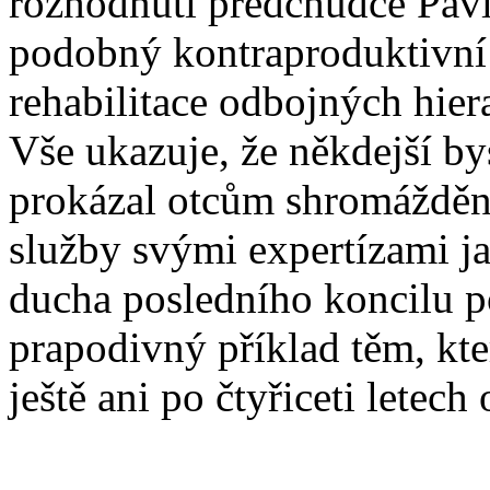
rozhodnutí předchůdce Pavla
podobný kontraproduktivní
rehabilitace odbojných hier
Vše ukazuje, že někdejší by
prokázal otcům shromážděný
služby svými expertízami jak
ducha posledního koncilu p
prapodivný příklad těm, kt
ještě ani po čtyřiceti letec