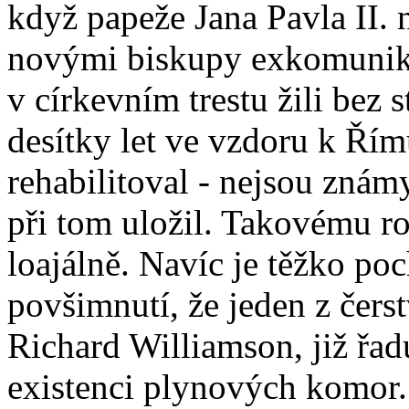
když papeže Jana Pavla II. 
novými biskupy exkomunik
v církevním trestu žili bez 
desítky let ve vzdoru k Ří
rehabilitoval - nejsou znám
při tom uložil. Takovému r
loajálně. Navíc je těžko po
povšimnutí, že jeden z čers
Richard Williamson, již řadu
existenci plynových komor.