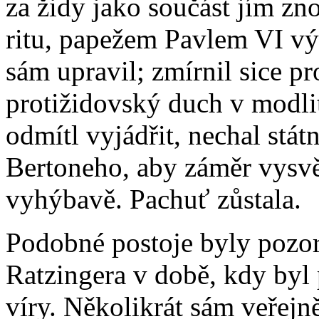
za židy jako součást jím zn
ritu, papežem Pavlem VI v
sám upravil; zmírnil sice p
protižidovský duch v modli
odmítl vyjádřit, nechal stát
Bertoneho, aby záměr vysvět
vyhýbavě. Pachuť zůstala.
Podobné postoje byly pozor
Ratzingera v době, kdy byl
víry. Několikrát sám veřejně