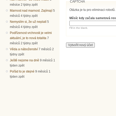
CAPTCHA
měsíce 2 týdny zpět
Otázka je tu pro eliminaci robotů.
Marnost nad marnost. Zajímají
5
měsíců 4 týdny zpět
Měsíc kdy začala sametová re
Nemyslím si, že už neplatí
5
měsíců 4 týdny zpět
Fill in the blank.
Podřízenost vrchnosti je velmi
aktuální, je to nová totalita
7
měsíců 2 týdny zpět
Věda a náboženství
7 měsíců 2
týdny zpět
Ještě nejsme na dně
9 měsíců 1
týden zpět
Pořád to je stejné
9 měsíců 1
týden zpět