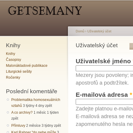
Hlavní menu
Sekundární menu
Př
hl
o
Domů
›
Uživatelský účet
Knihy
Jste zde
Uživatelský účet
Hlavní záložky
Knihy
Časopisy
Uživatelské jméno
Malonákladové publikace
Liturgické sešity
Mezery jsou povoleny; i
Ročenky
apostrofů a podtržítek.
Poslední komentáře
E-mailová adresa
*
Problematika homosexuálních
vztahů
3 týdny 4 dny zpět
Zadejte platnou e-mailo
A co archivy?
1 měsíc 1 týden
E-mailová adresa se nez
zpět
zapomenutého hesla neb
Přímluvy
2 měsíce 3 týdny zpět
Karl Rahner "do nebe může
3