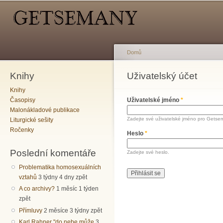
Hlavní menu
Sekundární menu
Př
hl
o
Domů
Knihy
Jste zde
Uživatelský účet
Hlavní záložky
Knihy
Časopisy
Uživatelské jméno
*
Malonákladové publikace
Zadejte své uživatelské jméno pro Getse
Liturgické sešity
Ročenky
Heslo
*
Poslední komentáře
Zadejte své heslo.
Problematika homosexuálních
vztahů
3 týdny 4 dny zpět
A co archivy?
1 měsíc 1 týden
zpět
Přímluvy
2 měsíce 3 týdny zpět
Karl Rahner "do nebe může
3