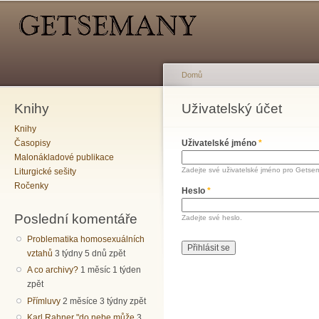
Hlavní menu
Sekundární menu
Př
hl
o
Domů
Knihy
Jste zde
Uživatelský účet
Hlavní záložky
Knihy
Časopisy
Uživatelské jméno
*
Malonákladové publikace
Zadejte své uživatelské jméno pro Getse
Liturgické sešity
Ročenky
Heslo
*
Poslední komentáře
Zadejte své heslo.
Problematika homosexuálních
vztahů
3 týdny 5 dnů zpět
A co archivy?
1 měsíc 1 týden
zpět
Přímluvy
2 měsíce 3 týdny zpět
Karl Rahner "do nebe může
3