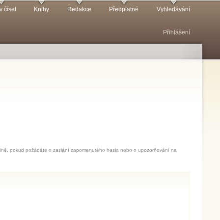
v čísel
Knihy
Redakce
Předplatné
Vyhledávání
Přihlášení
jedině, pokud požádáte o zaslání zapomenutého hesla nebo o upozorňování na