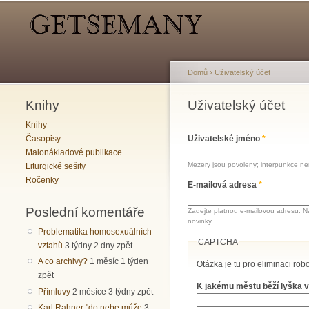
Hlavní menu
Sekundární menu
Domů
›
Uživatelský účet
Knihy
Jste zde
Uživatelský účet
Hlavní záložky
Knihy
Časopisy
Uživatelské jméno
*
Malonákladové publikace
Mezery jsou povoleny; interpunkce nen
Liturgické sešity
Ročenky
E-mailová adresa
*
Poslední komentáře
Zadejte platnou e-mailovou adresu. N
novinky.
Problematika homosexuálních
CAPTCHA
vztahů
3 týdny 2 dny zpět
A co archivy?
1 měsíc 1 týden
Otázka je tu pro eliminaci robo
zpět
K jakému městu běží lyška v
Přímluvy
2 měsíce 3 týdny zpět
Karl Rahner "do nebe může
3