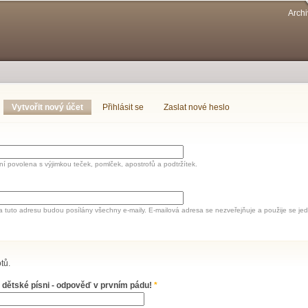
Přejít k
Archi
hlavnímu
obsahu
Vytvořit nový účet
(aktivní záložka)
Přihlásit se
Zaslat nové heslo
í povolena s výjimkou teček, pomlček, apostrofů a podtržítek.
a tuto adresu budou posílány všechny e-maily. E-mailová adresa se nezveřejňuje a použije se 
tů.
 dětské písni - odpověď v prvním pádu!
*