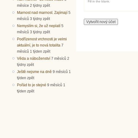
Fill in the blank.
měsíce 2 týdny zpět
Marnost nad marnost. Zajímají
5
měsíců 3 týdny zpět
Nemyslím si, že už neplatí
5
měsíců 3 týdny zpět
Podřízenost vrchnosti je velmi
aktuální, je to nová totalita
7
měsíců 1 týden zpět
Věda a náboženství
7 měsíců 2
týdny zpět
Ještě nejsme na dně
9 měsíců 1
týden zpět
Pořád to je stejné
9 měsíců 1
týden zpět