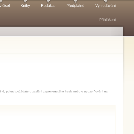
v čísel
Knihy
Redakce
Předplatné
Vyhledávání
Přihlášení
jedině, pokud požádáte o zaslání zapomenutého hesla nebo o upozorňování na