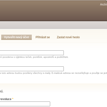
Přejít k
Archi
hlavnímu
obsahu
Vytvořit nový účet
(aktivní záložka)
Přihlásit se
Zaslat nové heslo
í povolena s výjimkou teček, pomlček, apostrofů a podtržítek.
a tuto adresu budou posílány všechny e-maily. E-mailová adresa se nezveřejňuje a použije se 
tů.
 revoluce
*