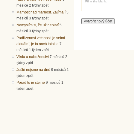
Fill in the blank.
měsíce 2 týdny zpět
Marnost nad marnost. Zajímají
5
měsíců 3 týdny zpět
Nemyslím si, že už neplatí
5
měsíců 3 týdny zpět
Podřízenost vrchnosti je velmi
aktuální, je to nová totalita
7
měsíců 1 týden zpět
Věda a náboženství
7 měsíců 2
týdny zpět
Ještě nejsme na dně
9 měsíců 1
týden zpět
Pořád to je stejné
9 měsíců 1
týden zpět