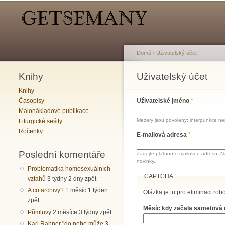
Hlavní menu
Sekundární menu
Domů
›
Uživatelský účet
Knihy
Jste zde
Uživatelský účet
Hlavní záložky
Knihy
Časopisy
Uživatelské jméno
*
Malonákladové publikace
Mezery jsou povoleny; interpunkce nen
Liturgické sešity
Ročenky
E-mailová adresa
*
Poslední komentáře
Zadejte platnou e-mailovou adresu. N
novinky.
Problematika homosexuálních
CAPTCHA
vztahů
3 týdny 2 dny zpět
A co archivy?
1 měsíc 1 týden
Otázka je tu pro eliminaci robo
zpět
Měsíc kdy začala sametová
Přímluvy
2 měsíce 3 týdny zpět
Karl Rahner "do nebe může
3