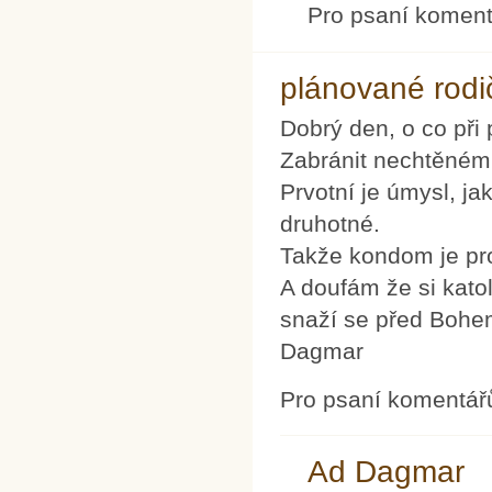
Pro psaní komen
plánované rodi
Dobrý den, o co při 
Zabránit nechtěnému
Prvotní je úmysl, j
druhotné.
Takže kondom je pr
A doufám že si kato
snaží se před Bohem
Dagmar
Pro psaní komentář
Ad Dagmar