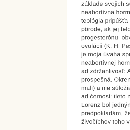
základe svojich 
neabortívna horm
teológia pripúšťa
pôrode, ak jej t
progesterónu, ob
ovulácii (K. H. P
je moja úvaha spr
neabortívnej horm
ad zdržanlivosť: 
prospešná. Okrem
mali) a nie súloži
ad černosi: tiet
Lorenz bol jedný
predpokladám, že
živočíchov toho 