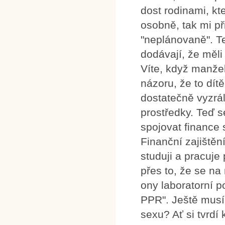
dost rodinami, k
osobně, tak mi př
"neplánovaně". Te
dodávají, že měli
Víte, když manžel
názoru, že to dít
dostatečně vyzrál
prostředky. Teď s
spojovat finance 
Finanční zajištěn
studuji a pracuje
přes to, že se na 
ony laboratorní p
PPR". Ještě musí
sexu? Ať si tvrd