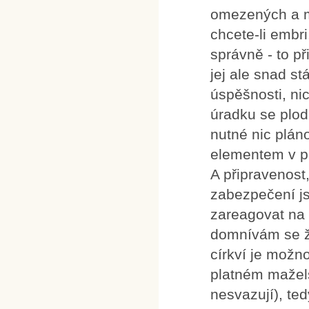
omezených a mo
chcete-li embri
správně - to př
jej ale snad s
úspěšnosti, n
úradku se plod
nutné nic plán
elementem v po
A připravenost,
zabezpečení j
zareagovat na 
domnívám se ž
církví je možn
platném mažel
nesvazují), te