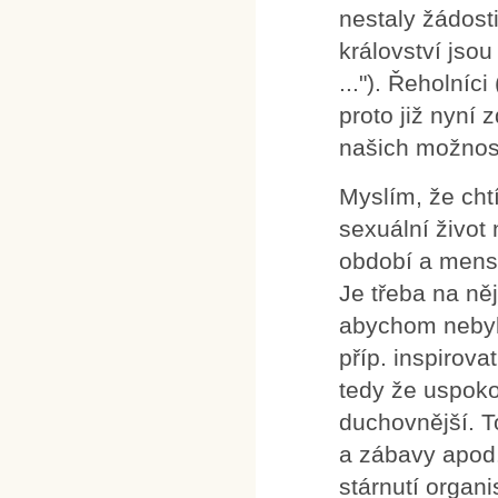
nestaly žádost
království jsou
..."). Řeholníci
proto již nyní 
našich možnost
Myslím, že cht
sexuální život
období a menstr
Je třeba na ně
abychom nebyli
příp. inspirov
tedy že uspoko
duchovnější. To
a zábavy apod
stárnutí orga