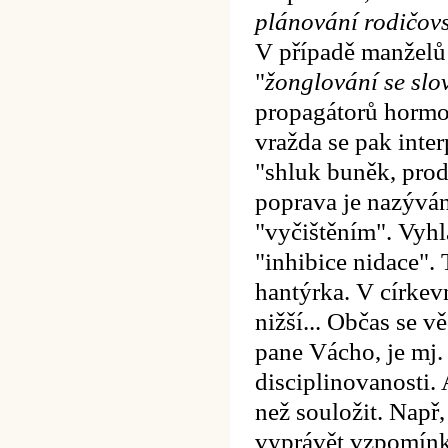
plánování rodičovs
V případě manželů
"
žonglování se slo
propagátorů hormon
vražda se pak inter
"shluk buněk, prod
poprava je nazýván
"vyčištěním". Vyhl
"inhibice nidace".
hantýrka. V církev
nižší...
Občas se vě
pane Vácho, je mj. 
disciplinovanosti. 
než souložit. Např, 
vyprávět vzpomínky