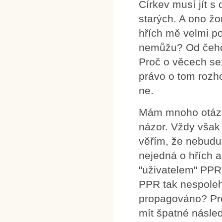
Církev musí jít 
starých. A ono žo
hřích mě velmi p
nemůžu? Od čeho
Proč o věcech sexu
právo o tom rozho
ne.
Mám mnoho otázek.
názor. Vždy vša
věřím, že nebudu
nejedná o hřích a
"uživatelem" PPR.
PPR tak nespolehl
propagováno? Pro
mít špatné násle