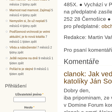
485X. ● Vychází v P
měsíce 2 týdny zpět
Marnost nad marnost. Zajímají
5
na předplatné zasí­
měsíců 4 týdny zpět
252 28 Černošice ●
Nemyslím si, že už neplatí
5
pro předplatné:
obc
měsíců 4 týdny zpět
Podřízenost vrchnosti je velmi
Redakce: Martin Vaň
aktuální, je to nová totalita
7
měsíců 1 týden zpět
Věda a náboženství
7 měsíců 2
Pro psaní komentář
týdny zpět
Ještě nejsme na dně
9 měsíců 1
Komentáře
týden zpět
Pořád to je stejné
9 měsíců 1
clanok: Jak ve
týden zpět
katolíky Ján S
Přihlášení
Dobry den,
Uživatelské jméno
*
iba pripominam, ze v
v Domine Forum kon
Heslo
*