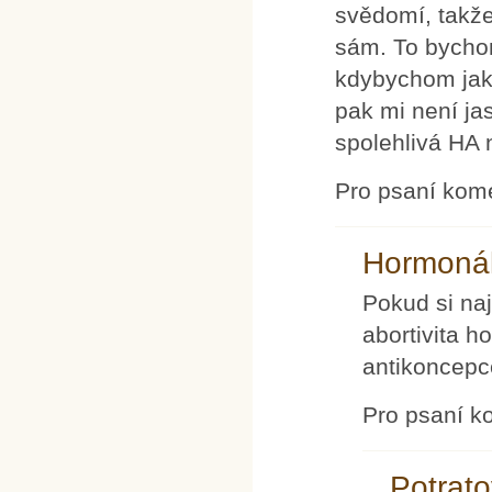
svědomí, takže
sám. To bycho
kdybychom jako
pak mi není ja
spolehlivá HA 
Pro psaní kom
Hormonál
Pokud si na
abortivita h
antikoncepc
Pro psaní k
Potrato