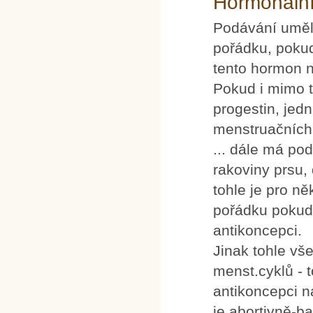
Hormonální
Podávání umělé
pořádku, poku
tento hormon 
Pokud i mimo t
progestin, je
menstruačních 
... dále má po
rakoviny prsu, 
tohle je pro ně
pořádku pokud 
antikoncepci.
Jinak tohle vš
menst.cyklů - t
antikoncepci n
je abortivně-ba