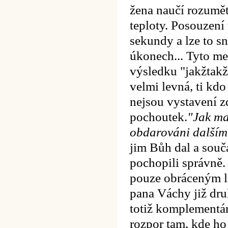
žena naučí rozumět
teploty. Posouzení 
sekundy a lze to 
úkonech... Tyto met
výsledku "jakžtakž
velmi levná, ti kdo
nejsou vystavení z
pochoutek.
"Jak ma
obdarováni dalším
jim Bůh dal a souča
pochopili správně.
pouze obráceným l
pana Váchy již dru
totiž komplementár
rozpor tam, kde ho 