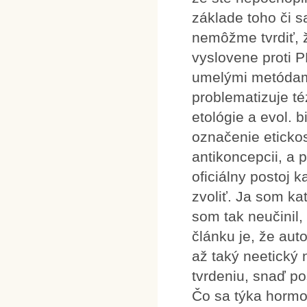
základe toho či s
nemôžme tvrdiť, že
vyslovene proti 
umelými metódami
problematizuje té
etológie a evol. b
označenie eticko
antikoncepcii, a 
oficiálny postoj k
zvoliť. Ja som ka
som tak neučinil,
článku je, že au
až taký neetický 
tvrdeniu, snaď po
Čo sa týka hormon