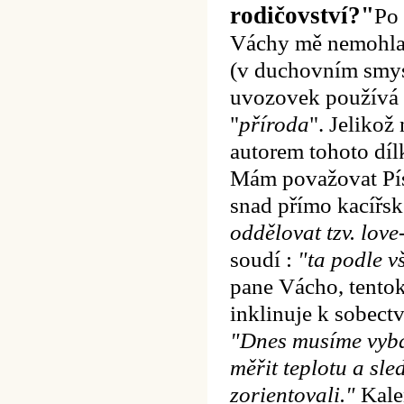
rodičovství?"
Po 
Váchy mě nemohla 
(v duchovním smys
uvozovek používá v
"
příroda
". Jeliko
autorem tohoto díl
Mám považovat Píse
snad přímo kacířs
oddělovat tzv. lo
soudí :
"ta podle v
pane Vácho, tentokr
inklinuje k sobectv
"Dnes musíme vyba
měřit teplotu a sle
zorientovali."
Kalen