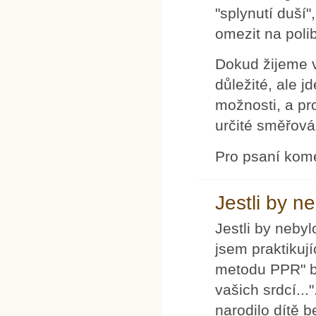
"splynutí duší
omezit na poli
Dokud žijeme v 
důležité, ale 
možnosti, a pr
určité směřová
Pro psaní kom
Jestli by n
Jestli by nebyl
jsem praktikují
metodu PPR" by
vašich srdcí..
narodilo dítě