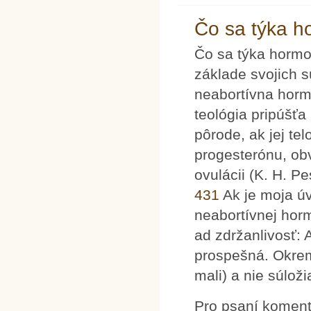
Čo sa týka h
Čo sa týka hormon
základe svojich 
neabortívna horm
teológia pripúšťa
pôrode, ak jej t
progesterónu, ob
ovulácii (K. H. P
431
Ak je moja úv
neabortívnej horm
ad zdržanlivosť: 
prospešná. Okrem
mali) a nie súloži
Pro psaní komen