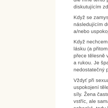
diskutujícím z
Když se zamys
následujícím d
a/nebo uspokoj
Když nechceme 
lásku (a přito
přece tělesně 
a rukou. Je šp
nedostatečný p
Vždyť při sexuá
uspokojení těl
síly. Žena čas
vstříc, ale sa