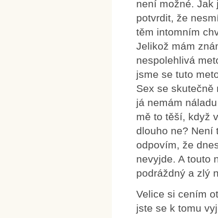
není možné. Jak j
potvrdit, že nes
těm intomním chvi
Jelikož mám známé
nespolehlivá met
jsme se tuto meto
Sex se skutečně 
já nemám náladu,
mě to těší, když
dlouho ne? Není 
odpovím, že dnes 
nevyjde. A touto
podráždný a zlý n
Velice si cením o
jste se k tomu vyj