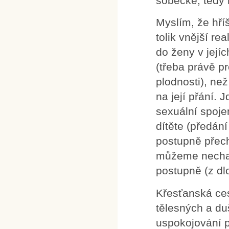
sobecké, tedy 
Myslím, že hří
tolik vnější re
do ženy v její
(třeba právě pr
plodnosti), ne
na její přání. 
sexuální spoje
dítěte (předá
postupně přech
můžeme nechat 
postupně (z dl
Křesťanská ces
tělesných a du
uspokojování po