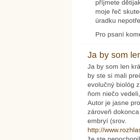
příjmete dětij
moje řeč skute
úradku nepotře
Pro psaní kom
Ja by som len
Ja by som len krá
by ste si mali pre
evolučný biológ 
ňom niečo vedeli,
Autor je jasne pro
zároveň dokonca 
embryí (srov.
http://www.rozhl
že ste nepochopil