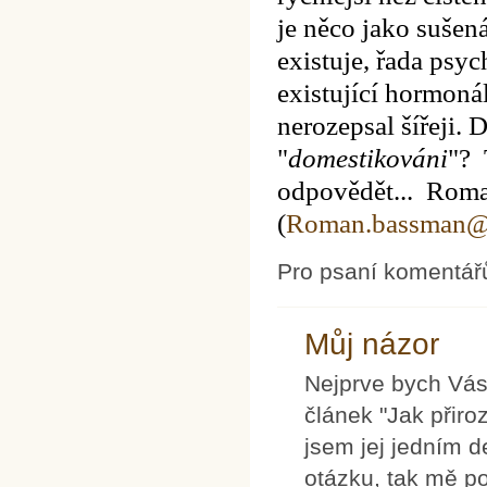
je něco jako sušen
existuje, řada psy
existující hormonál
nerozepsal šířeji.
D
"
domestikováni
"?
odpovědět... Rom
(
Roman.bassman@a
Pro psaní komentář
Můj názor
Nejprve bych Vás
článek "Jak přiro
jsem jej jedním d
otázku, tak mě p