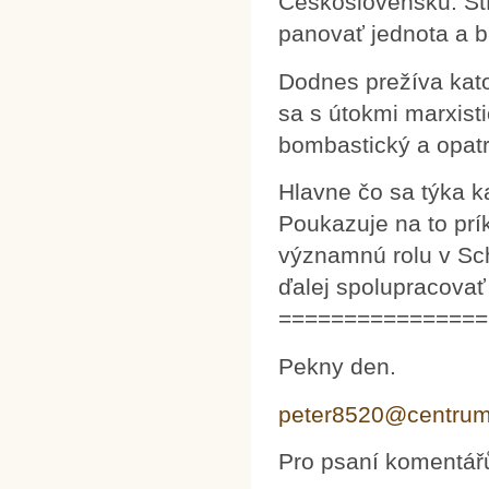
Československu. Št
panovať jednota a b
Dodnes prežíva kato
sa s útokmi marxisti
bombastický a opatr
Hlavne čo sa týka k
Poukazuje na to prí
významnú rolu v Sc
ďalej spolupracovať
================
Pekny den.
peter8520@centrum
Pro psaní komentář