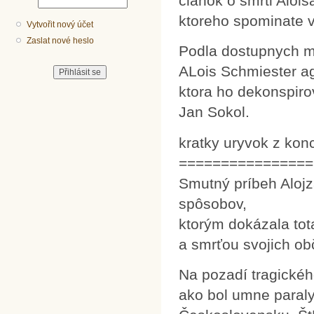
clanok o smrti Aloi
ktoreho spominate v
Vytvořit nový účet
Zaslat nové heslo
Podla dostupnych ma
ALois Schmiester a
ktora ho dekonspiro
Jan Sokol.
kratky uryvok z konc
================
Smutný príbeh Alojz
spôsobov,
ktorým dokázala tot
a smrťou svojich ob
Na pozadí tragické
ako bol umne paral