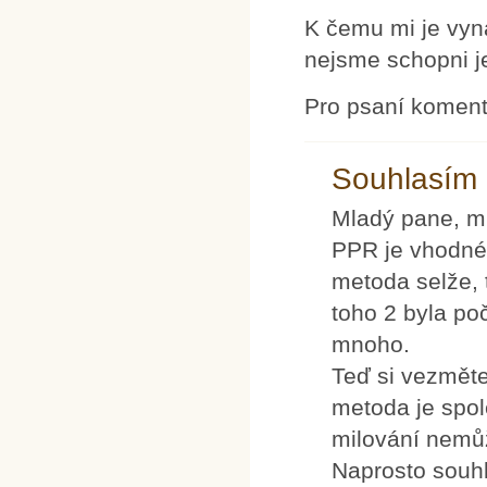
K čemu mi je vyná
nejsme schopni j
Pro psaní komen
Souhlasím
Mladý pane, m
PPR je vhodné 
metoda selže, 
toho 2 byla po
mnoho.
Teď si vezměte 
metoda je spol
milování nemůž
Naprosto souhl