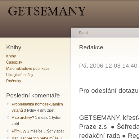
Hlavní menu
Sekundární menu
Př
hl
o
Domů
Knihy
Jste zde
Redakce
Knihy
Časopisy
Pá, 2006-12-08 14:4
Malonákladové publikace
Liturgické sešity
Ročenky
Pro odeslání dotazu
Poslední komentáře
Problematika homosexuálních
vztahů
3 týdny 4 dny zpět
GETSEMANY, křesťan
A co archivy?
1 měsíc 1 týden
zpět
Praze z.s. ● Šéfred
Přímluvy
2 měsíce 3 týdny zpět
redakční ra­da ● R
Karl Rahner "do nebe může
3