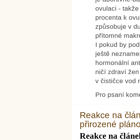
ovulaci - takž
procenta k ovu
způsobuje v du
přítomné makro
I pokud by pod
ještě neznamen
hormonální an
ničí zdraví že
v čističce vod 
Pro psaní kom
Reakce na článe
přirozené pláno
Reakce na článek