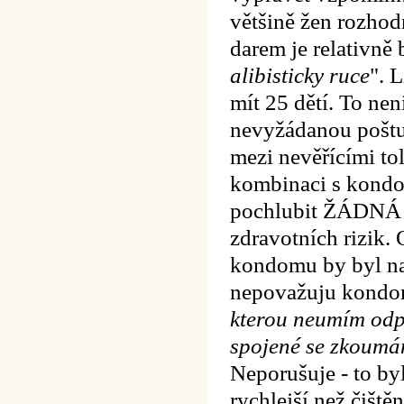
většině žen rozhod
darem je relativně 
alibisticky ruce
". 
mít 25 dětí. To nen
nevyžádanou poštu
mezi nevěřícími tol
kombinaci s kondo
pochlubit ŽÁDNÁ j
zdravotních rizik.
kondomu by byl nad
nepovažuju kondom
kterou neumím odpo
spojené se zkoumán
Neporušuje - to by
rychlejší než čiště