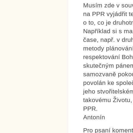
Musím zde v souv
na PPR vyjádřit te
o to, co je druho
Například si s ma
čase, např. v dru
metody plánování j
respektování Boh
skutečným pánem 
samozvaně pokouš
povolán ke společ
jeho stvořitelské
takovému Životu, 
PPR.
Antonín
Pro psaní komen