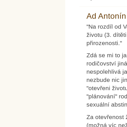
Ad Antonín
"Na rozdíl od 
životu (3. dítě
přirozenosti."
Zdá se mi to j
rodičovství ji
nespolehlivá j
nezbude nic jin
"otevřeni život
"plánování" rod
sexuální absti
Za otevřenost ž
(možná víc ne