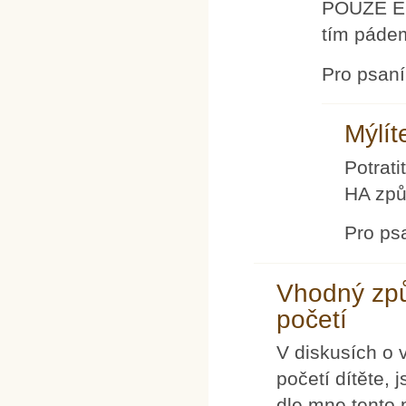
POUZE EN
tím páde
Pro psan
Mýlít
Potrati
HA způ
Pro ps
Vhodný způ
početí
V diskusích o 
početí dítěte,
dle mne tento 