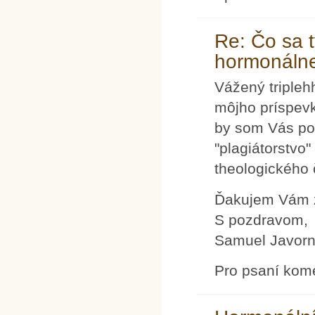
Re: Čo sa 
hormonálnej
Vážený tripleh
môjho príspevk
by som Vás pop
"plagiátorstvo"
theologického 
Ďakujem Vám 
S pozdravom,
Samuel Javorn
Pro psaní kom