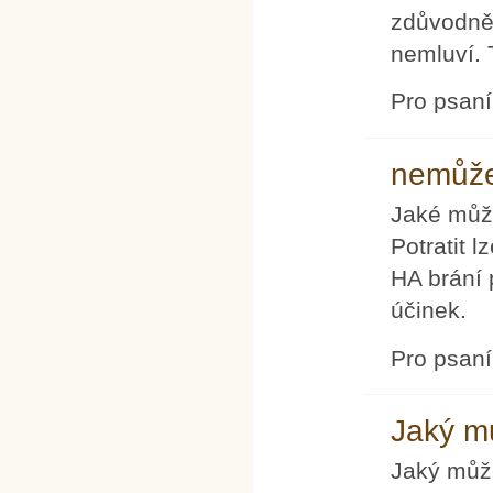
zdůvodněn
nemluví. T
Pro psan
nemůž
Jaké může
Potratit 
HA brání
účinek.
Pro psan
Jaký m
Jaký může