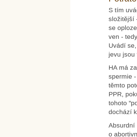
S tím uvá
složitější
se oploze
ven - ted
Uvádí se,
jevu jsou
HA má za 
spermie -
těmto pot
PPR, poku
tohoto "p
dochází k
Absurdní 
o abortiv