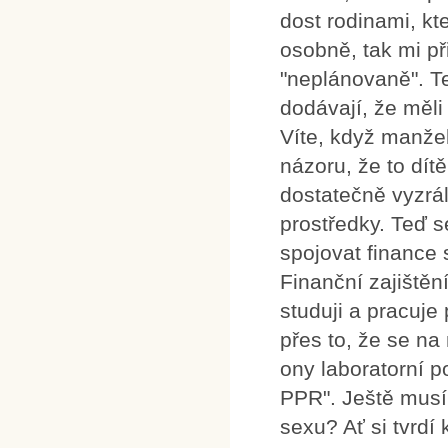
dost rodinami, k
osobně, tak mi př
"neplánovaně". Te
dodávají, že měli
Víte, když manžel
názoru, že to dít
dostatečně vyzrál
prostředky. Teď s
spojovat finance 
Finanční zajištěn
studuji a pracuje
přes to, že se na 
ony laboratorní p
PPR". Ještě musí
sexu? Ať si tvrd