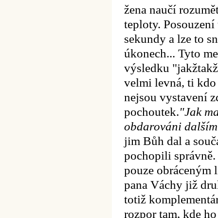
žena naučí rozumět
teploty. Posouzení 
sekundy a lze to 
úkonech... Tyto met
výsledku "jakžtakž
velmi levná, ti kdo
nejsou vystavení z
pochoutek.
"Jak ma
obdarováni dalším
jim Bůh dal a souča
pochopili správně.
pouze obráceným l
pana Váchy již dru
totiž komplementár
rozpor tam, kde ho 