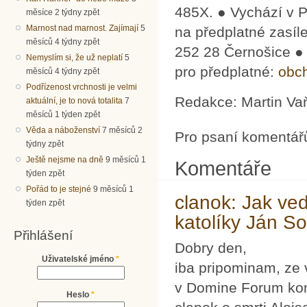
485X. ● Vychází v P
měsíce 2 týdny zpět
Marnost nad marnost. Zajímají
5
na předplatné zasí­
měsíců 4 týdny zpět
252 28 Černošice ●
Nemyslím si, že už neplatí
5
pro předplatné:
obc
měsíců 4 týdny zpět
Podřízenost vrchnosti je velmi
Redakce: Martin Vaň
aktuální, je to nová totalita
7
měsíců 1 týden zpět
Věda a náboženství
7 měsíců 2
Pro psaní komentář
týdny zpět
Ještě nejsme na dně
9 měsíců 1
Komentáře
týden zpět
Pořád to je stejné
9 měsíců 1
clanok: Jak ve
týden zpět
katolíky Ján S
Přihlášení
Dobry den,
Uživatelské jméno
*
iba pripominam, ze v
v Domine Forum kon
Heslo
*