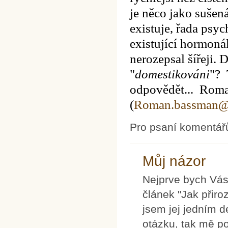
je něco jako sušen
existuje, řada psy
existující hormonál
nerozepsal šířeji.
D
"
domestikováni
"?
odpovědět... Rom
(
Roman.bassman@a
Pro psaní komentář
Můj názor
Nejprve bych Vás
článek "Jak přiro
jsem jej jedním d
otázku, tak mě p