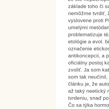
základe toho či s
nemôžme tvrdiť, že
vyslovene proti 
umelými metódami
problematizuje té
etológie a evol. b
označenie eticko
antikoncepcii, a 
oficiálny postoj k
zvoliť. Ja som ka
som tak neučinil,
článku je, že au
až taký neetický 
tvrdeniu, snaď po
Čo sa týka hormon