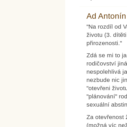
Ad Antonín
"Na rozdíl od 
životu (3. dítě
přirozenosti."
Zdá se mi to j
rodičovství ji
nespolehlivá j
nezbude nic jin
"otevřeni život
"plánování" rod
sexuální absti
Za otevřenost ž
(možná víc ne