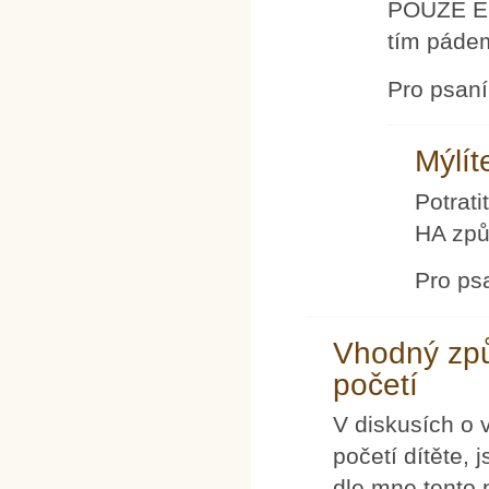
POUZE EN
tím páde
Pro psan
Mýlít
Potrati
HA způ
Pro ps
Vhodný způ
početí
V diskusích o 
početí dítěte,
dle mne tento 