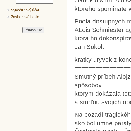
clanok o smrti Aloi
ktoreho spominate v
Vytvořit nový účet
Zaslat nové heslo
Podla dostupnych ma
ALois Schmiester a
ktora ho dekonspiro
Jan Sokol.
kratky uryvok z konc
================
Smutný príbeh Alojz
spôsobov,
ktorým dokázala tot
a smrťou svojich ob
Na pozadí tragické
ako bol umne paral