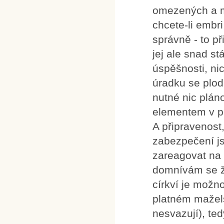
omezených a mo
chcete-li embri
správně - to př
jej ale snad s
úspěšnosti, n
úradku se plod
nutné nic plán
elementem v po
A připravenost,
zabezpečení j
zareagovat na 
domnívám se ž
církví je možn
platném mažel
nesvazují), te