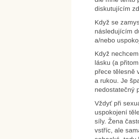
diskutujícím z
Když se zamys
následujícím d
a/nebo uspokoj
Když nechceme 
lásku (a přito
přece tělesně 
a rukou. Je šp
nedostatečný p
Vždyť při sexuá
uspokojení těl
síly. Žena čas
vstříc, ale sa