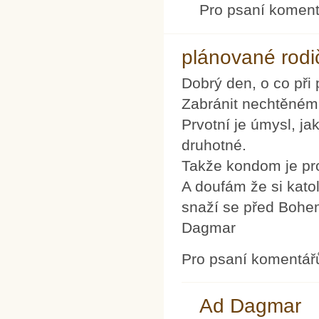
Pro psaní komen
plánované rodi
Dobrý den, o co při 
Zabránit nechtěnému
Prvotní je úmysl, j
druhotné.
Takže kondom je pr
A doufám že si kato
snaží se před Bohem
Dagmar
Pro psaní komentář
Ad Dagmar