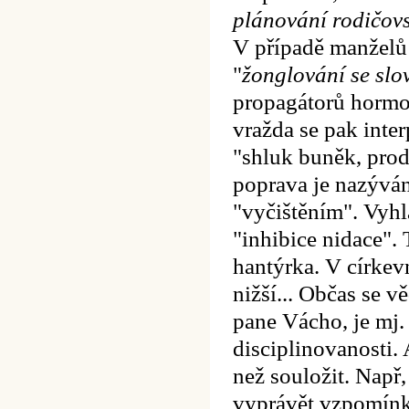
plánování rodičovs
V případě manželů
"
žonglování se slo
propagátorů hormon
vražda se pak inter
"shluk buněk, prod
poprava je nazýván
"vyčištěním". Vyhl
"inhibice nidace".
hantýrka. V církev
nižší...
Občas se vě
pane Vácho, je mj. 
disciplinovanosti. 
než souložit. Např, 
vyprávět vzpomínky