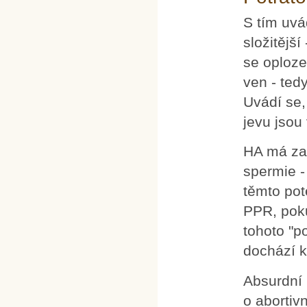
S tím uvá
složitější
se oploze
ven - ted
Uvádí se,
jevu jsou
HA má za 
spermie -
těmto pot
PPR, poku
tohoto "p
dochází k
Absurdní 
o abortiv