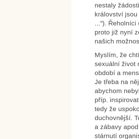
nestaly žádost
království jsou
..."). Řeholníci
proto již nyní 
našich možnost
Myslím, že cht
sexuální život
období a menstr
Je třeba na ně
abychom nebyli
příp. inspirov
tedy že uspoko
duchovnější. To
a zábavy apod
stárnutí orga