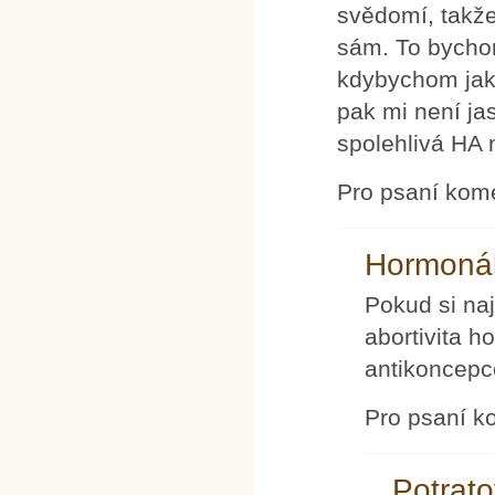
svědomí, takže
sám. To bycho
kdybychom jako
pak mi není ja
spolehlivá HA 
Pro psaní kom
Hormonál
Pokud si na
abortivita h
antikoncepc
Pro psaní k
Potrato