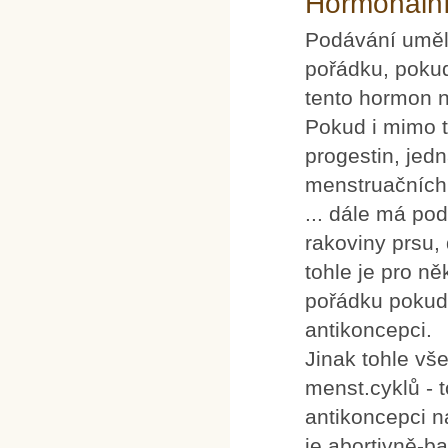
Hormonální
Podávání umělé
pořádku, poku
tento hormon 
Pokud i mimo t
progestin, je
menstruačních 
... dále má po
rakoviny prsu, 
tohle je pro ně
pořádku pokud 
antikoncepci.
Jinak tohle vš
menst.cyklů - t
antikoncepci n
je abortivně-ba