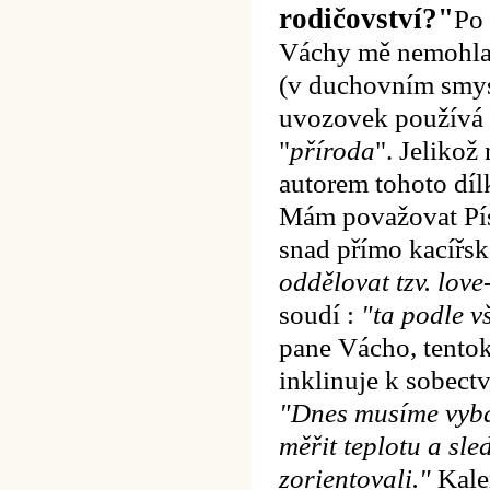
rodičovství?"
Po 
Váchy mě nemohla 
(v duchovním smys
uvozovek používá v
"
příroda
". Jeliko
autorem tohoto díl
Mám považovat Píse
snad přímo kacířs
oddělovat tzv. lo
soudí :
"ta podle v
pane Vácho, tentokr
inklinuje k sobectv
"Dnes musíme vyba
měřit teplotu a sle
zorientovali."
Kalen