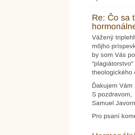
Re: Čo sa 
hormonálnej
Vážený tripleh
môjho príspevk
by som Vás pop
"plagiátorstvo"
theologického 
Ďakujem Vám 
S pozdravom,
Samuel Javorn
Pro psaní kom