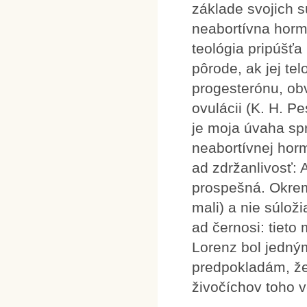
základe svojich 
neabortívna horm
teológia pripúšťa
pôrode, ak jej t
progesterónu, ob
ovulácii (K. H. P
je moja úvaha spr
neabortívnej horm
ad zdržanlivosť: 
prospešná. Okrem
mali) a nie súloži
ad černosi: tiet
Lorenz bol jedný
predpokladám, že
živočíchov toho 