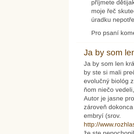
příjmete dětij
moje řeč skute
úradku nepotře
Pro psaní kom
Ja by som len
Ja by som len krá
by ste si mali pre
evolučný biológ 
ňom niečo vedeli,
Autor je jasne pro
zároveň dokonca 
embryí (srov.
http://www.rozhl
že ste nepochopil