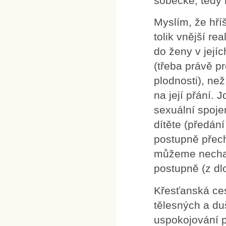
sobecké, tedy 
Myslím, že hří
tolik vnější re
do ženy v její
(třeba právě pr
plodnosti), ne
na její přání. 
sexuální spoje
dítěte (předá
postupně přech
můžeme nechat 
postupně (z dl
Křesťanská ces
tělesných a du
uspokojování po