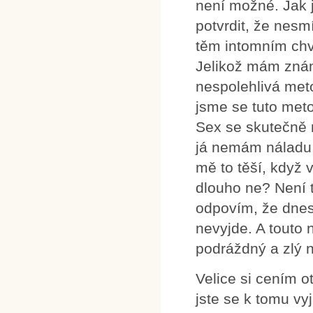
není možné. Jak j
potvrdit, že nes
těm intomním chvi
Jelikož mám známé
nespolehlivá met
jsme se tuto meto
Sex se skutečně 
já nemám náladu,
mě to těší, když
dlouho ne? Není 
odpovím, že dnes 
nevyjde. A touto
podráždný a zlý n
Velice si cením o
jste se k tomu vyj