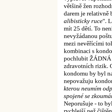
většině žen rozhod
darem je relativně 
alibisticky ruce
". 
mít 25 dětí. To nen
nevyžádanou poštu
mezi nevěřícími tol
kombinaci s kondo
pochlubit ŽÁDNÁ j
zdravotních rizik.
kondomu by byl nad
nepovažuju kondom
kterou neumím odpo
spojené se zkoumán
Neporušuje - to by
rychlejší než čiště