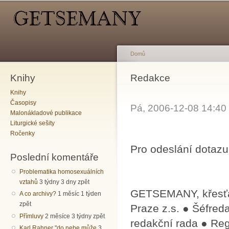
Hlavní menu
Sekundární menu
Př
hl
o
Domů
Knihy
Jste zde
Redakce
Knihy
Časopisy
Pá, 2006-12-08 14:4
Malonákladové publikace
Liturgické sešity
Ročenky
Pro odeslání dotazu
Poslední komentáře
Problematika homosexuálních
vztahů
3 týdny 3 dny zpět
GETSEMANY, křesťan
A co archivy?
1 měsíc 1 týden
zpět
Praze z.s. ● Šéfred
Přímluvy
2 měsíce 3 týdny zpět
redakční ra­da ● R
Karl Rahner "do nebe může
3