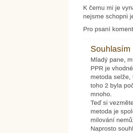
K čemu mi je vyná
nejsme schopni j
Pro psaní komen
Souhlasím
Mladý pane, m
PPR je vhodné 
metoda selže, 
toho 2 byla po
mnoho.
Teď si vezměte 
metoda je spol
milování nemůž
Naprosto souhl