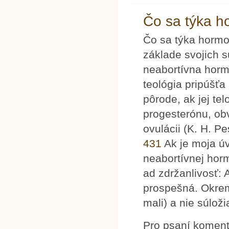
Čo sa týka h
Čo sa týka hormon
základe svojich 
neabortívna horm
teológia pripúšťa
pôrode, ak jej t
progesterónu, ob
ovulácii (K. H. P
431
Ak je moja úv
neabortívnej horm
ad zdržanlivosť: 
prospešná. Okrem
mali) a nie súloži
Pro psaní komen