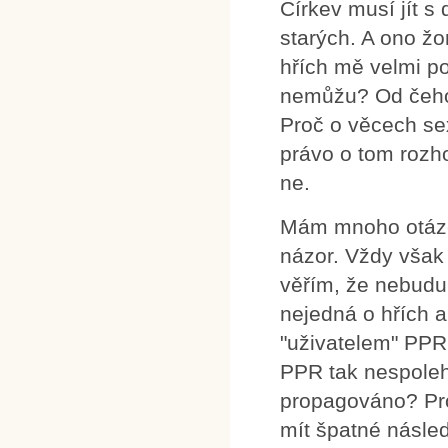
Církev musí jít 
starých. A ono žo
hřích mě velmi p
nemůžu? Od čeho
Proč o věcech sexu
právo o tom rozho
ne.
Mám mnoho otázek.
názor. Vždy vša
věřím, že nebudu
nejedná o hřích a
"uživatelem" PPR.
PPR tak nespolehl
propagováno? Pro
mít špatné násle