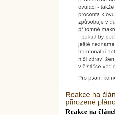
ovulaci - takž
procenta k ovu
způsobuje v du
přítomné makro
I pokud by pod
ještě neznamen
hormonální an
ničí zdraví že
v čističce vod 
Pro psaní kom
Reakce na článe
přirozené pláno
Reakce na článek