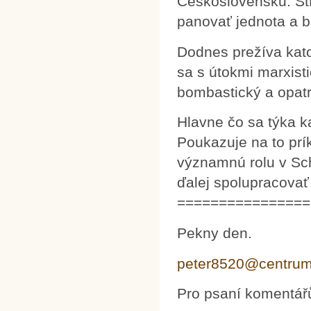
Československu. Št
panovať jednota a b
Dodnes prežíva kato
sa s útokmi marxisti
bombastický a opatr
Hlavne čo sa týka k
Poukazuje na to prí
významnú rolu v Sc
ďalej spolupracovať
================
Pekny den.
peter8520@centrum
Pro psaní komentář