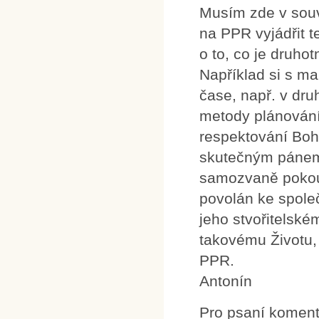
Musím zde v souv
na PPR vyjádřit te
o to, co je druho
Například si s ma
čase, např. v dru
metody plánování j
respektování Boh
skutečným pánem 
samozvaně pokouš
povolán ke společ
jeho stvořitelské
takovému Životu, 
PPR.
Antonín
Pro psaní komen