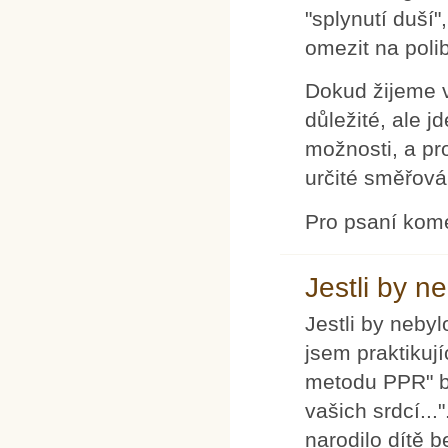
"splynutí duší
omezit na poli
Dokud žijeme v 
důležité, ale 
možnosti, a pr
určité směřová
Pro psaní kom
Jestli by n
Jestli by nebyl
jsem praktikují
metodu PPR" by
vašich srdcí..
narodilo dítě