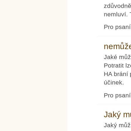
zdůvodněn
nemluví. T
Pro psan
nemůž
Jaké může
Potratit 
HA brání
účinek.
Pro psan
Jaký m
Jaký může