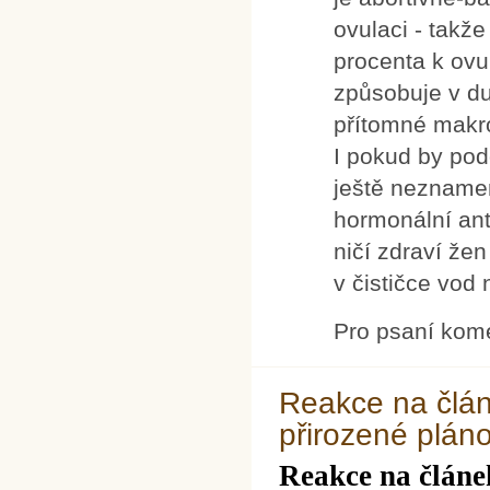
ovulaci - takž
procenta k ovu
způsobuje v du
přítomné makro
I pokud by pod
ještě neznamen
hormonální an
ničí zdraví že
v čističce vod 
Pro psaní kom
Reakce na článe
přirozené pláno
Reakce na článek