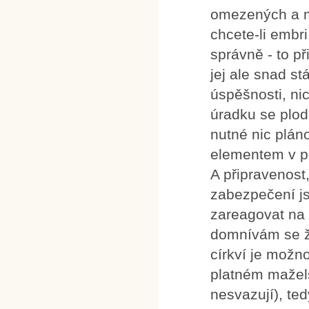
omezených a mo
chcete-li embri
správně - to př
jej ale snad s
úspěšnosti, n
úradku se plod
nutné nic plán
elementem v po
A připravenost,
zabezpečení j
zareagovat na 
domnívám se ž
církví je možn
platném mažel
nesvazují), te