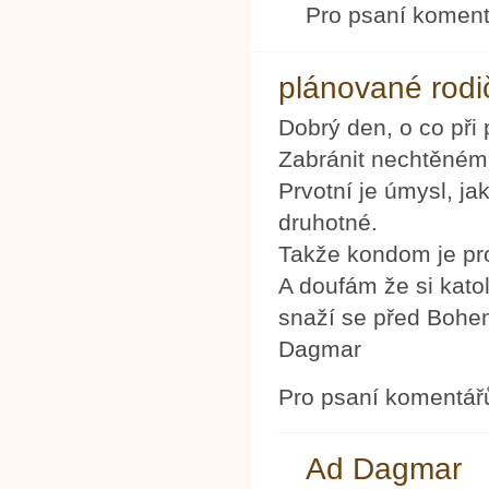
Pro psaní komen
plánované rodi
Dobrý den, o co při 
Zabránit nechtěnému
Prvotní je úmysl, j
druhotné.
Takže kondom je pr
A doufám že si kato
snaží se před Bohem
Dagmar
Pro psaní komentář
Ad Dagmar