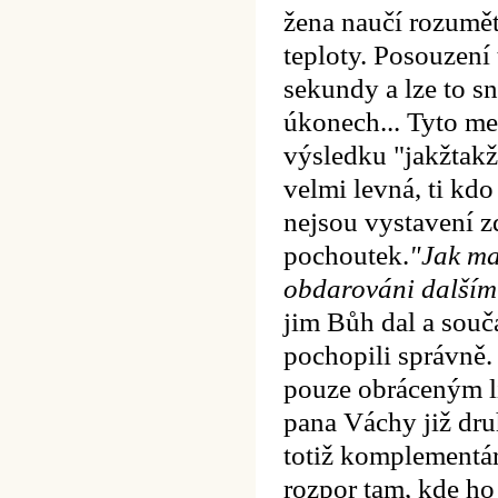
žena naučí rozumět
teploty. Posouzení 
sekundy a lze to 
úkonech... Tyto met
výsledku "jakžtakž
velmi levná, ti kdo
nejsou vystavení z
pochoutek.
"Jak ma
obdarováni dalším
jim Bůh dal a souča
pochopili správně.
pouze obráceným l
pana Váchy již dru
totiž komplementár
rozpor tam, kde ho 