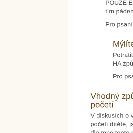
POUZE EN
tím páde
Pro psan
Mýlít
Potrati
HA způ
Pro ps
Vhodný způ
početí
V diskusích o 
početí dítěte,
dle mne tento 