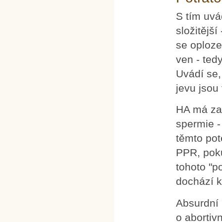
S tím uvá
složitější
se oploze
ven - ted
Uvádí se,
jevu jsou
HA má za 
spermie -
těmto pot
PPR, poku
tohoto "p
dochází k
Absurdní 
o abortiv