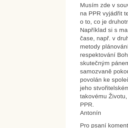
Musím zde v souv
na PPR vyjádřit te
o to, co je druho
Například si s ma
čase, např. v dru
metody plánování j
respektování Boh
skutečným pánem 
samozvaně pokouš
povolán ke společ
jeho stvořitelské
takovému Životu, 
PPR.
Antonín
Pro psaní komen