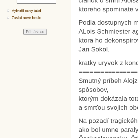
clanok o smrti Aloi
ktoreho spominate v
Vytvořit nový účet
Zaslat nové heslo
Podla dostupnych ma
ALois Schmiester a
ktora ho dekonspiro
Jan Sokol.
kratky uryvok z konc
================
Smutný príbeh Alojz
spôsobov,
ktorým dokázala tot
a smrťou svojich ob
Na pozadí tragické
ako bol umne paral