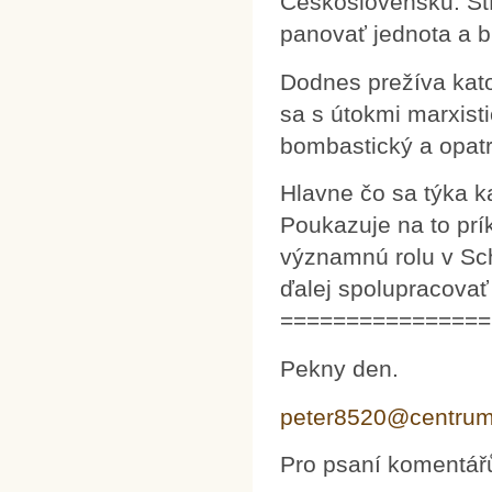
Československu. Št
panovať jednota a b
Dodnes prežíva kato
sa s útokmi marxisti
bombastický a opatr
Hlavne čo sa týka k
Poukazuje na to prí
významnú rolu v Sc
ďalej spolupracovať
================
Pekny den.
peter8520@centrum
Pro psaní komentář