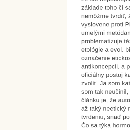
základe toho či s
nemôžme tvrdiť, že
vyslovene proti 
umelými metódami
problematizuje té
etológie a evol. b
označenie eticko
antikoncepcii, a 
oficiálny postoj k
zvoliť. Ja som ka
som tak neučinil,
článku je, že au
až taký neetický 
tvrdeniu, snaď po
Čo sa týka hormon