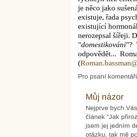
je něco jako sušen
existuje, řada psy
existující hormonál
nerozepsal šířeji.
D
"
domestikováni
"?
odpovědět... Rom
(
Roman.bassman@a
Pro psaní komentář
Můj názor
Nejprve bych Vás
článek "Jak přiro
jsem jej jedním d
otázku, tak mě p