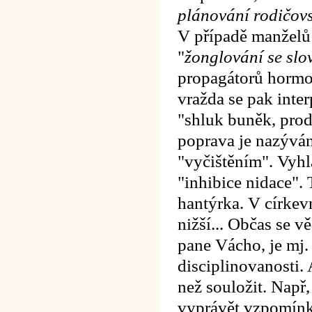
plánování rodičovs
V případě manželů
"
žonglování se slo
propagátorů hormon
vražda se pak inter
"shluk buněk, prod
poprava je nazýván
"vyčištěním". Vyhl
"inhibice nidace".
hantýrka. V církev
nižší...
Občas se vě
pane Vácho, je mj. 
disciplinovanosti. 
než souložit. Např, 
vyprávět vzpomínky