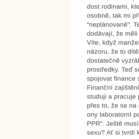
dost rodinami, k
osobně, tak mi př
"neplánovaně". Te
dodávají, že měli
Víte, když manžel
názoru, že to dít
dostatečně vyzrál
prostředky. Teď s
spojovat finance 
Finanční zajištěn
studuji a pracuje
přes to, že se na 
ony laboratorní p
PPR". Ještě musí
sexu? Ať si tvrd