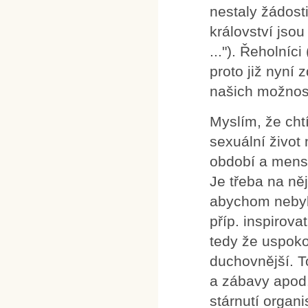
nestaly žádost
království jsou
..."). Řeholníci
proto již nyní 
našich možnost
Myslím, že cht
sexuální život
období a menstr
Je třeba na ně
abychom nebyli
příp. inspirov
tedy že uspoko
duchovnější. To
a zábavy apod
stárnutí orga