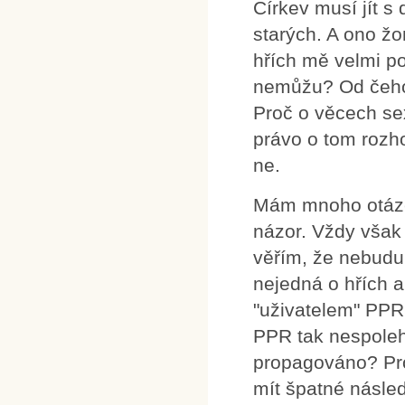
Církev musí jít 
starých. A ono žo
hřích mě velmi p
nemůžu? Od čeho
Proč o věcech sexu
právo o tom rozho
ne.
Mám mnoho otázek.
názor. Vždy vša
věřím, že nebudu
nejedná o hřích a
"uživatelem" PPR.
PPR tak nespolehl
propagováno? Pro
mít špatné násle