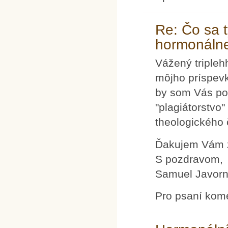
Re: Čo sa 
hormonálnej
Vážený tripleh
môjho príspevk
by som Vás pop
"plagiátorstvo"
theologického 
Ďakujem Vám 
S pozdravom,
Samuel Javorn
Pro psaní kom