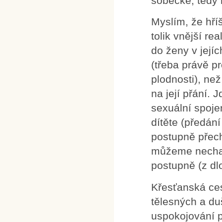
sobecké, tedy 
Myslím, že hří
tolik vnější re
do ženy v její
(třeba právě pr
plodnosti), ne
na její přání. 
sexuální spoje
dítěte (předá
postupně přech
můžeme nechat 
postupně (z dl
Křesťanská ces
tělesných a du
uspokojování po