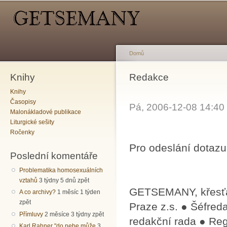
Hlavní menu
Sekundární menu
Př
hl
o
Domů
Knihy
Jste zde
Redakce
Knihy
Časopisy
Pá, 2006-12-08 14:4
Malonákladové publikace
Liturgické sešity
Ročenky
Pro odeslání dotazu
Poslední komentáře
Problematika homosexuálních
vztahů
3 týdny 5 dnů zpět
GETSEMANY, křesťan
A co archivy?
1 měsíc 1 týden
zpět
Praze z.s. ● Šéfred
Přímluvy
2 měsíce 3 týdny zpět
redakční ra­da ● R
Karl Rahner "do nebe může
3