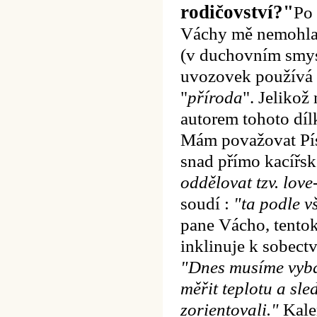
rodičovství?"
Po 
Váchy mě nemohla 
(v duchovním smys
uvozovek používá v
"
příroda
". Jeliko
autorem tohoto díl
Mám považovat Píse
snad přímo kacířs
oddělovat tzv. lo
soudí :
"ta podle v
pane Vácho, tentokr
inklinuje k sobectv
"Dnes musíme vyba
měřit teplotu a sle
zorientovali."
Kalen