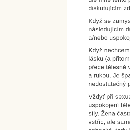
diskutujícím z
Když se zamys
následujícím d
a/nebo uspokoj
Když nechceme 
lásku (a přito
přece tělesně 
a rukou. Je šp
nedostatečný p
Vždyť při sexuá
uspokojení těl
síly. Žena čas
vstříc, ale sa