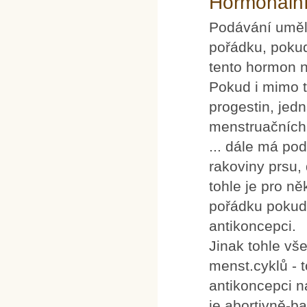
Hormonální
Podávání umělé
pořádku, poku
tento hormon 
Pokud i mimo t
progestin, je
menstruačních 
... dále má po
rakoviny prsu, 
tohle je pro ně
pořádku pokud 
antikoncepci.
Jinak tohle vš
menst.cyklů - t
antikoncepci n
je abortivně-ba