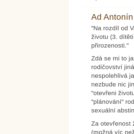
Ad Antonín
"Na rozdíl od 
životu (3. dítě
přirozenosti."
Zdá se mi to j
rodičovství ji
nespolehlivá j
nezbude nic jin
"otevřeni život
"plánování" rod
sexuální absti
Za otevřenost ž
(možná víc ne