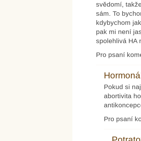
svědomí, takže
sám. To bycho
kdybychom jako
pak mi není ja
spolehlivá HA 
Pro psaní kom
Hormonál
Pokud si na
abortivita h
antikoncepc
Pro psaní k
Potrato