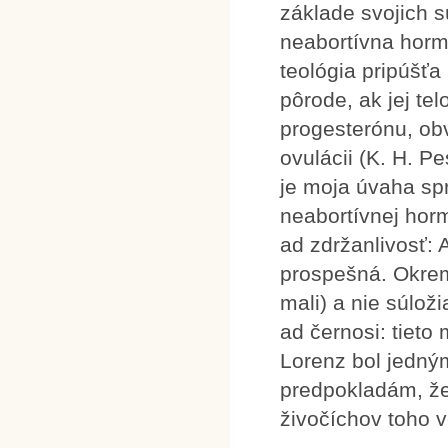
základe svojich 
neabortívna horm
teológia pripúšťa
pôrode, ak jej t
progesterónu, ob
ovulácii (K. H. P
je moja úvaha spr
neabortívnej horm
ad zdržanlivosť: 
prospešná. Okrem
mali) a nie súloži
ad černosi: tiet
Lorenz bol jedný
predpokladám, že
živočíchov toho 