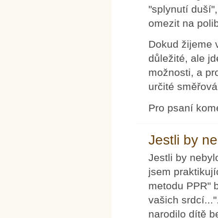
"splynutí duší
omezit na poli
Dokud žijeme v 
důležité, ale 
možnosti, a pr
určité směřová
Pro psaní kom
Jestli by n
Jestli by nebyl
jsem praktikují
metodu PPR" by
vašich srdcí..
narodilo dítě