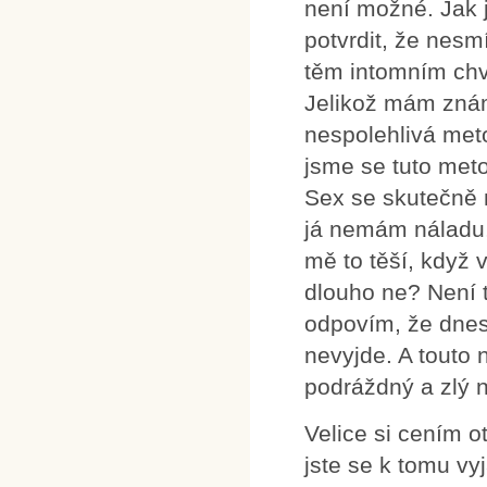
není možné. Jak j
potvrdit, že nes
těm intomním chvi
Jelikož mám známé
nespolehlivá met
jsme se tuto meto
Sex se skutečně 
já nemám náladu,
mě to těší, když
dlouho ne? Není 
odpovím, že dnes 
nevyjde. A touto
podráždný a zlý n
Velice si cením o
jste se k tomu vyj