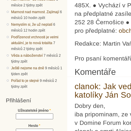
485X. ● Vychází v P
měsíce 2 týdny zpět
Marnost nad marnost. Zajímají
6
na předplatné zasí­
měsíců 10 hodin zpět
252 28 Černošice ●
Nemyslím si, že už neplatí
6
pro předplatné:
obc
měsíců 12 hodin zpět
Podřízenost vrchnosti je velmi
Redakce: Martin Vaň
aktuální, je to nová totalita
7
měsíců 2 týdny zpět
Věda a náboženství
7 měsíců 2
Pro psaní komentář
týdny zpět
Ještě nejsme na dně
9 měsíců 1
Komentáře
týden zpět
Pořád to je stejné
9 měsíců 2
clanok: Jak ve
týdny zpět
katolíky Ján S
Přihlášení
Dobry den,
Uživatelské jméno
*
iba pripominam, ze v
v Domine Forum kon
Heslo
*