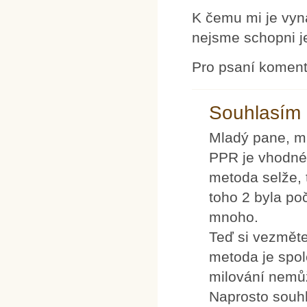
K čemu mi je vyná
nejsme schopni j
Pro psaní komen
Souhlasím
Mladý pane, m
PPR je vhodné 
metoda selže, 
toho 2 byla po
mnoho.
Teď si vezměte 
metoda je spol
milování nemůž
Naprosto souhl