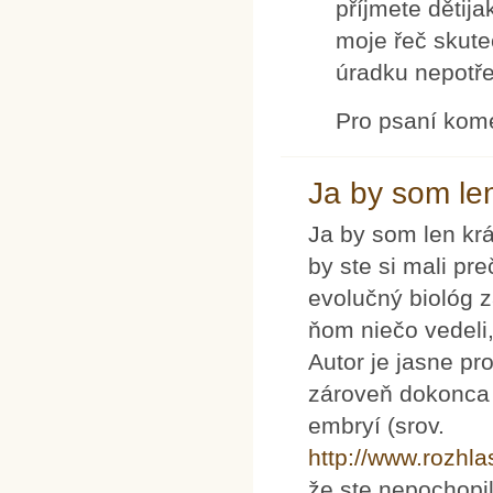
příjmete dětij
moje řeč skute
úradku nepotře
Pro psaní kom
Ja by som len
Ja by som len krá
by ste si mali pre
evolučný biológ 
ňom niečo vedeli,
Autor je jasne pro
zároveň dokonca 
embryí (srov.
http://www.rozhl
že ste nepochopil