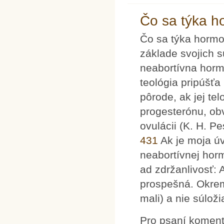
Čo sa týka h
Čo sa týka hormon
základe svojich 
neabortívna horm
teológia pripúšťa
pôrode, ak jej t
progesterónu, ob
ovulácii (K. H. P
431
Ak je moja úv
neabortívnej horm
ad zdržanlivosť: 
prospešná. Okrem
mali) a nie súloži
Pro psaní komen