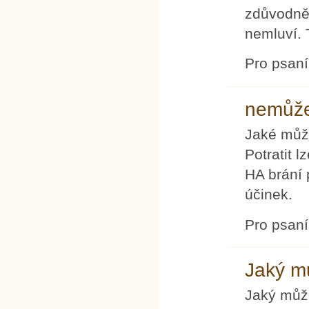
zdůvodněn
nemluví. T
Pro psan
nemůž
Jaké může
Potratit 
HA brání
účinek.
Pro psan
Jaký m
Jaký může