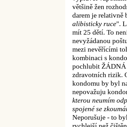
většině žen rozhod
darem je relativně 
alibisticky ruce
". 
mít 25 dětí. To nen
nevyžádanou poštu
mezi nevěřícími tol
kombinaci s kondo
pochlubit ŽÁDNÁ j
zdravotních rizik.
kondomu by byl nad
nepovažuju kondom
kterou neumím odpo
spojené se zkoumán
Neporušuje - to by
rychlejší než čiště