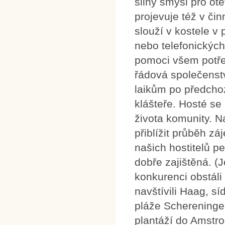
silný smysl pro ote
projevuje též v čin
slouží v kostele v
nebo telefonickýc
pomoci všem potře
řádová společenstv
laikům po předcho
klášteře. Hosté se
života komunity. N
přiblížit průběh z
našich hostitelů p
dobře zajištěná. (Je
konkurenci obstáli
navštívili Haag, sí
pláže Schereninge
plantáží do Amstro