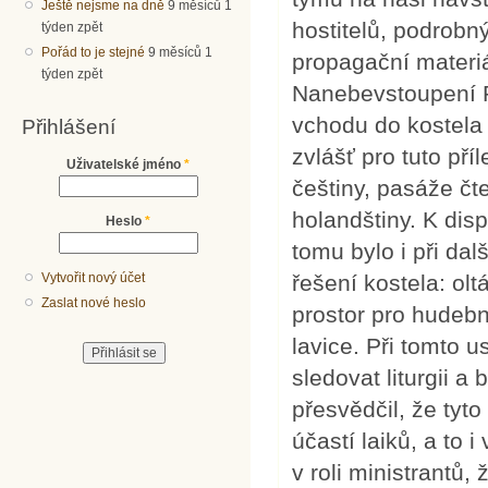
Ještě nejsme na dně
9 měsíců 1
hostitelů, podrobn
týden zpět
Pořád to je stejné
9 měsíců 1
propagační materiá
týden zpět
Nanebevstoupení P
vchodu do kostela j
Přihlášení
zvlášť pro tuto pří
Uživatelské jméno
*
češtiny, pasáže čt
holandštiny. K disp
Heslo
*
tomu bylo i při dal
řešení kostela: ol
Vytvořit nový účet
Zaslat nové heslo
prostor pro hudeb
lavice. Při tomto 
sledovat liturgii a
přesvědčil, že tyt
účastí laiků, a to 
v roli ministrantů,