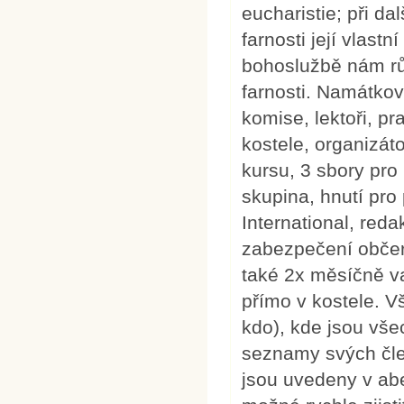
eucharistie; při dal
farnosti její vlast
bohoslužbě nám růz
farnosti. Namátkově
komise, lektoři, pr
kostele, organizát
kursu, 3 sbory pro
skupina, hnutí pr
International, red
zabezpečení občers
také 2x měsíčně v
přímo v kostele. Vš
kdo), kde jsou vš
seznamy svých člen
jsou uvedeny v ab