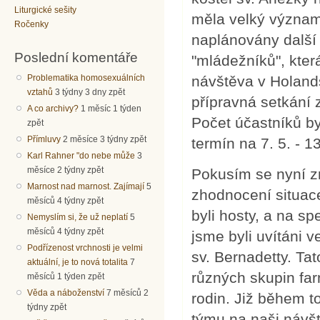
Liturgické sešity
měla velký význam
Ročenky
naplánovány další 
Poslední komentáře
"mládežníků", kter
návštěva v Holands
Problematika homosexuálních
vztahů
3 týdny 3 dny zpět
přípravná setkání 
A co archivy?
1 měsíc 1 týden
Počet účastníků by
zpět
Přímluvy
2 měsíce 3 týdny zpět
termín na 7. 5. - 1
Karl Rahner "do nebe může
3
měsíce 2 týdny zpět
Pokusím se nyní z
Marnost nad marnost. Zajímají
5
zhodnocení situace 
měsíců 4 týdny zpět
byli hosty, a na sp
Nemyslím si, že už neplatí
5
měsíců 4 týdny zpět
jsme byli uvítáni v
Podřízenost vrchnosti je velmi
sv. Bernadetty. Tat
aktuální, je to nová totalita
7
různých skupin far
měsíců 1 týden zpět
Věda a náboženství
7 měsíců 2
rodin. Již během to
týdny zpět
týmu na naši návšt