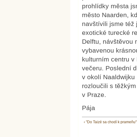
prohlídky města js
město Naarden, kd
navštívili jsme té
exotické turecké r
Delftu, návštěvou 
vybavenou krásnou
kulturním centru v
večeru. Poslední d
v okolí Naaldwijku 
rozloučili s těžký
v Praze.
Pája
‹ "Do Taizé sa chodí k prameňu"