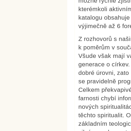
možné rychle zjist
kterémkoli aktivní
katalogu obsahuje 
výjimečně až 6 fore
Z rozhovorů s našim
k poměrům v souča
Všude však mají 
generace o církev.
dobré úrovni, zato
se pravidelně pro
Celkem překvapivé 
farnosti chybí inf
nových spiritualitá
těchto spiritualit.
základním teologic