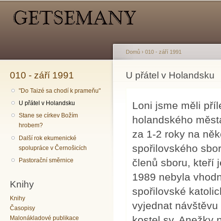
Hlavní menu
Sekundární menu
Př
hl
o
Domů
›
010 - září 1991
010 - září 1991
Jste zde
U přátel v Holandsku
"Do Taizé sa chodí k prameňu"
Loni jsme měli příl
U přátel v Holandsku
Stane se církev Božím
holandského města 
hrobem?
za 1-2 roky na ně
Další rok ekumenické
spořilovského sbor
spolupráce v Černošicích
členů sboru, kteří
Pastorační směrnice
1989 nebyla vhodná
Knihy
spořilovské katolic
Knihy
vyjednat návštěvu
Časopisy
kostel sv. Anežky 
Malonákladové publikace