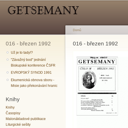
Hlavní menu
Sekundární menu
Př
hl
o
Domů
016 - březen 1992
Jste zde
016 - březen 1992
Už je to tady!?
"Závažný bod" jednání
Biskupské konference ČSFR
EVROPSKÝ SYNOD 1991
Ekumenická obnova sboru -
Misie jako překonávání hranic
Knihy
Knihy
Časopisy
Malonákladové publikace
Liturgické sešity