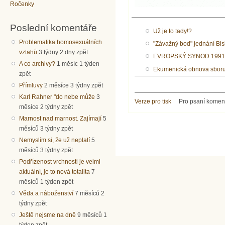
Ročenky
Poslední komentáře
Už je to tady!?
Problematika homosexuálních
"Závažný bod" jednání B
vztahů
3 týdny 2 dny zpět
EVROPSKÝ SYNOD 1991
A co archivy?
1 měsíc 1 týden
Ekumenická obnova sboru 
zpět
Přímluvy
2 měsíce 3 týdny zpět
Karl Rahner "do nebe může
3
Verze pro tisk
Pro psaní komen
měsíce 2 týdny zpět
Marnost nad marnost. Zajímají
5
měsíců 3 týdny zpět
Nemyslím si, že už neplatí
5
měsíců 3 týdny zpět
Podřízenost vrchnosti je velmi
aktuální, je to nová totalita
7
měsíců 1 týden zpět
Věda a náboženství
7 měsíců 2
týdny zpět
Ještě nejsme na dně
9 měsíců 1
týden zpět