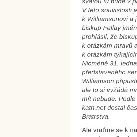
svatou tu bude v př
V této souvislosti 
k Williamsonovi a 
biskup Fellay jmén
prohlásil, že bisk
k otázkám mravů a 
k otázkám týkající
Nicméně 31. ledna
představeného sem
Williamson připust
ale to si vyžádá 
mít nebude. Podle
kath.net dostal ča
Bratrstva.
Ale vraťme se k n