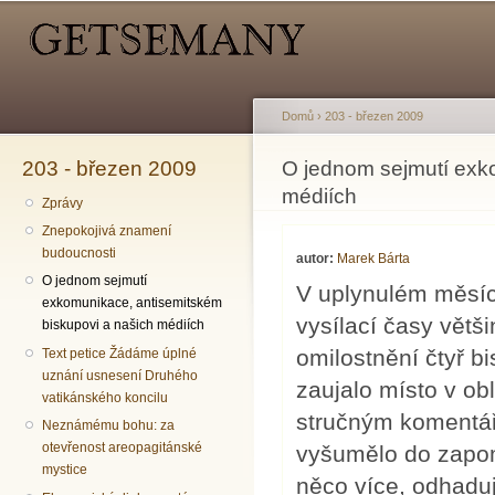
Hlavní menu
Sekundární menu
Př
hl
o
Domů
›
203 - březen 2009
203 - březen 2009
Jste zde
O jednom sejmutí exk
médiích
Zprávy
Znepokojivá znamení
budoucnosti
autor:
Marek Bárta
O jednom sejmutí
V uplynulém měsíci
exkomunikace, antisemitském
vysílací časy větš
biskupovi a našich médiích
omilostnění čtyř b
Text petice Žádáme úplné
uznání usnesení Druhého
zaujalo místo v ob
vatikánského koncilu
stručným komentář
Neznámému bohu: za
otevřenost areopagitánské
vyšumělo do zapom
mystice
něco více, odhaduj