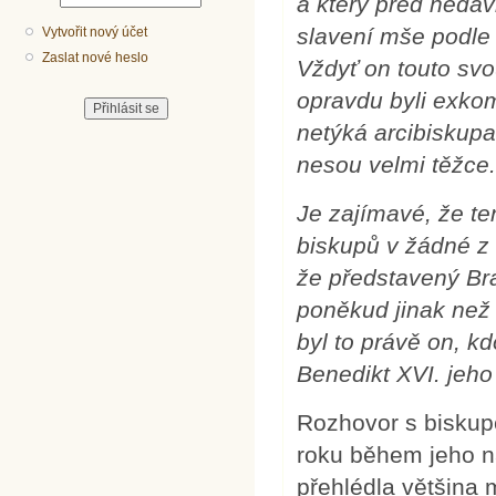
a který před nedáv
slavení mše podle 
Vytvořit nový účet
Zaslat nové heslo
Vždyť on touto svo
opravdu byli exko
netýká arcibiskupa 
nesou velmi těžce
Je zajímavé, že te
biskupů v žádné z
že představený Bra
poněkud jinak než „
byl to právě on, 
Benedikt XVI. jeho
Rozhovor s biskup
roku během jeho n
přehlédla většina m