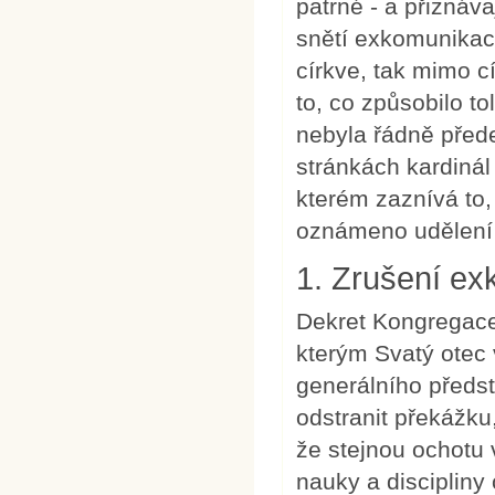
patrné - a přiznáva
snětí exkomunikací
církve, tak mimo c
to, co způsobilo to
nebyla řádně před
stránkách kardinál
kterém zaznívá to,
oznámeno udělení 
1. Zrušení e
Dekret Kongregace
kterým Svatý otec
generálního předst
odstranit překážku
že stejnou ochotu 
nauky a discipliny 