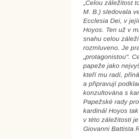
„
Celou záležitost 
M. B.) sledovala v
Ecclesia Dei, v jej
Hoyos. Ten už v min
snahu celou záležit
rozmluveno. Je pra
„protagonistou". C
papeže jako nejvyš
kteří mu radí, při
a připravují podkl
konzultována s ka
Papežské rady pro 
kardinál Hoyos ta
v této záležitosti 
Giovanni Battista 