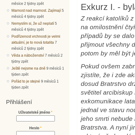
měsíce 2 týdny zpět
Exkurz I. - b
Marnost nad marnost. Zajímají
5
měsíců 4 týdny zpět
Z reakcí katolíků z
Nemyslím si, že už neplatí
5
na omilostnění čtyř
měsíců 4 týdny zpět
případů by se dalo
Podřízenost vrchnosti je velmi
aktuální, je to nová totalita
7
přijmout všechny d
měsíců 2 týdny zpět
potom by měl být je
Věda a náboženství
7 měsíců 2
týdny zpět
Pokud ovšem zabro
Ještě nejsme na dně
9 měsíců 1
zjistíte, že i zde 
týden zpět
Pořád to je stejné
9 měsíců 1
dosud Bratrstvo drž
týden zpět
světitel arcibisku
exkomunikace latae
Přihlášení
jednal ve stavu no
Uživatelské jméno
*
jeho smrti nebude 
Bratrstva. A nyní j
Heslo
*