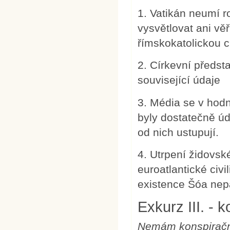
1. Vatikán neumí 
vysvětlovat ani vě
římskokatolickou c
2. Církevní předsta
související údaje
3. Média se v hodn
byly dostatečně úd
od nich ustupují.
4. Utrpení židovs
euroatlantické civi
existence Šóa nepa
Exkurz III. - 
Nemám konspirační