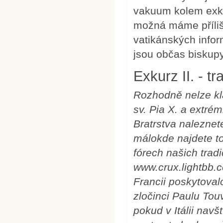
vakuum kolem exko
možná máme příliš
vatikánských infor
jsou občas biskupy
Exkurz II. - tr
Rozhodně nelze klá
sv. Pia X. a extrém
Bratrstva naleznet
málokde najdete to
fórech našich tradi
www.crux.lightbb.
Francii poskytoval
zločinci Paulu Touv
pokud v Itálii navš