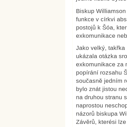
Biskup Williamson 
funkce v církvi ab
postojů k Šóa, kte
exkomunikace neb
Jako velký, takřk
ukázala otázka sroz
exkomunikace za n
popírání rozsahu Šó
současně jedním r
bylo znát jistou n
na druhou stranu 
naprostou neschop
názorů biskupa Wil
Závěrů, kterési lze