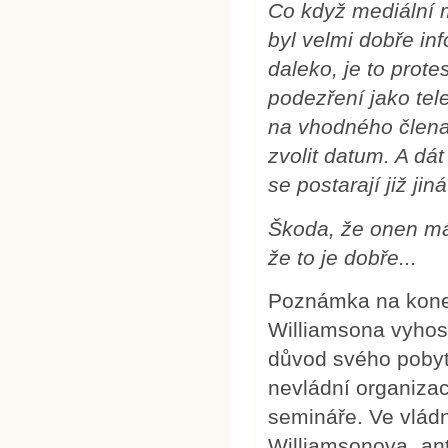
Co když mediální m
byl velmi dobře in
daleko, je to prot
podezření jako tel
na vhodného člena
zvolit datum. A dá
se postarají již jin
Škoda, že onen má
že to je dobře...
Poznámka na konec
Williamsona vyhos
důvod svého pobyt
nevládní organizac
semináře. Ve vlád
Williamsonova „ant