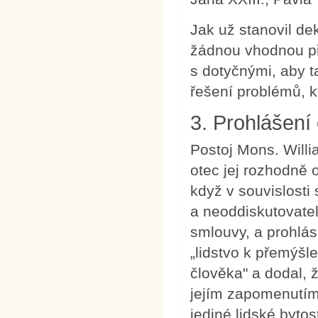
Jak už stanovil de
žádnou vhodnou př
s dotyčnými, aby 
řešení problémů, k
3. Prohlášení
Postoj Mons. Willi
otec jej rozhodně o
když v souvislosti
a neoddiskutovateln
smlouvy, a prohlá
„lidstvo k přemýšl
člověka" a dodal,
jejím zapomenutím,
jediné lidské bytos