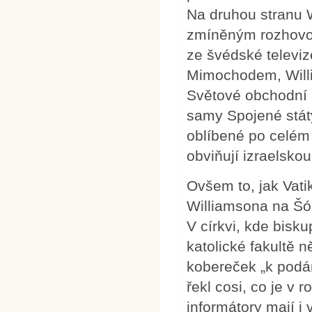
Na druhou stranu 
zmíněným rozhovor
ze švédské televiz
Mimochodem, Willi
Světové obchodní 
samy Spojené stát
oblíbené po celém 
obviňují izraelsko
Ovšem to, jak Vati
Williamsona na Šó
V církvi, kde bisk
katolické fakultě 
kobereček „k podán
řekl cosi, co je v 
informátory mají i