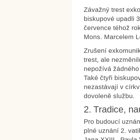
Závažný trest exko
biskupové upadli 3
července téhož ro
Mons. Marcelem L
Zrušení exkomunik
trest, ale nezměnil
nepožívá žádného 
Také čtyři biskupo
nezastávají v círk
dovoleně službu.
2. Tradice, na
Pro budoucí uznání
plné uznání 2. vat
Jana XXIII., Pavla 