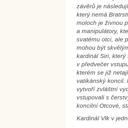
závěrů je následuj
který nemá Bratrst
moloch je živnou 
a manipulátory, kte
svatému otci, ale 
mohou být skvělým
kardinál Siri, kter
v předvečer vstupu
kterém se již netaj
vatikánský koncil.
vytvoří zvláštní vy
vstupovali s čerstv
koncilní Otcové, st
Kardinál Vlk v jed