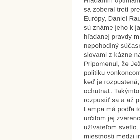
Hľadaním optimálne
sa zoberal tretí p
Európy, Daniel Ra
sú známe jeho k ja
hľadanej pravdy m
nepohodlný súčas
slovami z kázne na 
Pripomenul, že Ježi
politiku vonkoncom
keď je rozpustená;
ochutnať. Takýmto
rozpustiť sa a až p
Lampa má podľa to
určitom jej zveren
užívateľom svetlo.
miestnosti medzi i