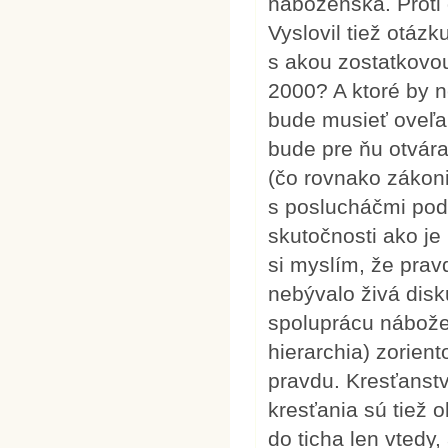
náboženská. Proti 
Vyslovil tiež otázk
s akou zostatkovou
2000? A ktoré by n
bude musieť oveľa 
bude pre ňu otvára
(čo rovnako zákoni
s poslucháčmi podel
skutočnosti ako je 
si myslím, že prav
nebývalo živá dis
spoluprácu nábožen
hierarchia) zorient
pravdu. Kresťanstv
kresťania sú tiež 
do ticha len vtedy,