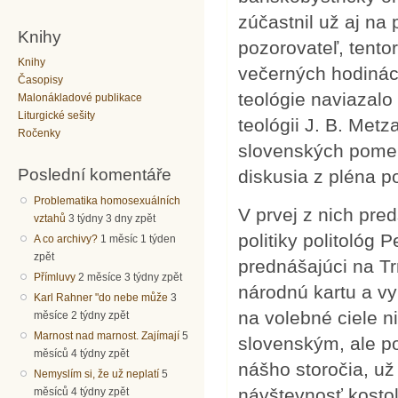
zúčastnil už aj n
Knihy
pozorovateľ, tent
Knihy
večerných hodinách
Časopisy
teológie naviazal
Malonákladové publikace
Liturgické sešity
teológii J. B. Met
Ročenky
slovenských pomero
Poslední komentáře
diskusia z pléna 
Problematika homosexuálních
V prvej z nich pred
vztahů
3 týdny 3 dny zpět
politiky politológ 
A co archivy?
1 měsíc 1 týden
zpět
prednášajúci na Tr
Přímluvy
2 měsíce 3 týdny zpět
národnú kartu a vy
Karl Rahner "do nebe může
3
na volebné ciele n
měsíce 2 týdny zpět
Marnost nad marnost. Zajímají
5
slovenským, ale pod
měsíců 4 týdny zpět
nášho storočia, u
Nemyslím si, že už neplatí
5
návštevnosť kostol
měsíců 4 týdny zpět