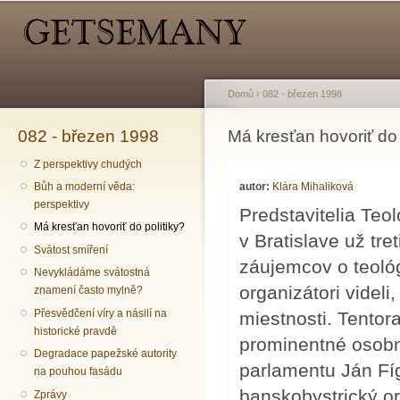
Hlavní menu
Sekundární menu
Př
hl
o
Domů
›
082 - březen 1998
082 - březen 1998
Jste zde
Má kresťan hovoriť do 
Z perspektivy chudých
autor:
Klára Mihaliková
Bůh a moderní věda:
perspektivy
Predstavitelia Teo
Má kresťan hovoriť do politiky?
v Bratislave už tr
Svátost smíření
záujemcov o teológi
Nevykládáme svátostná
organizátori videl
znamení často mylně?
Přesvědčení víry a násilí na
miestnosti. Tentor
historické pravdě
prominentné osobn
Degradace papežské autority
parlamentu Ján Fí
na pouhou fasádu
banskobystrický o
Zprávy