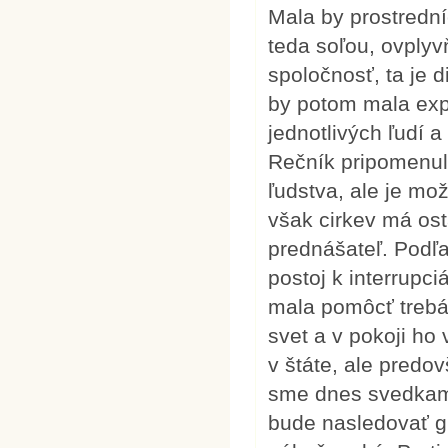
Mala by prostrední
teda soľou, ovplyv
spoločnosť, ta je d
by potom mala expl
jednotlivých ľudí a
Rečník pripomenul
ľudstva, ale je mo
však cirkev má os
prednášateľ. Podľa
postoj k interrupc
mala pomôcť trebár
svet a v pokoji ho
v štáte, ale predo
sme dnes svedkami
bude nasledovať gl