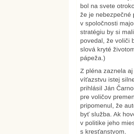
bol na svete otrok
že je nebezpečné 
v spoločnosti major
stratégiu by si mal
povedal, že voliči
slová kryté životom
pápeža.)
Z pléna zaznela a
víťazstvu istej sil
prihlásil Ján Čarn
pre voličov premen
pripomenul, že aut
byť služba. Ak hovo
v politike jeho mie
s kresťanstvom.