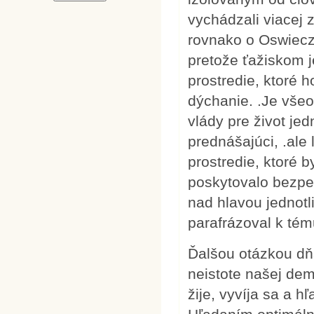
vychádzali viacej z
rovnako o Oswieczi
pretože ťažiskom j
prostredie, ktoré 
dýchanie. .Je vše
vlády pre život je
prednášajúci, .ale 
prostredie, ktoré b
poskytovalo bezpe
nad hlavou jednotl
parafrázoval k tém
Ďalšou otázkou dň
neistote našej dem
žije, vyvíja sa a h