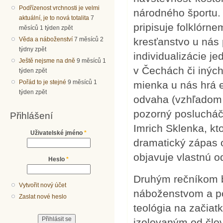
Podřízenost vrchnosti je velmi
národného športu.
aktuální, je to nová totalita
7
pripisuje folklórn
měsíců 1 týden zpět
Věda a náboženství
7 měsíců 2
kresťanstvo u nás
týdny zpět
individualizácie j
Ještě nejsme na dně
9 měsíců 1
v Čechách či inýc
týden zpět
Pořád to je stejné
9 měsíců 1
mienka u nás hrá 
týden zpět
odvaha (vzhľadom 
pozorný poslucháč 
Přihlášení
Imrich Sklenka, kto
Uživatelské jméno
*
dramatický zápas o
objavuje vlastnú o
Heslo
*
Druhým rečníkom b
Vytvořit nový účet
náboženstvom a po
Zaslat nové heslo
teológia na začiat
izolovaným od člo