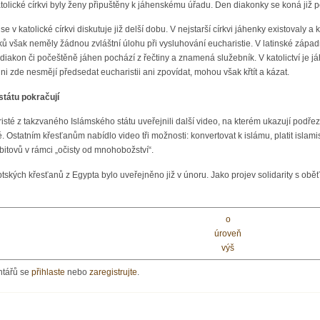
atolické církvi byly ženy připuštěny k jáhenskému úřadu. Den diakonky se koná již p
e v katolické církvi diskutuje již delší dobu. V nejstarší církvi jáhenky existovaly
ů však neměly žádnou zvláštní úlohu při vysluhování eucharistie. V latinské západní
vo diakon či počeštěně jáhen pochází z řečtiny a znamená služebník. V katolictví je
i zde nesmějí předsedat eucharistii ani zpovídat, mohou však křtít a kázat.
tátu pokračují
sté z takzvaného Islámského státu uveřejnili další video, na kterém ukazují podř
né. Ostatním křesťanům nabídlo video tři možnosti: konvertovat k islámu, platit isl
bitovů v rámci „očisty od mnohobožství“.
kých křesťanů z Egypta bylo uveřejněno již v únoru. Jako projev solidarity s oběťm
o
úroveň
výš
ntářů se
přihlaste
nebo
zaregistrujte
.