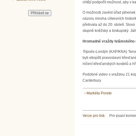
chtějí podpořit možnost, aby v k
O možnosti zavést úřad jáhenek s
názoru mnoha církevních historik
přetrvala až do 20. století. Slo
stupně kněžský a biskupský. Jáhn
Hromadné vraždy Islámského s
Tripolis-Londýn
(KAP/KNA) Terori
byli etiopští pravoslavní křesťa
ničení křesťanských kostelů a hř
Podobné video s vraždou 21 kopts
Canterbury.
‹ Markéta Porete
Verze pro tisk
Pro psaní kome