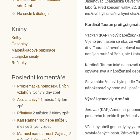
Jasenovac, „balkánská Osvětim“
sdružení
táborů. Před koncem války, 22. d
mužové byli ustašovskými stráže
Na cestě k dialogu
Kardinál Tauran proti „stigmat
Knihy
Vatikán
(KAP) Nový papežský kam
Knihy
V jeho prohlášení se říká, že v
Časopisy
dřív. Tauran zároveň apeloval n
Malonákladové publikace
není jen rouhání Bohu, ale i kat
Liturgické sešity
Ročenky
Kardinál Tauran také na pozadí n
obyvatelstva a náboženské debaty
Poslední komentáře
Slovo náboženství bylo podle Tau
Problematika homosexuálních
náboženství by proto měli posílit
vztahů
3 týdny 3 dny zpět
Výročí genocidy Arménů
A co archivy?
1 měsíc 1 týden
zpět
Jerevan
(KAP) Arméni si připomn
Přímluvy
2 měsíce 3 týdny zpět
patriarcha Karekin II. požehna
Karl Rahner "do nebe může
3
měsíce 2 týdny zpět
Všechny oběti genocidy byly ar
svatořečených osob. Zároveň je t
Marnost nad marnost. Zajímají
5