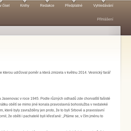
v čísel
Knihy
Redakce
Předplatné
Vyhledávání
Přihlášení
se kterou udržoval poměr a která zmizela v květnu 2014. Vesnický farář
 Jasenovac v roce 1945. Podle různých odhadů zde chorvatští fašisté
památku obětí se mimo jiné konala pravoslavná bohoslužba v nedaleké
m, které byly zavražděny jen proto, že to byli Srbové a pravoslavní
nil, že oběti i pachatelé byli křesťané: „Ptáme se, v čím jménu to