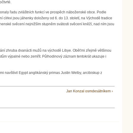
očtvrté.
 a konaly řadu zvláštních funkcí ve prospěch náboženské obce. Podle
 církvi jsou jáhenky doloženy od 6. do 13. století, na Východě tradice
 jáhenské svěcení nejnižším stupněm svátosti svěcení kněží, nad ním jsou
ezání zhruba dvanácti mužů na východě Libye. Oběťmi zřejmě většinou
amistům výpalné nebo zemřít. Půlhodinový záznam tentokrát ukazuje i
i navštívil Egypt anglikánský primas Justin Welby, arcibiskup z
Jan Konzal osmdesátníkem ›