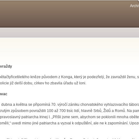
Přejít k
Archi
hlavnímu
obsahu
z vraždy
 pětačtyřicetiletého kněze původem z Konga, který je podezřelý, že zavraždil ženu, 
licie již delší dobu, církev ho zbavila úřadu už loni.
ovac
dubna a května se připomíná 70. výročí zániku chorvatského vyhlazovacího tábora
 krutým způsobem povraždili 100 až 700 tisíc lidí, hlavně Srbů, Židů a Romů. Na 
 pravoslavný patriarcha Irinej I. „Přišli jsme sem, abychom se poklonili mnoha oběte
eměli,“ uvedl mimo jiné patriarcha a vyzval k odpuštění, ale ne k zapomínání. Upozor