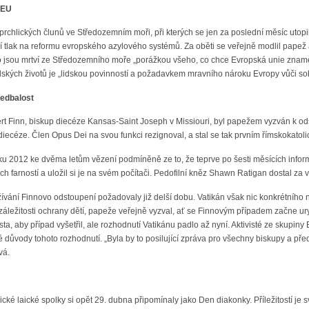
 EU
rchlických člunů ve Středozemním moři, při kterých se jen za poslední měsíc utopilo
ví tlak na reformu evropského azylového systémů. Za oběti se veřejně modlil pap
ho jsou mrtví ze Středozemního moře „porážkou všeho, co chce Evropská unie znam
dských životů je „lidskou povinností a požadavkem mravního nároku Evropy vůči sobě
nedbalost
t Finn, biskup diecéze Kansas-Saint Joseph v Missiouri, byl papežem vyzván k ods
iecéze. Člen Opus Dei na svou funkci rezignoval, a stal se tak prvním římskokato
 2012 ke dvěma letům vězení podmíněně ze to, že teprve po šesti měsících informov
ch farností a uložil si je na svém počítači. Pedofilní kněz Shawn Ratigan dostal za 
ívání Finnovo odstoupení požadovaly již delší dobu. Vatikán však nic konkrétního
i záležitosti ochrany dětí, papeže veřejně vyzval, ať se Finnovým případem začne 
, aby případ vyšetřil, ale rozhodnutí Vatikánu padlo až nyní. Aktivisté ze skupiny B
é důvody tohoto rozhodnutí. „Byla by to posilující zpráva pro všechny biskupy a pře
vá.
é laické spolky si opět 29. dubna připomínaly jako Den diakonky. Příležitostí je s