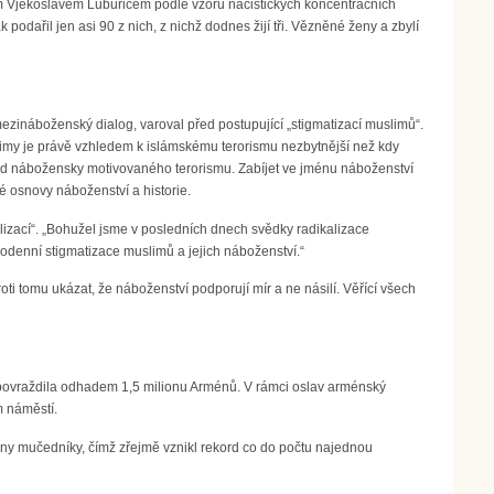
em Vjekoslavem Luburićem podle vzoru nacistických koncentračních
podařil jen asi 90 z nich, z nichž dodnes žijí tři. Vězněné ženy a zbylí
ináboženský dialog, varoval před postupující „stigmatizací muslimů“.
limy je právě vzhledem k islámskému terorismu nezbytnější než kdy
i od nábožensky motivovaného terorismu. Zabíjet ve jménu náboženství
é osnovy náboženství a historie.
ilizací“. „Bohužel jsme v posledních dnech svědky radikalizace
ždodenní stigmatizace muslimů a jejich náboženství.“
ti tomu ukázat, že náboženství podporují mír a ne násilí. Věřící všech
a povraždila odhadem 1,5 milionu Arménů. V rámci oslav arménský
m náměstí.
ny mučedníky, čímž zřejmě vznikl rekord co do počtu najednou