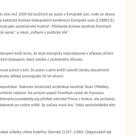
 více než 1000 lidí toužících po azylu v Evropské unii, roste ze strany
ež a katolická Komise biskupských konferencí Evropské unie (COMECE)
enat jako společenství hodnot“. Předseda komise kardinál Reinhard
 samé,“ a nikoli „míčkem v politické hře“.
toupení kvůli tomu, že dost energicky nepostupoval v případu držení
lickým biskupem, který odešel z podobného důvodu.
al policii o tom, že jeden z jeho kněží vytvořil stovky obscénních
výrobu dětské pornografie 50 let vězení.
 nepodnikal. Nakonec bostonský arcibiskup kardinál Sean O'Malley,
urychleně zabývat. Na podzim papež František vyslal do Kansasu
ishopAccountability.org přivítali odvolání Finna z funkce, ale požadují,
dstavené po celém světě, že začala nová éra,“ řekla spoluředitelka této
vátek učitelky církve Kateřiny Sienské (1347–1380). Organizátoři tak