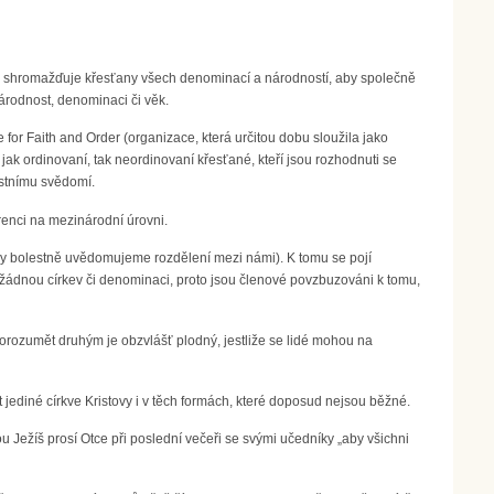
IEF shromažďuje křesťany všech denominací a národností, aby společně
árodnost, denominaci či věk.
for Faith and Order (organizace, která určitou dobu sloužila jako
 jak ordinovaní, tak neordinovaní křesťané, kteří jsou rozhodnuti se
lastnímu svědomí.
renci na mezinárodní úrovni.
dy bolestně uvědomujeme rozdělení mezi námi). K tomu se pojí
 žádnou církev či denominaci, proto jsou členové povzbuzováni k tomu,
porozumět druhým je obzvlášť plodný, jestliže se lidé mohou na
t jediné církve Kristovy i v těch formách, které doposud nejsou běžné.
Ježíš prosí Otce při poslední večeři se svými učedníky „aby všichni