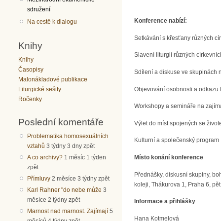
sdružení
Konference nabízí:
Na cestě k dialogu
Setkávání s křesťany různých círk
Knihy
Slavení liturgií různých církevníc
Knihy
Časopisy
Sdílení a diskuse ve skupinách
Malonákladové publikace
Objevování osobnosti a odkazu 
Liturgické sešity
Ročenky
Workshopy a semináře na zajímavá
Poslední komentáře
Výlet do míst spojených se živo
Problematika homosexuálních
Kulturní a společenský program
vztahů
3 týdny 3 dny zpět
Místo konání konference
A co archivy?
1 měsíc 1 týden
zpět
Přednášky, diskusní skupiny, bo
Přímluvy
2 měsíce 3 týdny zpět
koleji, Thákurova 1, Praha 6, pě
Karl Rahner "do nebe může
3
měsíce 2 týdny zpět
Informace a přihlášky
Marnost nad marnost. Zajímají
5
Hana Kotmelová