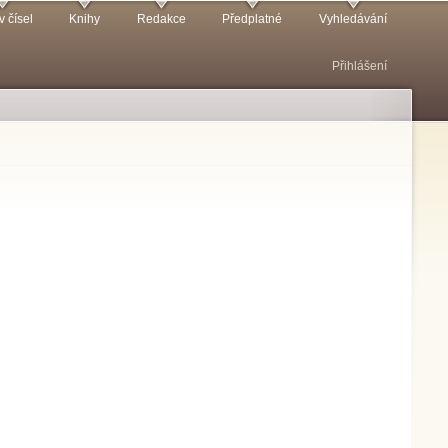
v čísel
Knihy
Redakce
Předplatné
Vyhledávání
Přihlášení