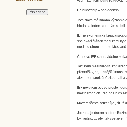
všem, kteří cítí touhu reagovat 
F : fellowship = společenství
Toto slovo má mnoho významových
hledali a jeden s druhým sdílel
IEF je ekumenická křesťanská org
spojovací článek mezi katolíky a
modlit o plnou jednotu křesťanů, 
Členové IEF se pravidelně setkáv
Těžištěm mezinárodní konference
přednášky, nejrůznější činnosti
aby nejen společně zkoumali a v
IEF nevytváří pouze prostor k d
mezinárodních i regionálních set
Mottem těchto setkání je „Žít již
Jednota je darem a dílem Božím.
byli jedno, … aby tak svět uvěřil“