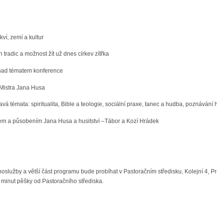
ví, zemí a kultur
h tradic a možnost žít už dnes církev zítřka
 nad tématem konference
Mistra Jana Husa
 témata: spiritualita, Bible a teologie, sociální praxe, tanec a hudba, poznávání h
tem a působením Jana Husa a husitství –Tábor a Kozí Hrádek
hoslužby a větší část programu bude probíhat v Pastoračním středisku, Kolejní 4, 
t minut pěšky od Pastoračního střediska.