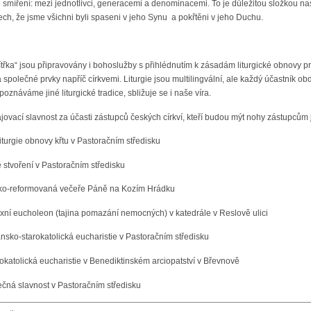
o smíření: mezi jednotlivci, generacemi a denominacemi. To je důležitou složkou na
h, že jsme všichni byli spaseni v jeho Synu a pokřtěni v jeho Duchu.
 zítřka“ jsou připravovány i bohoslužby s přihlédnutím k zásadám liturgické obnovy 
společné prvky napříč církvemi. Liturgie jsou multilingvální, ale každý účastník obd
znáváme jiné liturgické tradice, sbližuje se i naše víra.
jovací slavnost za účasti zástupců českých církví, kteří budou mýt nohy zástupcům
iturgie obnovy křtu v Pastoračním středisku
e stvoření v Pastoračním středisku
tsko-reformovaná večeře Páně na Kozím Hrádku
xní eucholeon (tajina pomazání nemocných) v katedrále v Reslově ulici
nsko-starokatolická eucharistie v Pastoračním středisku
katolická eucharistie v Benediktinském arciopatství v Břevnově
čná slavnost v Pastoračním středisku