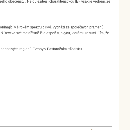
šeho obecenství. Nejdůležitější charakteristikou IEF však je vědomí, že
probíhající v širokém spektru církví. Vychází ze společných pramenů
rží text ve své mateřštině či alespoň v jakyku, kterému rozumí. Tím, že
 jednotlivých regionů Evropy v Pastoračním středisku