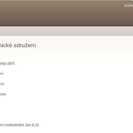
Přejít k
Archi
hlavnímu
obsahu
ické sdružení
ship (IEF)
ní
nci
Husa
činí svobodnými
Jan 8,32