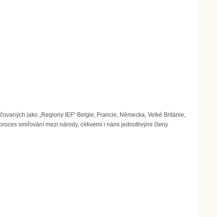
čovaných jako „Regiony IEF“ Belgie, Francie, Německa, Velké Británie,
oces smiřování mezi národy, církvemi i námi jednotlivými členy