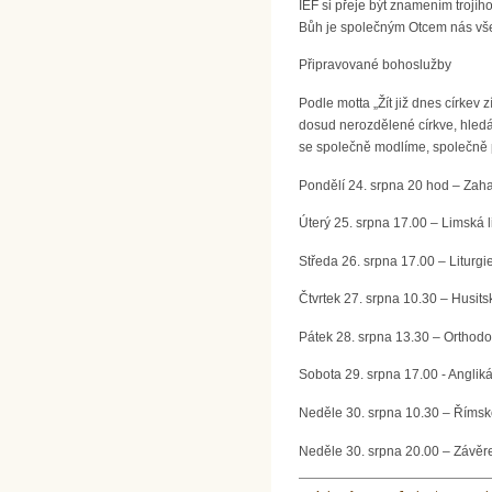
IEF si přeje být znamením trojíh
Bůh je společným Otcem nás všec
Připravované bohoslužby
Podle motta „Žít již dnes církev
dosud nerozdělené církve, hledá 
se společně modlíme, společně po
Pondělí 24. srpna 20 hod – Zaha
Úterý 25. srpna 17.00 – Limská l
Středa 26. srpna 17.00 – Liturgi
Čtvrtek 27. srpna 10.30 – Husi
Pátek 28. srpna 13.30 – Orthodo
Sobota 29. srpna 17.00 - Angliká
Neděle 30. srpna 10.30 – Římsko
Neděle 30. srpna 20.00 – Závěre