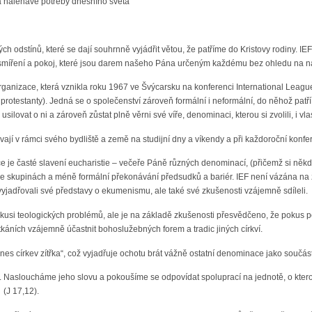
na naléhavé potřeby dnešního světa
 odstínů, které se dají souhrnně vyjádřit větou, že patříme do Kristovy rodiny. 
i smíření a pokoj, které jsou darem našeho Pána určeným každému bez ohledu na n
anizace, která vznikla roku 1967 ve Švýcarsku na konferenci International League 
 protestanty). Jedná se o společenství zároveň formální i neformální, do něhož patří
usilovat o ni a zároveň zůstat plně věrni své víře, denominaci, kterou si zvolili, i v
ají v rámci svého bydliště a země na studijní dny a víkendy a při každoroční konfe
 je časté slavení eucharistie – večeře Páně různých denominací, (přičemž si něk
 ve skupinách a méně formální překonávání předsudků a bariér. IEF není vázána na
yjadřovali své představy o ekumenismu, ale také své zkušenosti vzájemně sdíleli.
iskusi teologických problémů, ale je na základě zkušenosti přesvědčeno, že pokus 
káních vzájemně účastnit bohoslužebných forem a tradic jiných církví.
 dnes církev zítřka“, což vyjadřuje ochotu brát vážně ostatní denominace jako součás
 Nasloucháme jeho slovu a pokoušíme se odpovídat spoluprací na jednotě, o kterou 
 (J 17,12).