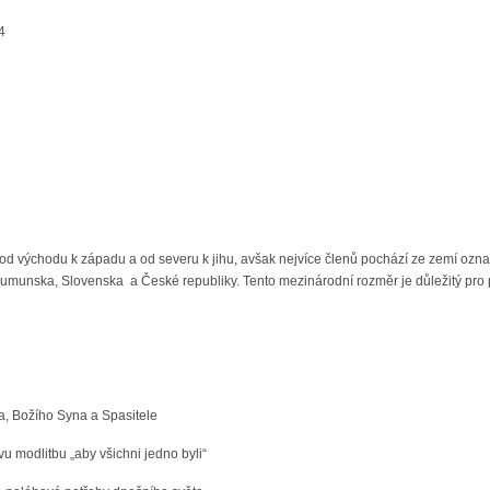
4
d východu k západu a od severu k jihu, avšak nejvíce členů pochází ze zemí ozna
munska, Slovenska a České republiky. Tento mezinárodní rozměr je důležitý pro pr
ta, Božího Syna a Spasitele
ovu modlitbu „aby všichni jedno byli“