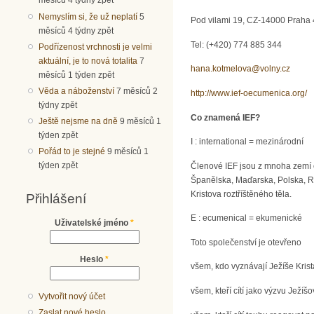
měsíců 4 týdny zpět
Nemyslím si, že už neplatí
5
Pod vilami 19, CZ-14000 Praha 
měsíců 4 týdny zpět
Tel: (+420) 774 885 344
Podřízenost vrchnosti je velmi
aktuální, je to nová totalita
7
hana.kotmelova@volny.cz
měsíců 1 týden zpět
Věda a náboženství
7 měsíců 2
http://www.ief-oecumenica.org/
týdny zpět
Co znamená IEF?
Ještě nejsme na dně
9 měsíců 1
týden zpět
I : international = mezinárodní
Pořád to je stejné
9 měsíců 1
týden zpět
Členové IEF jsou z mnoha zemí o
Španělska, Maďarska, Polska, Ru
Kristova roztříštěného těla.
Přihlášení
E : ecumenical = ekumenické
Uživatelské jméno
*
Toto společenství je otevřeno
Heslo
*
všem, kdo vyznávají Ježíše Kris
všem, kteří cítí jako výzvu Ježíš
Vytvořit nový účet
Zaslat nové heslo