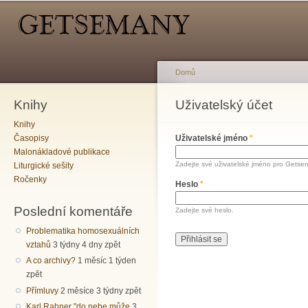
Hlavní menu
Sekundární menu
Př
hl
o
Domů
Knihy
Jste zde
Uživatelský účet
Hlavní záložky
Knihy
Časopisy
Uživatelské jméno
*
Malonákladové publikace
Zadejte své uživatelské jméno pro Getse
Liturgické sešity
Ročenky
Heslo
*
Poslední komentáře
Zadejte své heslo.
Problematika homosexuálních
vztahů
3 týdny 4 dny zpět
A co archivy?
1 měsíc 1 týden
zpět
Přímluvy
2 měsíce 3 týdny zpět
Karl Rahner "do nebe může
3