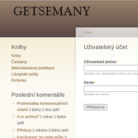
Hlavní menu
Sekundární menu
Domů
Knihy
Jste zde
Uživatelský účet
Hlavní záložky
Knihy
Časopisy
Uživatelské jméno
*
Malonákladové publikace
Zadejte své uživatelské jméno pro Ge
Liturgické sešity
Ročenky
Heslo
*
Poslední komentáře
Zadejte své heslo.
Problematika homosexuálních
vztahů
3 týdny 2 dny zpět
A co archivy?
1 měsíc 1 týden
zpět
Přímluvy
2 měsíce 3 týdny zpět
Karl Rahner "do nebe může
3