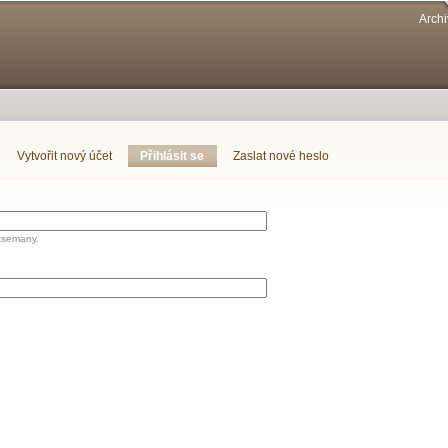
Přejít k
Archi
hlavnímu
obsahu
Vytvořit nový účet
Přihlásit se
(aktivní záložka)
Zaslat nové heslo
tsemany.