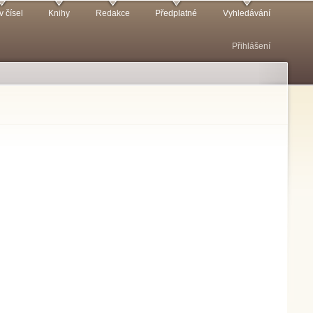
v čísel
Knihy
Redakce
Předplatné
Vyhledávání
Přihlášení