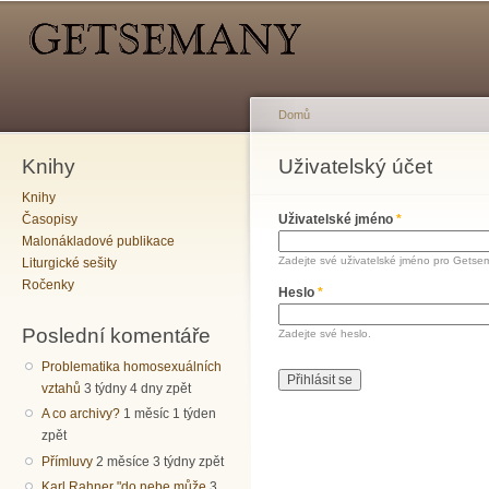
Hlavní menu
Sekundární menu
Př
hl
o
Domů
Knihy
Jste zde
Uživatelský účet
Hlavní záložky
Knihy
Časopisy
Uživatelské jméno
*
Malonákladové publikace
Zadejte své uživatelské jméno pro Getse
Liturgické sešity
Ročenky
Heslo
*
Poslední komentáře
Zadejte své heslo.
Problematika homosexuálních
vztahů
3 týdny 4 dny zpět
A co archivy?
1 měsíc 1 týden
zpět
Přímluvy
2 měsíce 3 týdny zpět
Karl Rahner "do nebe může
3