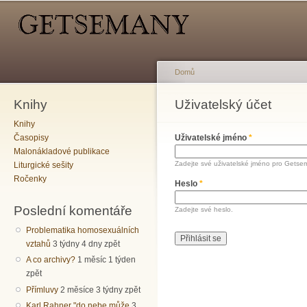
Hlavní menu
Sekundární menu
Př
hl
o
Domů
Knihy
Jste zde
Uživatelský účet
Hlavní záložky
Knihy
Časopisy
Uživatelské jméno
*
Malonákladové publikace
Zadejte své uživatelské jméno pro Getse
Liturgické sešity
Ročenky
Heslo
*
Poslední komentáře
Zadejte své heslo.
Problematika homosexuálních
vztahů
3 týdny 4 dny zpět
A co archivy?
1 měsíc 1 týden
zpět
Přímluvy
2 měsíce 3 týdny zpět
Karl Rahner "do nebe může
3