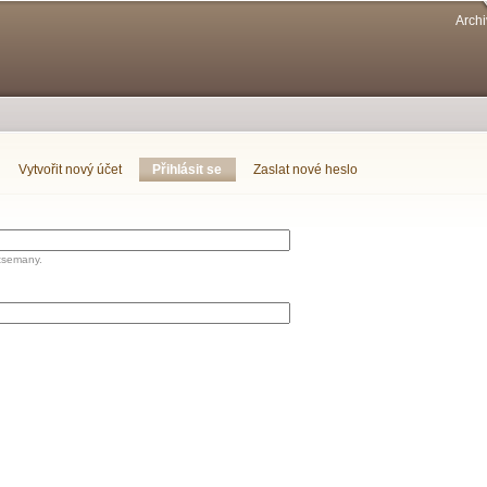
Přejít k
Archi
hlavnímu
obsahu
Vytvořit nový účet
Přihlásit se
(aktivní záložka)
Zaslat nové heslo
tsemany.