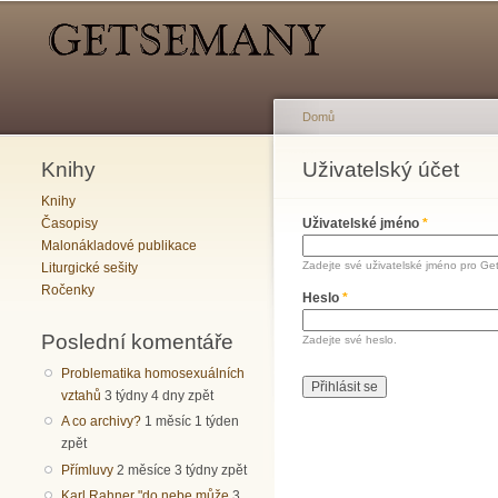
Hlavní menu
Sekundární menu
Domů
Knihy
Jste zde
Uživatelský účet
Hlavní záložky
Knihy
Časopisy
Uživatelské jméno
*
Malonákladové publikace
Zadejte své uživatelské jméno pro Ge
Liturgické sešity
Ročenky
Heslo
*
Poslední komentáře
Zadejte své heslo.
Problematika homosexuálních
vztahů
3 týdny 4 dny zpět
A co archivy?
1 měsíc 1 týden
zpět
Přímluvy
2 měsíce 3 týdny zpět
Karl Rahner "do nebe může
3