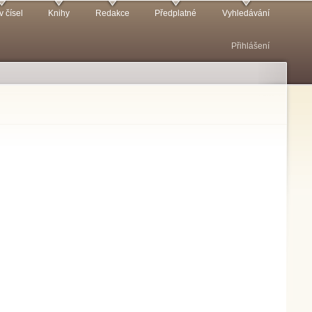
v čísel
Knihy
Redakce
Předplatné
Vyhledávání
Přihlášení