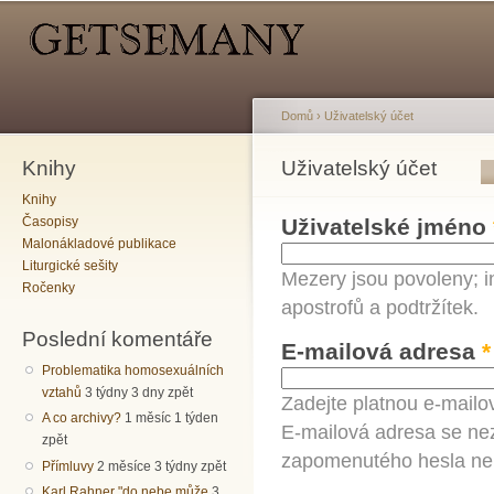
Hlavní menu
Sekundární menu
Př
hl
o
Domů
›
Uživatelský účet
Knihy
Jste zde
Uživatelský účet
Hlavní záložky
Knihy
Časopisy
Uživatelské jméno
Malonákladové publikace
Liturgické sešity
Mezery jsou povoleny; i
Ročenky
apostrofů a podtržítek.
Poslední komentáře
E-mailová adresa
*
Problematika homosexuálních
vztahů
3 týdny 3 dny zpět
Zadejte platnou e-mailo
A co archivy?
1 měsíc 1 týden
E-mailová adresa se nez
zpět
zapomenutého hesla neb
Přímluvy
2 měsíce 3 týdny zpět
Karl Rahner "do nebe může
3