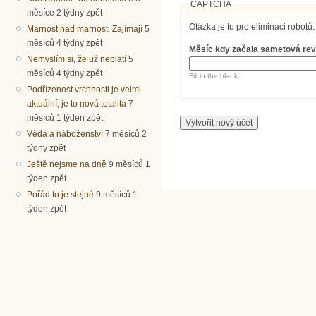
CAPTCHA
měsíce 2 týdny zpět
Otázka je tu pro eliminaci robotů.
Marnost nad marnost. Zajímají
5
měsíců 4 týdny zpět
Měsíc kdy začala sametová re
Nemyslím si, že už neplatí
5
měsíců 4 týdny zpět
Fill in the blank.
Podřízenost vrchnosti je velmi
aktuální, je to nová totalita
7
měsíců 1 týden zpět
Věda a náboženství
7 měsíců 2
týdny zpět
Ještě nejsme na dně
9 měsíců 1
týden zpět
Pořád to je stejné
9 měsíců 1
týden zpět