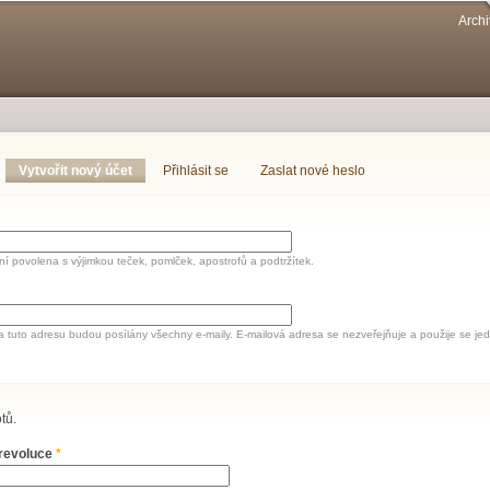
Přejít k
Archi
hlavnímu
obsahu
Vytvořit nový účet
(aktivní záložka)
Přihlásit se
Zaslat nové heslo
í povolena s výjimkou teček, pomlček, apostrofů a podtržítek.
a tuto adresu budou posílány všechny e-maily. E-mailová adresa se nezveřejňuje a použije se 
tů.
 revoluce
*