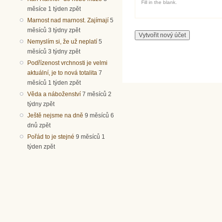
Fill in the blank.
měsíce 1 týden zpět
Marnost nad marnost. Zajímají
5
měsíců 3 týdny zpět
Nemyslím si, že už neplatí
5
měsíců 3 týdny zpět
Podřízenost vrchnosti je velmi
aktuální, je to nová totalita
7
měsíců 1 týden zpět
Věda a náboženství
7 měsíců 2
týdny zpět
Ještě nejsme na dně
9 měsíců 6
dnů zpět
Pořád to je stejné
9 měsíců 1
týden zpět