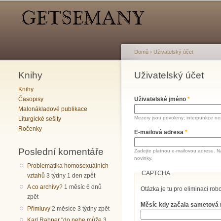
Hlavní menu
Sekundární menu
Domů
›
Uživatelský účet
Knihy
Jste zde
Uživatelský účet
Hlavní záložky
Knihy
Časopisy
Uživatelské jméno
*
Malonákladové publikace
Mezery jsou povoleny; interpunkce nen
Liturgické sešity
Ročenky
E-mailová adresa
*
Poslední komentáře
Zadejte platnou e-mailovou adresu. N
novinky.
Problematika homosexuálních
CAPTCHA
vztahů
3 týdny 1 den zpět
A co archivy?
1 měsíc 6 dnů
Otázka je tu pro eliminaci robo
zpět
Měsíc kdy začala sametová
Přímluvy
2 měsíce 3 týdny zpět
Karl Rahner "do nebe může
3