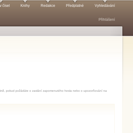
v čísel
Knihy
Redakce
Předplatné
Vyhledávání
Přihlášení
jedině, pokud požádáte o zaslání zapomenutého hesla nebo o upozorňování na