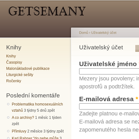
Hlavní menu
Sekundární menu
Př
hl
o
Domů
›
Uživatelský účet
Knihy
Jste zde
Uživatelský účet
Hlavní záložky
Knihy
Časopisy
Uživatelské jméno
Malonákladové publikace
Liturgické sešity
Mezery jsou povoleny; i
Ročenky
apostrofů a podtržítek.
Poslední komentáře
E-mailová adresa
*
Problematika homosexuálních
vztahů
3 týdny 5 dnů zpět
Zadejte platnou e-mailo
A co archivy?
1 měsíc 1 týden
E-mailová adresa se nez
zpět
zapomenutého hesla neb
Přímluvy
2 měsíce 3 týdny zpět
Karl Rahner "do nebe může
3