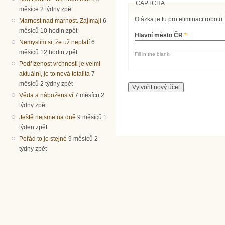
CAPTCHA
měsíce 2 týdny zpět
Otázka je tu pro eliminaci robotů.
Marnost nad marnost. Zajímají
6
měsíců 10 hodin zpět
Hlavní město ČR
*
Nemyslím si, že už neplatí
6
měsíců 12 hodin zpět
Fill in the blank.
Podřízenost vrchnosti je velmi
aktuální, je to nová totalita
7
měsíců 2 týdny zpět
Věda a náboženství
7 měsíců 2
týdny zpět
Ještě nejsme na dně
9 měsíců 1
týden zpět
Pořád to je stejné
9 měsíců 2
týdny zpět