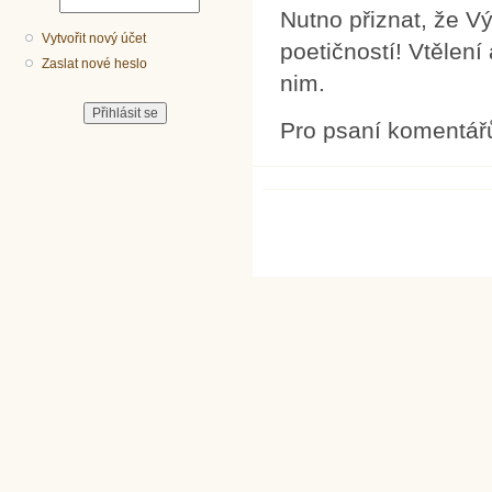
Nutno přiznat, že V
Vytvořit nový účet
poetičností! Vtělení
Zaslat nové heslo
nim.
Pro psaní komentář