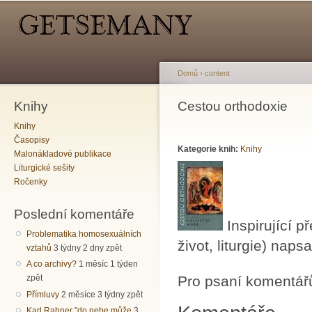
Hlavní menu
Sekundární menu
Př
hl
o
Domů
›
content
Knihy
Jste zde
Cestou orthodoxie
Knihy
Časopisy
Kategorie knih:
Knihy
Malonákladové publikace
Liturgické sešity
Ročenky
Poslední komentáře
Inspirující p
Problematika homosexuálních
život, liturgie) nap
vztahů
3 týdny 2 dny zpět
A co archivy?
1 měsíc 1 týden
Pro psaní komentář
zpět
Přímluvy
2 měsíce 3 týdny zpět
Karl Rahner "do nebe může
3