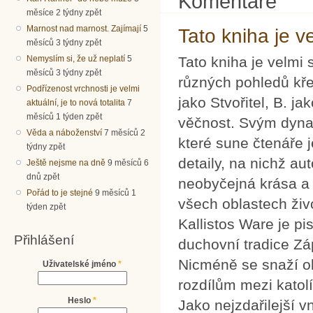
Komentáře
měsíce 2 týdny zpět
Marnost nad marnost. Zajímají
5
Tato kniha je v
měsíců 3 týdny zpět
Nemyslím si, že už neplatí
5
Tato kniha je velmi
měsíců 3 týdny zpět
různých pohledů křes
Podřízenost vrchnosti je velmi
jako Stvořitel, B. ja
aktuální, je to nová totalita
7
měsíců 1 týden zpět
věčnost. Svým dyna
Věda a náboženství
7 měsíců 2
které sune čtenáře 
týdny zpět
detaily, na nichž au
Ještě nejsme na dně
9 měsíců 6
dnů zpět
neobyčejná krása a 
Pořád to je stejné
9 měsíců 1
všech oblastech živ
týden zpět
Kallistos Ware je p
Přihlášení
duchovní tradice Zá
Nicméně se snaží ob
Uživatelské jméno
*
rozdílům mezi katol
Heslo
*
Jako nejzdařilejší 