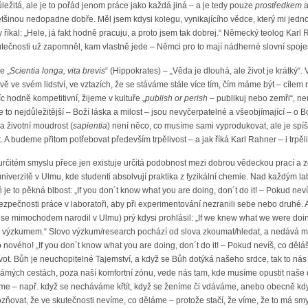
ležitá, ale je to pořád jenom práce jako každá jiná – a je tedy pouze
prostředkem
a
většinou nedopadne dobře. Měl jsem kdysi kolegu, vynikajícího vědce, který mi jednou 
y říkal: „Hele, já fakt hodně pracuju, a proto jsem tak dobrej.“ Německý teolog Karl
utečnosti už zapomněl, kam vlastně jede – Němci pro to mají nádherné slovní spojen
e „
Scientia longa, vita brevis
“ (Hippokrates) – „Věda je dlouhá, ale život je krátký
ově ve svém lidství, ve vztazích, že se stáváme stále více tím, čím máme být – cílem 
 hodně kompetitivní, žijeme v kultuře „
publish or perish
– publikuj nebo zemři“, ne
že to nejdůležitější – Boží láska a milost – jsou nevyčerpatelné a všeobjímající – o 
a životní moudrost (
sapientia
) není něco, co musíme sami vyprodukovat, ale je spí
A budeme přitom potřebovat především trpělivost – a jak říká Karl Rahner – i trpěliv
 určitém smyslu přece jen existuje určitá podobnost mezi dobrou vědeckou prací a z
niverzitě v Ulmu, kde studenti absolvují praktika z fyzikální chemie. Nad každým la
je to pěkná blbost: „If you don´t know what you are doing, don´t do it! – Pokud neví
ezpečnosti práce v laboratoři, aby při experimentování nezranili sebe nebo druhé. 
rý se mimochodem narodil v Ulmu) prý kdysi prohlásil: „If we knew what we were doin
výzkumem.“ Slovo výzkum/research pochází od slova zkoumat/hledat, a nedává moc
 nového! „If you don´t know what you are doing, don´t do it! – Pokud nevíš, co děláš
ot. Bůh je neuchopitelné Tajemství, a když se Bůh dotýká našeho srdce, tak to nás i
ých cestách, poza naší komfortní zónu, vede nás tam, kde musíme opustit naše do
áme – např. když se necháváme křtít, když se ženíme či vdáváme, anebo obecně kd
vózňovat, že ve skutečnosti nevíme, co děláme – protože stačí, že víme, že to má 