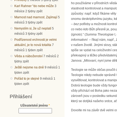
ho používáme v přírodních vědá
Karl Rahner "do nebe může
3
vlastnosti kontrolovat a manipulo
měsíce 2 týdny zpět
způsoby: např. když říkáme věty j
Marnost nad marnost. Zajímají
5
onomu deskriptivnímu jazyku, kde
měsíců 3 týdny zpět
–
bez
potřeby a možnosti kontrol
Nemyslím si, že už neplatí
5
co
nebo
kdo
Bůh přesně je, pou
měsíců 3 týdny zpět
(
ignoto
).“ (
Summa Theologiae
I,
Podřízenost vrchnosti je velmi
informativní
­ – říkají nám, např.,
aktuální, je to nová totalita
7
v našem životě. Jinými slovy, 
měsíců 1 týden zpět
spíše se vydat na celoživotní ce
překvapivý a těžko předvídatel
Věda a náboženství
7 měsíců 2
Janova: „Milovaní, nyní jsme děti
týdny zpět
Ještě nejsme na dně
9 měsíců 1
Teologie se může občas poučit od
týden zpět
Teologie nikdy nebude správně f
Pořád to je stejné
9 měsíců 1
vysvětlovat, kontrolovat a manip
týden zpět
Dobrá teologie bude vždy fungova
vždy přichází od Boha jako neza
Přihlášení
zároveň jsou v posledku sekundá
který se dotýká našeho srdce, a
Uživatelské jméno
*
Dovolte mi na závěr dvě velmi os