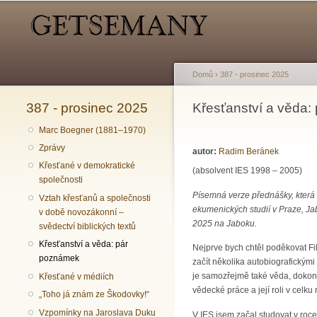
Hlavní menu
Sekundární menu
Domů
›
387 - prosinec 2025
387 - prosinec 2025
Jste zde
Křesťanství a věda
Marc Boegner (1881–1970)
Zprávy
autor:
Radim Beránek
Křesťané v demokratické
(absolvent IES 1998 – 2005)
společnosti
Písemná verze přednášky, která z
Vztah křesťanů a společnosti
ekumenických studií v Praze, Jab
v době novozákonní –
2025 na Jaboku.
svědectví biblických textů
Křesťanství a věda: pár
Nejprve bych chtěl poděkovat Fili
poznámek
začít několika autobiografickým
je samozřejmě také věda, dokon
Křesťané v médiích
vědecké práce a její roli v celku
„Toho já znám ze Škodovky!“
Vzpomínky na Jaroslava Duku
V IES jsem začal studovat v roc