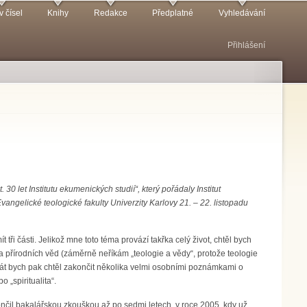
v čísel
Knihy
Redakce
Předplatné
Vyhledávání
Přihlášení
 let Institutu ekumenických studií“, který pořádaly Institut
angelické teologické fakulty Univerzity Karlovy 21. – 22. listopadu
ři části. Jelikož mne toto téma provází takřka celý život, chtěl bych
a přírodních věd (záměrně neříkám „teologie a vědy“, protože teologie
erát bych pak chtěl zakončit několika velmi osobními poznámkami o
 „spiritualita“.
nčil bakalářskou zkouškou až po sedmi letech, v roce 2005, kdy už