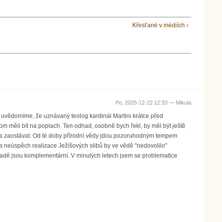
Křesťané v médiích ›
Po, 2025-12-22 12:33 —
Mikula
si uvědomíme, že uznávaný teolog kardinál Martini krátce před
m měli bít na poplach. Ten odhad, osobně bych řekl, by měl být ještě
čala zaostávat. Od té doby přírodní vědy jdou pozoruhodným tempem
a neúspěch realizace Ježíšových slibů by ve vědě "nedovolilo"
padě jsou komplementární. V minulých letech jsem se problematice