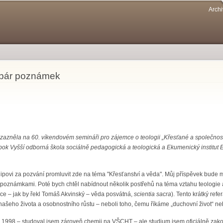
Přejít k
Archi
hlavnímu
obsahu
: pár poznámek
azněla na 60. víkendovém semináři pro zájemce o teologii „Křesťané a společnost. 30
ok Vyšší odborná škola sociálně pedagogická a teologická a Ekumenický institut Ev
povi za pozvání promluvit zde na téma "Křesťanství a věda". Můj příspěvek bude mít t
i poznámkami. Poté bych chtěl nabídnout několik postřehů na téma vztahu teologie 
ce – jak by řekl Tomáš Akvinský – věda posvátná,
scientia sacra
). Tento krátký ref
 našeho života a osobnostního růstu – neboli toho, čemu říkáme „duchovní život“ nebo
e 1998 – studoval jsem zároveň chemii na VŠCHT – ale studium jsem oficiálně zako