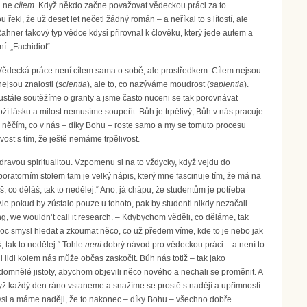
 ne
cílem
. Když někdo začne považovat vědeckou práci za to
řekl, že už deset let nečetl žádný román – a neříkal to s lítostí, ale
 Rahner takový typ vědce kdysi přirovnal k člověku, který jede autem a
í: „Fachidiot“.
“. Vědecká práce není cílem sama o sobě, ale prostředkem. Cílem nejsou
nejsou znalosti (
scientia
), ale to, co nazýváme moudrost (
sapientia
).
ustále soutěžíme o granty a jsme často nuceni se tak porovnávat
Boží lásku a milost nemusíme soupeřit. Bůh je trpělivý, Bůh v nás pracuje
š něčím, co v nás – díky Bohu – roste samo a my se tomuto procesu
ost s tím, že ještě nemáme trpělivost.
dravou spiritualitou. Vzpomenu si na to vždycky, když vejdu do
boratorním stolem tam je velký nápis, který mne fascinuje tím, že má na
š, co děláš, tak to nedělej.“ Ano, já chápu, že studentům je potřeba
Ale pokud by zůstalo pouze u tohoto, pak by studenti nikdy nezačali
g, we wouldn’t call it research. – Kdybychom věděli, co děláme, tak
 smysl hledat a zkoumat něco, co už předem víme, kde to je nebo jak
, tak to nedělej.“ Tohle
není
dobrý návod pro vědeckou práci – a není to
 lidi kolem nás může občas zaskočit. Bůh nás totiž – tak jako
mnělé jistoty, abychom objevili něco nového a nechali se proměnit. A
yž každý den ráno vstaneme a snažíme se prostě s nadějí a upřímností
smysl a máme naději, že to nakonec – díky Bohu – všechno dobře