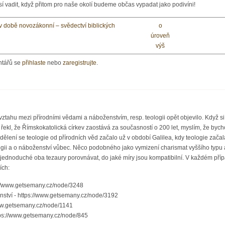
vadit, když přitom pro naše okolí budeme občas vypadat jako podivíni!
 v době novozákonní – svědectví biblických
o
úroveň
výš
ntářů se
přihlaste
nebo
zaregistrujte
.
 vztahu mezi přírodními vědami a náboženstvím, resp. teologii opět objevilo. Když 
kl, že Římskokatolická církev zaostává za současností o 200 let, myslím, že bycho
ddělení se teologie od přírodních věd začalo už v období Galilea, kdy teologie za
logii a o náboženství vůbec. Něco podobného jako vymizení charismat vyššího typu 
jednoduché oba tezaury porovnávat, do jaké míry jsou kompatibilní. V každém pří
ích:
://www.getsemany.cz/node/3248
nství - https://www.getsemany.cz/node/3192
www.getsemany.cz/node/1141
tps://www.getsemany.cz/node/845