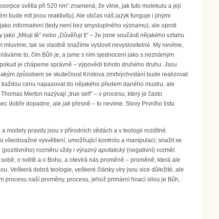
orpce světla při 520 nm“ znamená, že víme, jak tuto molekulu a její
m bude mít jinou reaktivitu). Ale občas náš jazyk funguje i jinými
 jako
informativní
(tedy není bez smysluplného významu), ale oproti
ako „Miluji tě“ nebo „Důvěřuji ti“ – že jsme součástí nějakého vztahu
m mluvíme, tak se vlastně snažíme vyslovit nevyslovitelné. My nevíme,
poznáváme to, čím Bůh je, a jsme s ním sjednoceni jako s neznámým
y – pokud je chápeme správně – výpovědi tohoto druhého druhu. Jsou
 jakým způsobem se skutečnost Kristova zmrtvýchvstání bude realizovat
 za každou cenu napasovat do nějakého předem daného mustru, ale
 Thomas Merton nazývají „true self“ – v procesu, který je často
nec dobře dopadne, ale
jak
přesně – to nevíme. Slovy Prvního listu
 a modely pravdy jsou v přírodních vědách a v teologii rozdílné.
i všeobsažné vysvětlení, umožňující kontrolu a manipulaci; snažit se
o
(pozitivního) rozměru vždy i výrazný
apofatický
(negativní) rozměr.
o sobě, o světě a o Bohu, a otevírá nás proměně – proměně, která ale
 Veškerá dobrá teologie, veškeré články víry jsou sice důležité, ale
m procesu naší proměny, procesu, jehož primární hnací silou je Bůh,