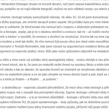
 v německém Erlangen (trvalo mi hrozně dlouho, než jsem sepsal bakalářskou prác
y, podařilo se mi najít několik fotografií, možná na nich některé osoby i po letech 
e chemie i teologii nebyla samozřejmě náhoda. Ve věku 15–16 let jsem konvertoval 
 těžko popisuje, ale zmíním alespoň jeden aspekt. Od počátku byla pro mne intelek
em si uvědomil, že křesťanská víra nemusí být v rozporu s vědeckým pohledem na sv
a biologie, zeptal, jak je to s otázkou stvoření a evoluce, tak mi – ač rodiče nech
mír a lidstvo“ a vysvětlil, že evoluce a stvoření se nevylučují. Zrovna tak na mne z
do kostela a mně tak došlo, že víra nemusí být pouze něco pro staré nebo nevzděla
 Kennyho o Tomáši Akvinském, kde jsem narazil na argument pro existenci Boha jako
 argument za naprosto platný i dnes: Bůh jako svým způsobem odpověď na metafyzick
rou mělo u mne navíc od začátku silný apologetický náboj – snahu obhájit si víru př
 hned mluvil, ale to, že jsem po maturitě nešel ihned na vysokou školu a místo toh
h otázky a tak se stávalo, že spousta hovorů se známými se nevyhnula otázkám ví
ho na maturitním plese a on se jako obvykle se mnou dlouho bavil a pak, když se ob
u a tohle je Radim – a Radim … je podivín.“
– a dodneška je – naprosto zásadní přesvědčení, že mezi vírou nebo teologií a pří
ný rozpor, má v zásadě dva principiální důvody. Zaprvé, teologie i přírodní vědy ml
ýt rozpor. Zadruhé – a to je mnohem důležitější – teologie i přírodní vědy sice obě 
kem můžeme říct, že jejich epistemologie – tedy způsoby, jak se dobíráme poznání 
anice našeho myšlení jsou dány hranicemi našeho jazyka, přičemž náš jazyk může 