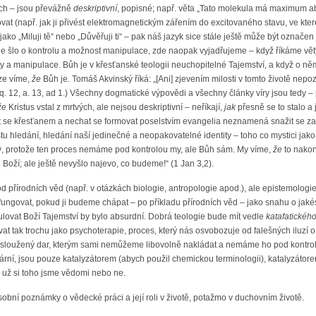
ch – jsou převážně
deskriptivní
, popisné; např. věta „Tato molekula má maximum abs
vat (např. jak ji přivést elektromagnetickým zářením do excitovaného stavu, ve které
ako „Miluji tě“ nebo „Důvěřuji ti“ – pak náš jazyk sice stále ještě může být označen
 šlo o kontrolu a možnost manipulace, zde naopak vyjadřujeme – když říkáme věty j
y a manipulace. Bůh je v křesťanské teologii neuchopitelné Tajemství, a když o ně
ze víme,
že
Bůh je. Tomáš Akvinský říká: „[Ani] zjevením milosti v tomto životě ne
 q. 12, a. 13, ad 1.) Všechny dogmatické výpovědi a všechny články víry jsou ted
že
Kristus vstal z mrtvých, ale nejsou deskriptivní – neříkají,
jak
přesně se to stalo a
stát se křesťanem a nechat se formovat poselstvím evangelia neznamená snažit se
stu hledání, hledání naší jedinečné a neopakovatelné identity – toho co mystici jako
ný, protože ten proces nemáme pod kontrolou my, ale Bůh sám. My víme,
že
to nako
 Boží; ale ještě nevyšlo najevo, co budeme!“ (1 Jan 3,2).
 přírodních věd (např. v otázkách biologie, antropologie apod.), ale epistemologie
ungovat, pokud ji budeme chápat – po příkladu přírodních věd – jako snahu o jakés
ulovat Boží Tajemství by bylo absurdní. Dobrá teologie bude mít vedle
katafatickéh
t tak trochu jako psychoterapie, proces, který nás osvobozuje od falešných iluzí 
sloužený dar, kterým sami nemůžeme libovolně nakládat a nemáme ho pod kontrolou.
rní, jsou pouze katalyzátorem (abych použil chemickou terminologii), katalyzátore
ť už si toho jsme vědomi nebo ne.
obní poznámky o vědecké práci a její roli v životě, potažmo v duchovním životě.