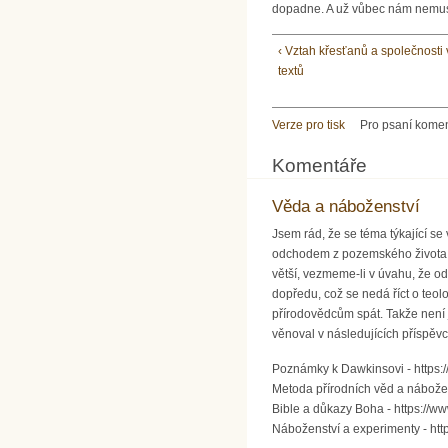
dopadne. A už vůbec nám nemusí 
‹ Vztah křesťanů a společnosti
textů
Verze pro tisk
Pro psaní kome
Komentáře
Věda a náboženství
Jsem rád, že se téma týkající se
odchodem z pozemského života ře
větší, vezmeme-li v úvahu, že o
dopředu, což se nedá říct o teo
přírodovědcům spát. Takže není 
věnoval v následujících příspěvc
Poznámky k Dawkinsovi - https
Metoda přírodních věd a nábože
Bible a důkazy Boha - https://
Náboženství a experimenty - ht