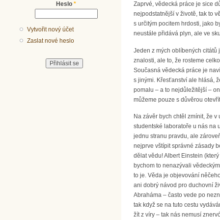
Heslo
*
Zaprvé, vědecká práce je sice dů
nejpodstatnější v životě, tak to 
s určitým pocitem hrdosti, jako b
Vytvořit nový účet
neustále přidává plyn, ale ve sk
Zaslat nové heslo
Jeden z mých oblíbených citátů j
znalosti, ale to, že rosteme celk
Současná vědecká práce je navíc
s jinými. Křesťanství ale hlásá, 
pomalu – a to nejdůležitější – on
můžeme pouze s důvěrou otevřít. 
Na závěr bych chtěl zmínit, že v
studentské laboratoře u nás na u
jednu stranu pravdu, ale zároveň 
nejprve vštípit správné zásady b
dělat vědu! Albert Einstein (kte
bychom to nenazývali vědeckým 
to je. Věda je objevování něčeho
ani dobrý návod pro duchovní živ
Abraháma – často vede po neznám
tak když se na tuto cestu vydáv
žít z víry – tak nás nemusí zner