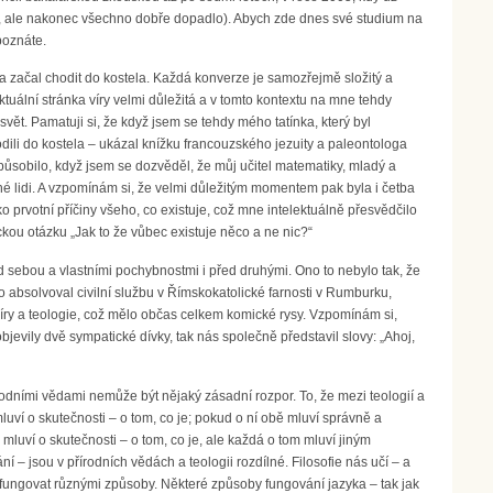
i, ale nakonec všechno dobře dopadlo). Abych zde dnes své studium na
poznáte.
a začal chodit do kostela. Každá konverze je samozřejmě složitý a
tuální stránka víry velmi důležitá a v tomto kontextu na mne tehdy
ět. Pamatuji si, že když jsem se tehdy mého tatínka, který byl
odili do kostela – ukázal knížku francouzského jezuity a paleontologa
apůsobilo, když jsem se dozvěděl, že můj učitel matematiky, mladý a
né lidi. A vzpomínám si, že velmi důležitým momentem pak byla i četba
 prvotní příčiny všeho, co existuje, což mne intelektuálně přesvědčilo
ou otázku „Jak to že vůbec existuje něco a ne nic?“
ed sebou a vlastními pochybnostmi i před druhými. Ono to nebylo tak, že
o absolvoval civilní službu v Římskokatolické farnosti v Rumburku,
ry a teologie, což mělo občas celkem komické rysy. Vzpomínám si,
jevily dvě sympatické dívky, tak nás společně představil slovy: „Ahoj,
rodními vědami nemůže být nějaký zásadní rozpor. To, že mezi teologií a
uví o skutečnosti – o tom, co je; pokud o ní obě mluví správně a
mluví o skutečnosti – o tom, co je, ale každá o tom mluví jiným
– jsou v přírodních vědách a teologii rozdílné. Filosofie nás učí – a
fungovat různými způsoby. Některé způsoby fungování jazyka – tak jak