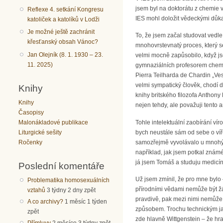
jsem byl na doktorátu z chemie
Reflexe 4. setkání Kongresu
IES mohl doložit vědeckými důkaz
katoliček a katolíků v Lodži
Je možné ještě zachránit
To, že jsem začal studovat vedl
křesťanský obsah Vánoc?
mnohovrstevnatý proces, který se
Jan Olejník (8. 1. 1930 – 23.
velmi mocně zapůsobilo, když js
11. 2025)
gymnaziálních profesorem chemie 
Pierra Teilharda de Chardin „Ves
velmi sympatický člověk, chodí 
Knihy
knihy britského filozofa Anthony
Knihy
nejen tehdy, ale považuji tento
Časopisy
Tohle intelektuální zaobírání ví
Malonákladové publikace
bych neustále sám od sebe o víře
Liturgické sešity
samozřejmě vyvolávalo u mnohýc
Ročenky
například, jak jsem potkal známé
já jsem Tomáš a studuju medicín
Poslední komentáře
Už jsem zmínil, že pro mne bylo 
Problematika homosexuálních
přírodními vědami nemůže být žád
vztahů
3 týdny 2 dny zpět
pravdivě, pak mezi nimi nemůže b
A co archivy?
1 měsíc 1 týden
způsobem. Trochu technickým jazy
zpět
zde hlavně Wittgenstein – že hr
Přímluvy
2 měsíce 3 týdny zpět