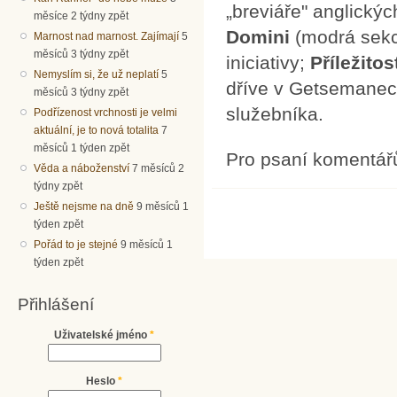
„breviáře" anglický
měsíce 2 týdny zpět
Domini
(modrá sekc
Marnost nad marnost. Zajímají
5
měsíců 3 týdny zpět
iniciativy;
Příležitos
Nemyslím si, že už neplatí
5
dříve v Getsemanech
měsíců 3 týdny zpět
služebníka.
Podřízenost vrchnosti je velmi
aktuální, je to nová totalita
7
měsíců 1 týden zpět
Pro psaní komentář
Věda a náboženství
7 měsíců 2
týdny zpět
Ještě nejsme na dně
9 měsíců 1
týden zpět
Pořád to je stejné
9 měsíců 1
týden zpět
Přihlášení
Uživatelské jméno
*
Heslo
*