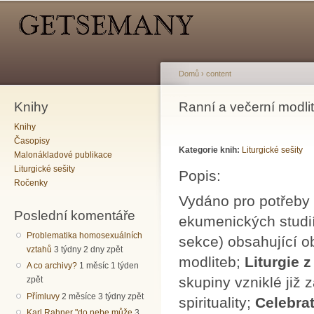
Hlavní menu
Sekundární menu
Př
hl
o
Domů
›
content
Knihy
Jste zde
Ranní a večerní modli
Knihy
Časopisy
Kategorie knih:
Liturgické sešity
Malonákladové publikace
Liturgické sešity
Popis:
Ročenky
Vydáno pro potřeby 
Poslední komentáře
ekumenických studií 
Problematika homosexuálních
sekce) obsahující 
vztahů
3 týdny 2 dny zpět
modliteb;
Liturgie z
A co archivy?
1 měsíc 1 týden
skupiny vzniklé již z
zpět
Přímluvy
2 měsíce 3 týdny zpět
spirituality;
Celebr
Karl Rahner "do nebe může
3