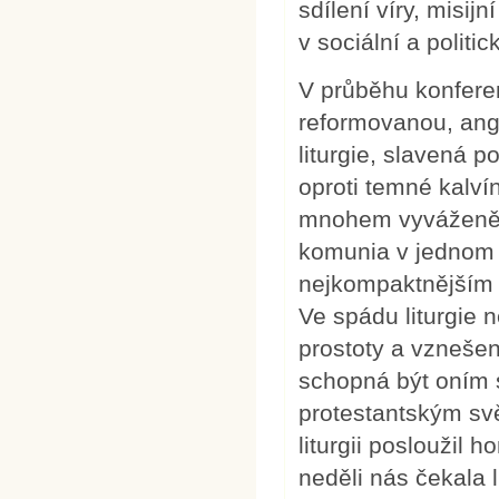
sdílení víry, misi
v sociální a politic
V průběhu konferenc
reformovanou, ang
liturgie, slavená 
oproti temné kalví
mnohem vyváženějš
komunia v jednom v
nejkompaktnějším 
Ve spádu liturgie
prostoty a vznešeno
schopná být oním 
protestantským svě
liturgii posloužil 
neděli nás čekala l