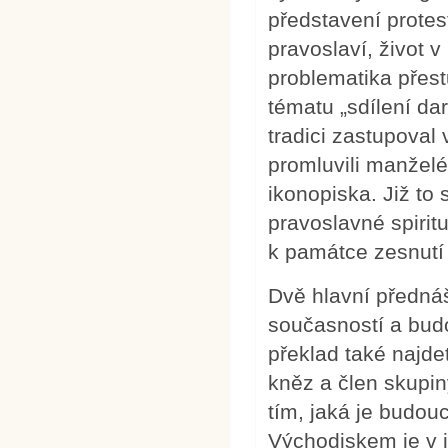
představení protest
pravoslaví, život
problematika přest
tématu „sdílení da
tradici zastupoval
promluvili manželé
ikonopiska. Již to
pravoslavné spirit
k památce zesnutí 
Dvě hlavní předná
současností a budo
překlad také najde
kněz a člen skupi
tím, jaká je budo
Východiskem je v 