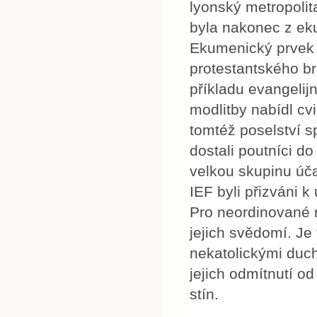
lyonský metropolit
byla nakonec z ek
Ekumenický prvek 
protestantského br
příkladu evangelij
modlitby nabídl cv
tomtéž poselství sp
dostali poutníci do
velkou skupinu úča
IEF byli přizváni 
Pro neordinované 
jejich svědomí. Je 
nekatolickými duc
jejich odmítnutí od
stín.