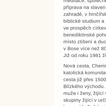
meditace, společné 
příprava na slaven
zahradě, v hrnčířsk
biblické studium a 
ve prospěch církevn
benediktinské poho
místo ztišení a du
v Bose více než 80
Již od roku 1981 ž
Nová cesta, Chemin
katolická komunit
cesta již přes 150
Blízkého východu.
muže i ženy, žijící
skupiny žijící v ur