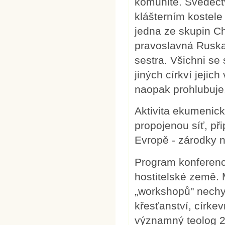
komunitě. Svědectv
klášterním kostele
jedna ze skupin Ch
pravoslavná Ruska 
sestra. Všichni se 
jiných církví jejic
naopak prohlubuje
Aktivita ekumenick
propojenou síť, p
Evropě - zárodky 
Program konferenc
hostitelské země. 
„workshopů" nechy
křesťanství, církev
významný teolog 2.