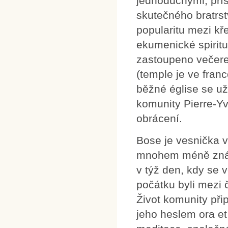
jednoduchými, pří
skutečného bratrst
popularitu mezi kř
ekumenické spiritu
zastoupeno večere
(temple je ve fran
běžné église se u
komunity Pierre-
obrácení.
Bose je vesnička v 
mnohem méně znám
v týž den, kdy se 
počátku byli mezi č
Život komunity při
jeho heslem ora et