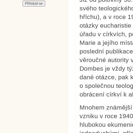
svého teologického
hříchu), a v roce 
otázky eucharistie
úřadu v církvích, 
Marie a jejího mís
poslední publikace
věroučné autority 
Dombes je vždy týž
dané otázce, pak k
o společnou teolog
obrácení církví k a
Mnohem známější 
vzniku v roce 1940
hlubokou ekumenick