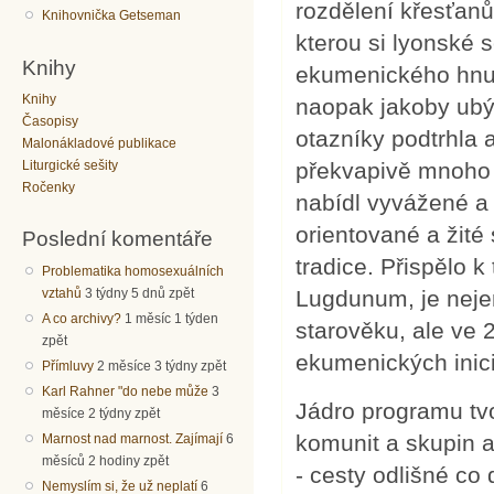
rozdělení křesťanů
Knihovnička Getseman
kterou si lyonské s
Knihy
ekumenického hnut
Knihy
naopak jakoby ubý
Časopisy
otazníky podtrhla 
Malonákladové publikace
Liturgické sešity
překvapivě mnoho d
Ročenky
nabídl vyvážené a 
orientované a žité s
Poslední komentáře
tradice. Přispělo k
Problematika homosexuálních
vztahů
3 týdny 5 dnů zpět
Lugdunum, je nejen
A co archivy?
1 měsíc 1 týden
starověku, ale ve
zpět
ekumenických inici
Přímluvy
2 měsíce 3 týdny zpět
Karl Rahner "do nebe může
3
Jádro programu tvo
měsíce 2 týdny zpět
komunit a skupin a
Marnost nad marnost. Zajímají
6
měsíců 2 hodiny zpět
- cesty odlišné co 
Nemyslím si, že už neplatí
6