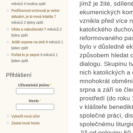
jímž je žité, sdíle
měsíců 4 hodiny zpět
Podřízenost vrchnosti je velmi
ekumenických kom
aktuální, je to nová totalita
7
vznikla před více 
měsíců 2 týdny zpět
katolického ducho
Věda a náboženství
7 měsíců 2
týdny zpět
reformovaného pas
Ještě nejsme na dně
9 měsíců 1
bylo v důsledně e
týden zpět
způsobem hledat o
Pořád to je stejné
9 měsíců 1
týden zpět
dialogu. Skupinu tv
nich katolických a
Přihlášení
mnohokrát obměnil
Uživatelské jméno
*
srpna a září se čl
prostředí (do roku
Heslo
*
v klášteře benedik
společné práci, di
Vytvořit nový účet
společnému liturgic
Zaslat nové heslo
Již od poloviny 50