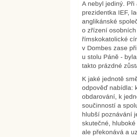
A nebyl jediný. Při
prezidentka IEF, l
anglikánské spole
o zřízení osobních
římskokatolické cí
v Dombes zase přin
u stolu Páně - byl
takto prázdné zůst
K jaké jednotě sm
odpověď nabídla: 
obdarování, k jedno
součinností a spolu
hlubší poznávání j
skutečné, hluboké 
ale překonává a u