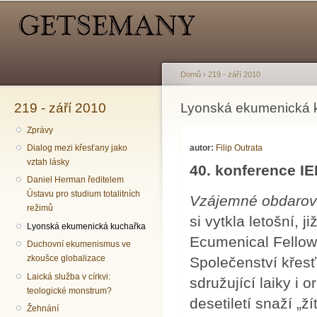
Hlavní menu
Sekundární menu
Př
hl
o
Domů
›
219 - září 2010
219 - září 2010
Jste zde
Lyonská ekumenická 
Zprávy
autor:
Filip Outrata
Dialog mezi křesťany jako
vztah lásky
40. konference IE
Daniel Herman ředitelem
Ústavu pro studium totalitních
Vzájemné obdarov
režimů
si vytkla letošní, 
Lyonská ekumenická kuchařka
Ecumenical Fellow
Duchovní ekumenismus ve
zkoušce globalizace
Společenství křesť
Laická služba v církvi:
sdružující laiky i 
teologické monstrum?
desetiletí snaží „ž
Žehnání