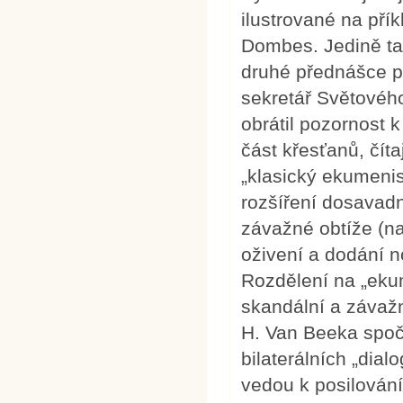
ilustrované na př
Dombes. Jedině ta
druhé přednášce p
sekretář Světovéh
obrátil pozornost 
část křesťanů, čít
„klasický ekumenism
rozšíření dosavad
závažné obtíže (na
oživení a dodání 
Rozdělení na „ekum
skandální a závažn
H. Van Beeka spoč
bilaterálních „dial
vedou k posilování