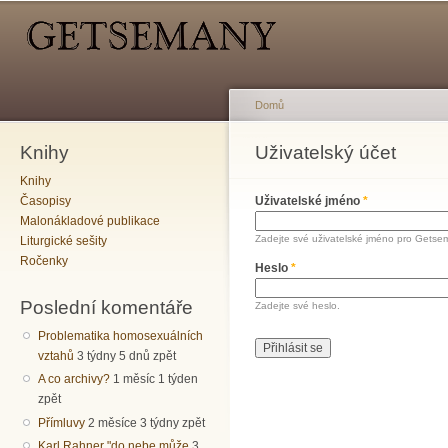
Hlavní menu
Sekundární menu
Př
hl
o
Domů
Knihy
Jste zde
Uživatelský účet
Hlavní záložky
Knihy
Časopisy
Uživatelské jméno
*
Malonákladové publikace
Zadejte své uživatelské jméno pro Getse
Liturgické sešity
Ročenky
Heslo
*
Poslední komentáře
Zadejte své heslo.
Problematika homosexuálních
vztahů
3 týdny 5 dnů zpět
A co archivy?
1 měsíc 1 týden
zpět
Přímluvy
2 měsíce 3 týdny zpět
Karl Rahner "do nebe může
3