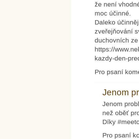
že není vhodné
moc účinné.
Daleko účinněj
zveřejňování s
duchovních ze
https://www.ne
kazdy-den-pre
Pro psaní kom
Jenom pr
Jenom probl
než oběť pro
Díky #meetoo
Pro psaní k