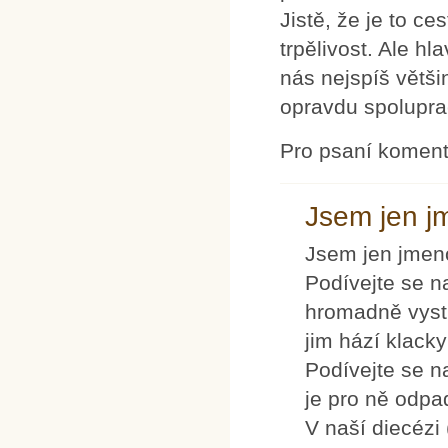
Jistě, že je to c
trpělivost. Ale hl
nás nejspíš větši
opravdu spolupra
Pro psaní komen
Jsem jen j
Jsem jen jmeno
Podívejte se n
hromadně vystup
jim hází klack
Podívejte se n
je pro ně odpad
V naší diecézi