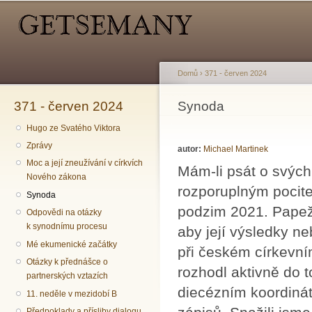
Hlavní menu
Sekundární menu
Př
hl
o
Domů
›
371 - červen 2024
371 - červen 2024
Jste zde
Synoda
Hugo ze Svatého Viktora
Zprávy
autor:
Michael Martinek
Moc a její zneužívání v církvích
Mám-li psát o svýc
Nového zákona
rozporuplným pocite
Synoda
podzim 2021. Papež n
Odpovědi na otázky
k synodnímu procesu
aby její výsledky ne
Mé ekumenické začátky
při českém církevní
Otázky k přednášce o
rozhodl aktivně do 
partnerských vztazích
diecézním koordinát
11. neděle v mezidobí B
Předpoklady a přísliby dialogu