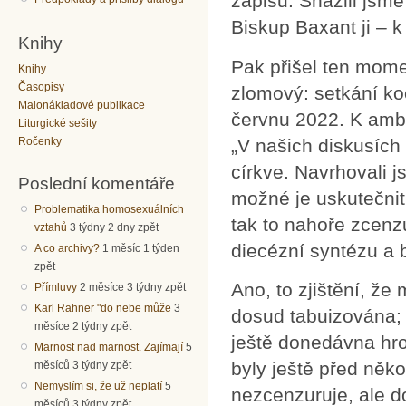
zápisů. Snažili jsme
Biskup Baxant ji – 
Knihy
Pak přišel ten mome
Knihy
Časopisy
zlomový: setkání ko
Malonákladové publikace
červnu 2022. K ambo
Liturgické sešity
„V našich diskusích 
Ročenky
církve. Navrhovali j
Poslední komentáře
možné je uskutečnit.
Problematika homosexuálních
tak to nahoře zcenzu
vztahů
3 týdny 2 dny zpět
diecézní syntézu a b
A co archivy?
1 měsíc 1 týden
zpět
Ano, to zjištění, ž
Přímluvy
2 měsíce 3 týdny zpět
Karl Rahner "do nebe může
3
dosud tabuizována; 
měsíce 2 týdny zpět
ještě donedávna hro
Marnost nad marnost. Zajímají
5
byly ještě před něko
měsíců 3 týdny zpět
Nemyslím si, že už neplatí
5
nezcenzuruje, ale do
měsíců 3 týdny zpět