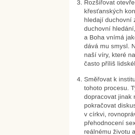
Rozšiřovat otevřen
křesťanských konf
hledají duchovní 
duchovní hledání,
a Boha vnímá jako
dává mu smysl. N
naší víry, které 
často příliš lidsk
Směřovat k insti
tohoto procesu. T
dopracovat jinak 
pokračovat disku
v církvi, rovnopr
přehodnocení sex
reálnému životu a