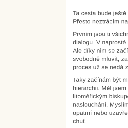
Ta cesta bude ještě 
Přesto neztrácím nad
Prvním jsou ti všich
dialogu. V naprosté 
Ale díky nim se zač
svobodně mluvit, zač
proces už se nedá za
Taky začínám být mí
hierarchii. Měl jse
litoměřickým biskup
naslouchání. Myslím,
opatrní nebo uzavře
chuť.