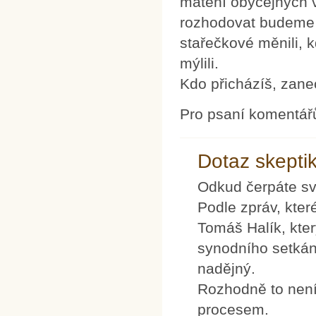
matení obyčejných vě
rozhodovat budeme j
stařečkové měnili, kd
mýlili.
Kdo přicházíš, zane
Pro psaní komentář
Dotaz skeptiko
Odkud čerpáte své
Podle zpráv, kter
Tomáš Halík, kte
synodního setkán
nadějný.
Rozhodně to není
procesem.