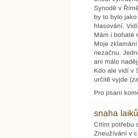
Synodě v Římě 
by to bylo jak
hlasování. Vid
Mám i bohaté 
Moje zklamání 
nezačnu. Jedn
ani málo nadě
Kdo ale vidí v 
určitě vyjde (z
Pro psaní kom
snaha laiků
Cítím potřebu s
Zneužívání v cí