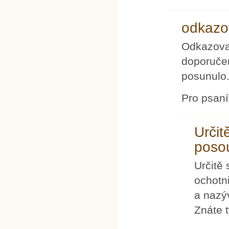
odkazo
Odkazovan
doporučen
posunulo
Pro psan
Určit
poso
Určitě
ochotni
a nazý
Znáte t