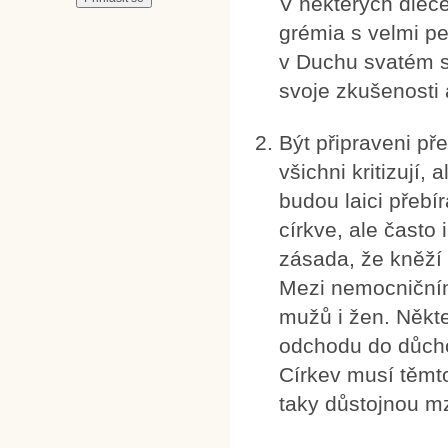
V některých diecé
grémia s velmi p
v Duchu svatém si
svoje zkušenosti a
Být připraveni př
všichni kritizují, 
budou laici přebí
církve, ale často 
zásada, že kněží p
Mezi nemocničními
mužů i žen. Někteř
odchodu do důcho
Církev musí těmto
taky důstojnou m