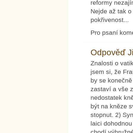
reformy nezají
Nejde až tak o 
pokřivenost...
Pro psaní kom
Odpověď Ji
Znalosti o vati
jsem si, že Fra
by se konečně 
zastaví a vše z
nedostatek kně
být na kněze s
stopnut. 2) Sy
laici dohodnou
chodí výhružné