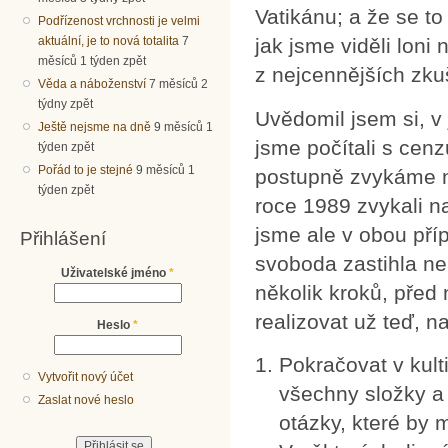
Vatikánu; a že se t
Podřízenost vrchnosti je velmi
aktuální, je to nová totalita
7
jak jsme viděli loni
měsíců 1 týden zpět
z nejcennějších zku
Věda a náboženství
7 měsíců 2
týdny zpět
Uvědomil jsem si, v 
Ještě nejsme na dně
9 měsíců 1
jsme počítali s cenz
týden zpět
Pořád to je stejné
9 měsíců 1
postupně zvykáme na
týden zpět
roce 1989 zvykali n
jsme ale v obou pří
Přihlášení
svoboda zastihla ne
Uživatelské jméno
*
několik kroků, před
realizovat už teď, n
Heslo
*
Pokračovat v kul
Vytvořit nový účet
všechny složky a 
Zaslat nové heslo
otázky, které by m