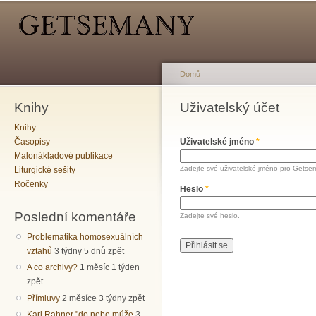
Hlavní menu
Sekundární menu
Př
hl
o
Domů
Knihy
Jste zde
Uživatelský účet
Hlavní záložky
Knihy
Časopisy
Uživatelské jméno
*
Malonákladové publikace
Zadejte své uživatelské jméno pro Getse
Liturgické sešity
Ročenky
Heslo
*
Poslední komentáře
Zadejte své heslo.
Problematika homosexuálních
vztahů
3 týdny 5 dnů zpět
A co archivy?
1 měsíc 1 týden
zpět
Přímluvy
2 měsíce 3 týdny zpět
Karl Rahner "do nebe může
3