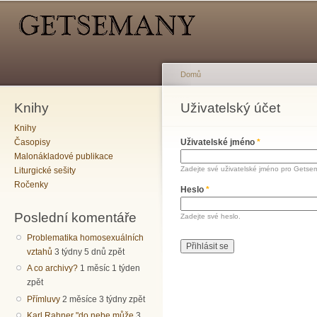
Hlavní menu
Sekundární menu
Př
hl
o
Domů
Knihy
Jste zde
Uživatelský účet
Hlavní záložky
Knihy
Časopisy
Uživatelské jméno
*
Malonákladové publikace
Zadejte své uživatelské jméno pro Getse
Liturgické sešity
Ročenky
Heslo
*
Poslední komentáře
Zadejte své heslo.
Problematika homosexuálních
vztahů
3 týdny 5 dnů zpět
A co archivy?
1 měsíc 1 týden
zpět
Přímluvy
2 měsíce 3 týdny zpět
Karl Rahner "do nebe může
3