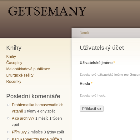
Hlavní menu
Sekundární menu
Př
hl
o
Domů
Knihy
Jste zde
Uživatelský účet
Hlavní záložky
Knihy
Časopisy
Uživatelské jméno
*
Malonákladové publikace
Zadejte své uživatelské jméno pro Getse
Liturgické sešity
Ročenky
Heslo
*
Poslední komentáře
Zadejte své heslo.
Problematika homosexuálních
vztahů
3 týdny 4 dny zpět
A co archivy?
1 měsíc 1 týden
zpět
Přímluvy
2 měsíce 3 týdny zpět
Karl Rahner "do nebe může
3