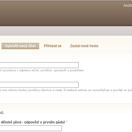
Přejít k
Archi
hlavnímu
obsahu
Vytvořit nový účet
(aktivní záložka)
Přihlásit se
Zaslat nové heslo
í povolena s výjimkou teček, pomlček, apostrofů a podtržítek.
a tuto adresu budou posílány všechny e-maily. E-mailová adresa se nezveřejňuje a použije se 
tů.
 dětské písni - odpověď v prvním pádu!
*