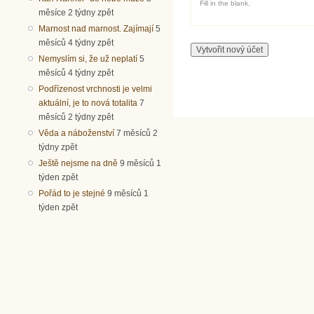
Fill in the blank.
měsíce 2 týdny zpět
Marnost nad marnost. Zajímají
5
měsíců 4 týdny zpět
Nemyslím si, že už neplatí
5
měsíců 4 týdny zpět
Podřízenost vrchnosti je velmi
aktuální, je to nová totalita
7
měsíců 2 týdny zpět
Věda a náboženství
7 měsíců 2
týdny zpět
Ještě nejsme na dně
9 měsíců 1
týden zpět
Pořád to je stejné
9 měsíců 1
týden zpět