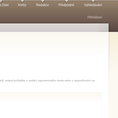
v čísel
Knihy
Redakce
Předplatné
Vyhledávání
Přihlášení
jedině, pokud požádáte o zaslání zapomenutého hesla nebo o upozorňování na