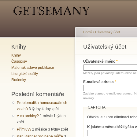
Hlavní menu
Sekundární menu
Domů
›
Uživatelský účet
Knihy
Jste zde
Uživatelský účet
Hlavní záložky
Knihy
Časopisy
Uživatelské jméno
*
Malonákladové publikace
Mezery jsou povoleny; interpunkce nen
Liturgické sešity
Ročenky
E-mailová adresa
*
Poslední komentáře
Zadejte platnou e-mailovou adresu. N
novinky.
Problematika homosexuálních
CAPTCHA
vztahů
3 týdny 4 dny zpět
A co archivy?
1 měsíc 1 týden
Otázka je tu pro eliminaci robo
zpět
K jakému městu běží lyška v
Přímluvy
2 měsíce 3 týdny zpět
Karl Rahner "do nebe může
3