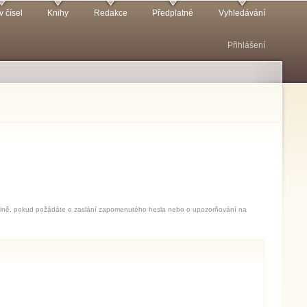
v čísel
Knihy
Redakce
Předplatné
Vyhledávání
Přihlášení
jedině, pokud požádáte o zaslání zapomenutého hesla nebo o upozorňování na