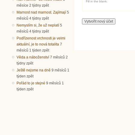
Fill in the blank.
měsíce 2 týdny zpět
Marnost nad marnost. Zajímají
5
měsíců 4 týdny zpět
Nemyslím si, že už neplatí
5
měsíců 4 týdny zpět
Podřízenost vrchnosti je velmi
aktuální, je to nová totalita
7
měsíců 1 týden zpět
Věda a náboženství
7 měsíců 2
týdny zpět
Ještě nejsme na dně
9 měsíců 1
týden zpět
Pořád to je stejné
9 měsíců 1
týden zpět