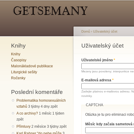
Hlavní menu
Sekundární menu
Domů
›
Uživatelský účet
Knihy
Jste zde
Uživatelský účet
Hlavní záložky
Knihy
Časopisy
Uživatelské jméno
*
Malonákladové publikace
Mezery jsou povoleny; interpunkce nen
Liturgické sešity
Ročenky
E-mailová adresa
*
Poslední komentáře
Zadejte platnou e-mailovou adresu. N
novinky.
Problematika homosexuálních
CAPTCHA
vztahů
3 týdny 4 dny zpět
A co archivy?
1 měsíc 1 týden
Otázka je tu pro eliminaci robo
zpět
Měsíc kdy začala sametová
Přímluvy
2 měsíce 3 týdny zpět
Karl Rahner "do nebe může
3