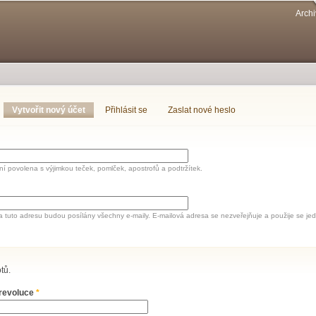
Přejít k
Archi
hlavnímu
obsahu
Vytvořit nový účet
(aktivní záložka)
Přihlásit se
Zaslat nové heslo
í povolena s výjimkou teček, pomlček, apostrofů a podtržítek.
a tuto adresu budou posílány všechny e-maily. E-mailová adresa se nezveřejňuje a použije se 
tů.
 revoluce
*