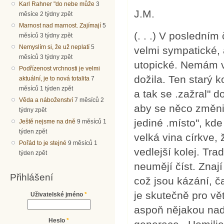
Karl Rahner "do nebe může
3
J.M.
měsíce 2 týdny zpět
Marnost nad marnost. Zajímají
5
(. . .) V posledním
měsíců 3 týdny zpět
Nemyslím si, že už neplatí
5
velmi sympatické, a
měsíců 3 týdny zpět
utopické. Nemám ve
Podřízenost vrchnosti je velmi
dožila. Ten starý k
aktuální, je to nová totalita
7
měsíců 1 týden zpět
a tak se .zažral" d
Věda a náboženství
7 měsíců 2
aby se něco změnil
týdny zpět
jediné .místo", kd
Ještě nejsme na dně
9 měsíců 1
týden zpět
velká vina církve,
Pořád to je stejné
9 měsíců 1
vedlejší kolej. Trad
týden zpět
neumějí číst. Znají
Přihlášení
což jsou kázání, č
je skutečně pro v
Uživatelské jméno
*
aspoň nějakou naděj
Heslo
*