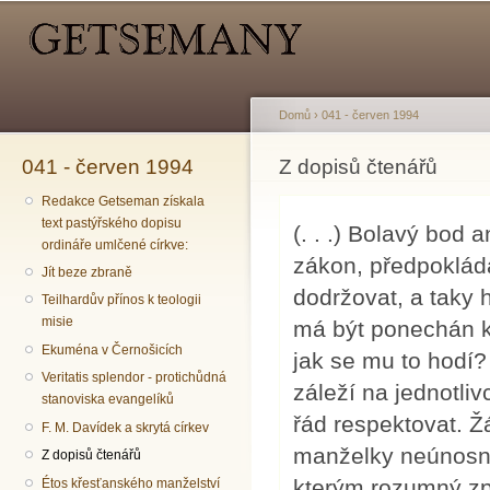
Hlavní menu
Sekundární menu
Př
hl
o
Domů
›
041 - červen 1994
041 - červen 1994
Jste zde
Z dopisů čtenářů
Redakce Getseman získala
text pastýřského dopisu
(. . .) Bolavý bod
ordináře umlčené církve:
zákon, předpoklád
Jít beze zbraně
dodržovat, a taky 
Teilhardův přínos k teologii
misie
má být ponechán k
Ekuména v Černošicích
jak se mu to hodí
Veritatis splendor - protichůdná
záleží na jednotli
stanoviska evangelíků
řád respektovat. Ž
F. M. Davídek a skrytá církev
manželky neúnosn
Z dopisů čtenářů
kterým rozumný zp
Étos křesťanského manželství