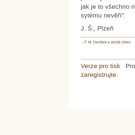
jak je to všechno 
sytému nevěří".
J. Š., Plzeň
‹ F. M. Davídek a skrytá církev
Verze pro tisk
Pr
zaregistrujte
.