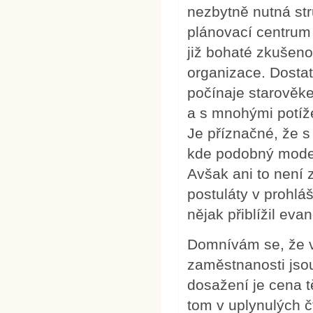
nezbytně nutná st
plánovací centrum 
již bohaté zkušeno
organizace. Dostat
počínaje starověk
a s mnohými potíž
Je příznačné, že s 
kde podobný model 
Avšak ani to není 
postuláty v prohláš
nějak přiblížil eva
Domnívám se, že v
zaměstnanosti jsou
dosažení je cena t
tom v uplynulých 