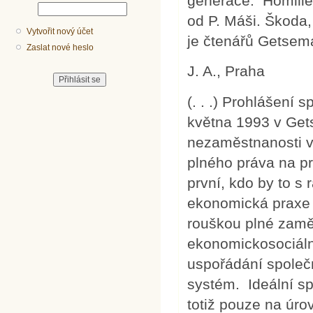
generace. Homilie 
od P. Máši. Škoda,
Vytvořit nový účet
je čtenářů Getsem
Zaslat nové heslo
J. A., Praha
(. . .) Prohlášení
května 1993 v Get
nezaměstnanosti v
plného práva na prá
první, kdo by to s 
ekonomická praxe 
rouškou plné zaměs
ekonomickosociál
uspořádání společ
systém. Ideální sp
totiž pouze na úrov