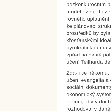
bezkonkurečním pro
model řízení. Iluz
rovného uplatnění 
že plánovací struk
prostředků by byl
křesťanskými ideál
byrokratickou maši
vpřed na cestě pol
učení Teilharda de
Zdá-li se někomu, 
učení evangelia a 
sociální dokumenty
ekonomický systém
jedinci, aby v du
rozhodoval v dané 