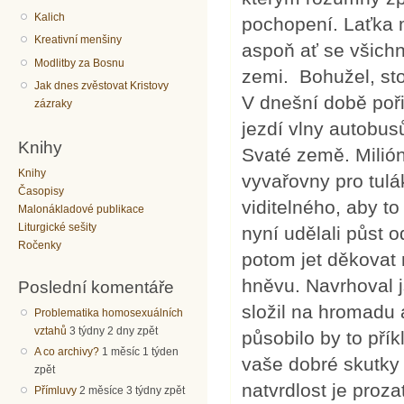
Kalich
pochopení. Laťka m
Kreativní menšiny
aspoň ať se všichni
Modlitby za Bosnu
zemi. Bohužel, stok
Jak dnes zvěstovat Kristovy
V dnešní době poři
zázraky
jezdí vlny autobus
Knihy
Svaté země. Milió
Knihy
vyvařovny pro tulá
Časopisy
viditelného, aby to
Malonákladové publikace
Liturgické sešity
nyní udělali půst 
Ročenky
potom jet děkovat 
hněvu. Navrhoval j
Poslední komentáře
složil na hromadu 
Problematika homosexuálních
vztahů
3 týdny 2 dny zpět
působilo by to přík
A co archivy?
1 měsíc 1 týden
vaše dobré skutky 
zpět
natvrdlost je proz
Přímluvy
2 měsíce 3 týdny zpět