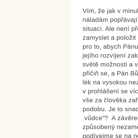
Vím, že jak v minu
náladám popřávají 
situaci. Ale není 
zamyslet a položit
pro to, abych Pánu 
jejího rozvíjení z
světě možnosti a v
přičiň se, a Pán B
lék na vysokou n
v prohlášení se ví
vše za člověka zaří
podobu. Je to snad
.vůdce"? A závěrem
způsobený nezaměst
podívejme se na ně