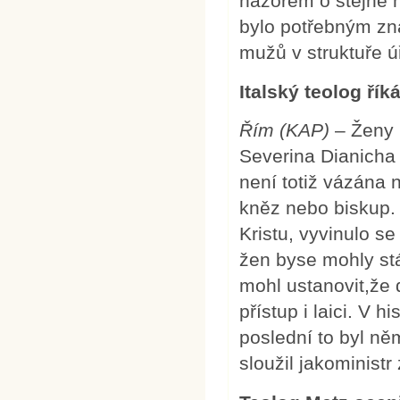
názorem o stejné 
bylo potřebným zn
mužů v struktuře ú
Italský teolog ří
Řím (KAP)
– Ženy 
Severina Dianicha 
není totiž vázána 
kněz nebo biskup.
Kristu, vyvinulo 
žen byse mohly stá
mohl ustanovit,že
přístup i laici. V 
poslední to byl ně
sloužil jakoministr