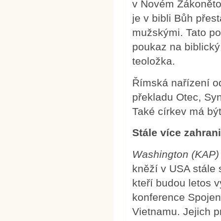
v Novém Zákonět
je v bibli Bůh pře
mužskými. Tato po
poukaz na biblický
teoložka.
Římská nařízení o
překladu Otec, Syn
Také církev má být
Stále více zahran
Washington (KAP)
kněží v USA stále 
kteří budou letos v
konference Spojený
Vietnamu. Jejich p