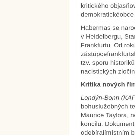
kritického objasňo
demokratickéobce 
Habermas se narod
v Heidelbergu, St
Frankfurtu. Od rok
zástupcefrankfurt
tzv. sporu historik
nacistických zločin
Kritika nových ří
Londýn-Bonn (KAP
bohuslužebných te
Maurice Taylora, 
koncilu. Dokumenty
odebírajímístním 