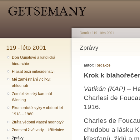
Hlavní menu
Sekundární menu
Př
hl
o
Domů
›
119 - léto 2001
119 - léto 2001
Jste zde
Zprávy
Don Quijotové a katolická
hierarchie
autor:
Redakce
Hlásat boží milosrdenství
Krok k blahořeče
Mé zaměstnání v církvi:
ohlédnutí
Vatikán (KAP)
– He
Zemřel skotský kardinál
Charlesi de Fouca
Winning
1916.
Ekumenické styky v období let
1918 – 1960
Charles de Foucaul
Ztráta vědomí vlastní hodnoty?
chudobu a lásku Kr
Znamení živé vody – křtitelnice
křesťanů, židů a m
Zprávy