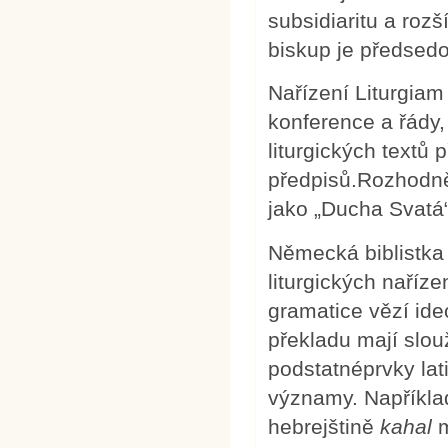
subsidiaritu a roz
biskup je předsedo
Nařízení Liturgia
konference a řády, 
liturgických textů 
předpisů.Rozhodně
jako „Ducha Svatá
Německá biblistka
liturgických naří
gramatice vězí ideo
překladu mají slou
podstatnéprvky lat
významy. Například
hebrejštině
kahal