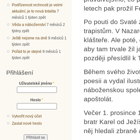
Podřízenost vrchnosti je velmi
letech pak prožil 
aktuální, je to nová totalita
7
měsíců 1 týden zpět
Po pouti do Svaté 
Věda a náboženství
7 měsíců 2
trapistům. V Nazare
týdny zpět
Ještě nejsme na dně
9 měsíců 1
klášteře. Ale poté,
týden zpět
aby tam trvale žil 
Pořád to je stejné
9 měsíců 1
později přesídlil 
týden zpět
Během svého života
Přihlášení
poesii a vydal ilus
Uživatelské jméno
*
náboženskou společ
apoštolát.
Heslo
*
Večer 1. prosince
Vytvořit nový účet
bratr Karel od Jež
Zaslat nové heslo
něj hledali zbraně 