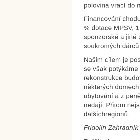
polovina vrací do
Financování chodu
% dotace MPSV, 10
sponzorské a jiné
soukromých dárců,
Našim cílem je pos
se však potýkáme 
rekonstrukce budov
některých domech n
ubytování a z peně
nedají. Přitom nej
dalšíchregionů.
Fridolín Zahradník