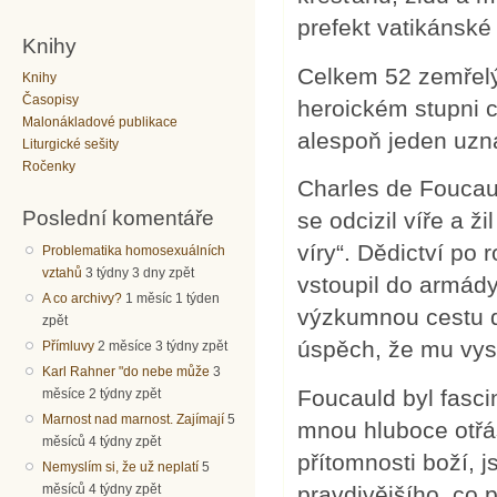
prefekt vatikánské
Knihy
Celkem 52 zemřelý
Knihy
Časopisy
heroickém stupni c
Malonákladové publikace
alespoň jeden uzn
Liturgické sešity
Ročenky
Charles de Foucaul
Poslední komentáře
se odcizil víře a ži
víry“. Dědictví po
Problematika homosexuálních
vztahů
3 týdny 3 dny zpět
vstoupil do armády
A co archivy?
1 měsíc 1 týden
výzkumnou cestu 
zpět
úspěch, že mu vysl
Přímluvy
2 měsíce 3 týdny zpět
Karl Rahner "do nebe může
3
Foucauld byl fasc
měsíce 2 týdny zpět
Marnost nad marnost. Zajímají
5
mnou hluboce otřásl
měsíců 4 týdny zpět
přítomnosti boží, j
Nemyslím si, že už neplatí
5
měsíců 4 týdny zpět
pravdivějšího, co 