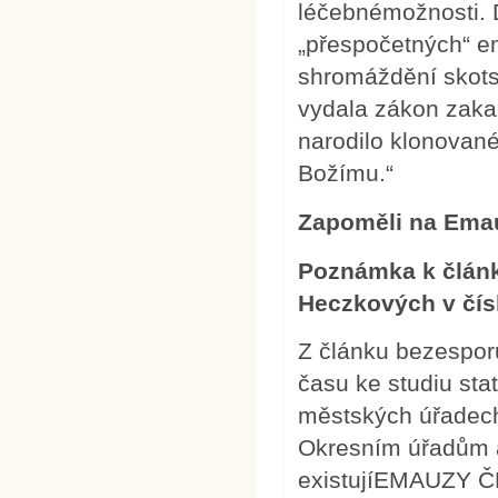
léčebnémožnosti. De
„přespočetných“ 
shromáždění skotsk
vydala zákon zakaz
narodilo klonované
Božímu.“
Zapoměli na Em
Poznámka k člán
Heczkových v čísl
Z článku bezesporu
času ke studiu sta
městských úřadech
Okresním úřadům a 
existujíEMAUZY Č