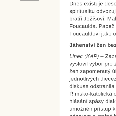
Dnes existuje des
spiritualitu odvoz
bratři Ježíšovi, M
Foucaulda. Papež P
Foucauldovi jako o 
Jáhenství žen be
Linec (KAP)
– Zaza
vyslovil výbor pro 
žen zapomenutý úř
jednotlivých diec
diskuse odstranila
Římsko-katolická 
hlásání spásy diak
umožněn přístup k 