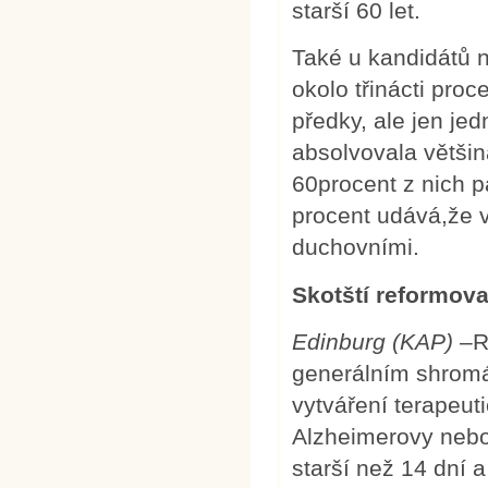
starší 60 let.
Také u kandidátů 
okolo třinácti pro
předky, ale jen je
absolvovala většin
60procent z nich p
procent udává,že 
duchovními.
Skotští reformova
Edinburg (KAP)
–R
generálním shromá
vytváření terapeut
Alzheimerovy nebo
starší než 14 dní 