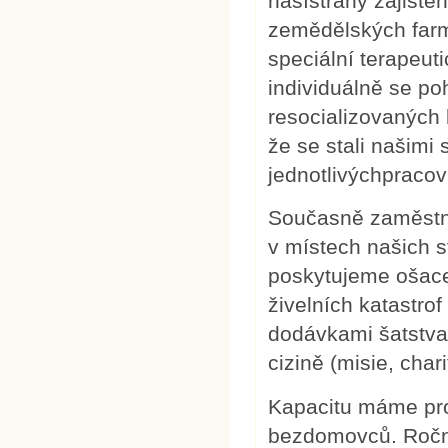
našístrany zajiště
zemědělských farm
speciální terapeu
individuálně se po
resocializovaných k
že se stali našimi
jednotlivýchpracov
Současně zaměstná
v místech našich s
poskytujeme ošacen
živelních katastro
dodávkami šatstva
cizině (misie, cha
Kapacitu máme pro
bezdomovců. Ročně