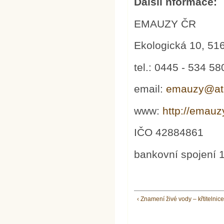
Dalšíi nformace:
EMAUZY ČR
Ekologická 10, 51
tel.: 0445 - 534 5
email:
emauzy@atl
www:
http://emauz
IČO 42884861
bankovní spojení
‹ Znamení živé vody – křtitelnic