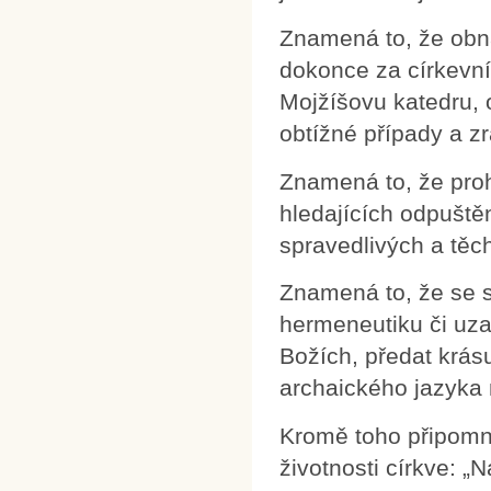
Znamená to, že obna
dokonce za církevn
Mojžíšovu katedru,
obtížné případy a z
Znamená to, že proh
hledajících odpuštěn
spravedlivých a těch
Znamená to, že se sn
hermeneutiku či uzav
Božích, předat krás
archaického jazyka 
Kromě toho připomně
životnosti církve: 