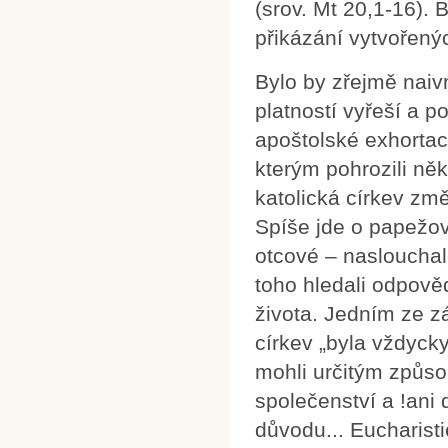
(srov. Mt 20,1-16).
přikázání vytvořenýc
Bylo by zřejmě naivn
platností vyřeší a 
apoštolské exhortaci
kterým pohrozili něk
katolická církev zm
Spíše jde o papežov
otcové – nasloucha
toho hledali odpově
života. Jedním ze z
církev „byla vždyc
mohli určitým způso
společenství a !ani
důvodu... Eucharisti