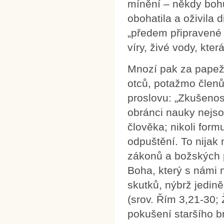
mínění – někdy bohu
obohatila a oživila 
„předem připravené 
víry, živé vody, kter
Mnozí pak za papežo
otců, potažmo členů
proslovu: „Zkušenos
obránci nauky nejsou 
člověka; nikoli for
odpuštění. To nijak
zákonů a božských p
Boha, který s námi 
skutků, nýbrž jedin
(srov. Řím 3,21-30;
pokušení staršího br