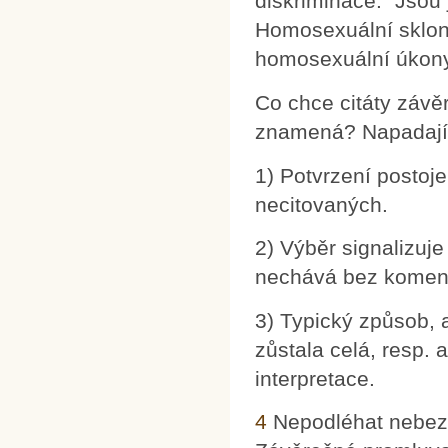
diskriminace." Jsou 
Homosexuální sklon
homosexuální úkony j
Co chce citáty závě
znamená? Napadají 
1) Potvrzení postoj
necitovaných.
2) Výběr signalizuje
nechává bez koment
3) Typický způsob, a
zůstala celá, resp. 
interpretace.
4
Nepodléhat nebezp