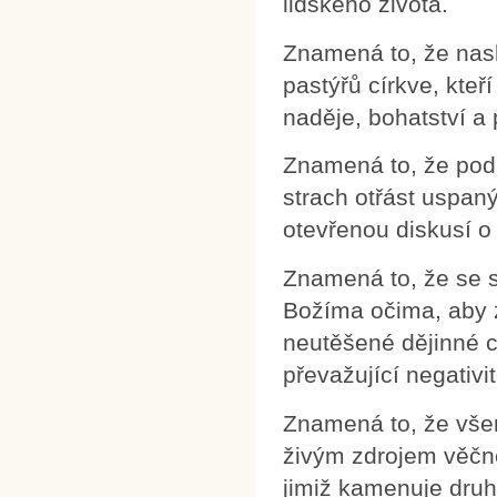
lidského života.
Znamená to, že nas
pastýřů církve, kteř
naděje, bohatství a 
Znamená to, že poda
strach otřást uspan
otevřenou diskusí o 
Znamená to, že se sn
Božíma očima, aby za
neutěšené dějinné ch
převažující negativit
Znamená to, že vše
živým zdrojem věčné 
jimiž kamenuje druh