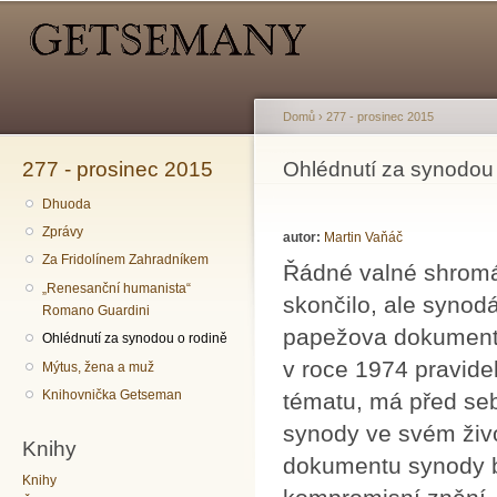
Hlavní menu
Sekundární menu
Př
hl
o
Domů
›
277 - prosinec 2015
277 - prosinec 2015
Jste zde
Ohlédnutí za synodou 
Dhuoda
Zprávy
autor:
Martin Vaňáč
Za Fridolínem Zahradníkem
Řádné valné shromáž
„Renesanční humanista“
skončilo, ale synod
Romano Guardini
papežova dokumentu,
Ohlédnutí za synodou o rodině
v roce 1974 pravide
Mýtus, žena a muž
Knihovnička Getseman
tématu, má před sebo
synody ve svém živ
Knihy
dokumentu synody by
Knihy