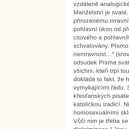
vzdáleně analogick
Manželství je svaté
přirozenému mravní
pohlavní úkon od p
citového a pohlavn
schvalovány. Písmo
nemravnost…" (srov.
odsudek Písma svat
všichni, kteří trpí 
dokládá to fakt, že
vymykajícími řádu. 
křesťanských pisate
katolickou tradicí.
homosexuálními sklo
Vůči nim je třeba s