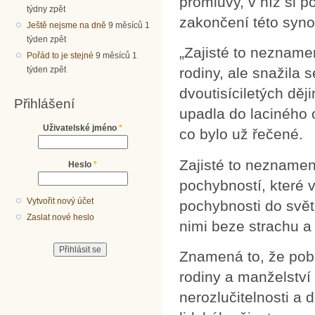
promluvy, v níž si 
týdny zpět
zakončení této syno
Ještě nejsme na dně
9 měsíců 1
týden zpět
„Zajisté to nezname
Pořád to je stejné
9 měsíců 1
rodiny, ale snažila 
týden zpět
dvoutisíciletých ději
Přihlášení
upadla do laciného 
Uživatelské jméno
*
co bylo už řečené.
Zajisté to neznamen
Heslo
*
pochybností, které v
Vytvořit nový účet
pochybnosti do svět
Zaslat nové heslo
nimi beze strachu a 
Znamená to, že pobíd
rodiny a manželství
nerozlučitelnosti a 