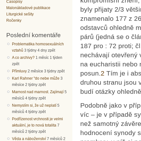
kompromisní znění,
Časopisy
Malonákladové publikace
byly přijaty 2/3 vě
Liturgické sešity
znamenalo 177 z 265
Ročenky
odstavců ohledně m
Poslední komentáře
párů (jedná se o člán
Problematika homosexuálních
187 pro : 72 proti; čl
vztahů
3 týdny 4 dny zpět
nechávají otevřený 
A co archivy?
1 měsíc 1 týden
na eucharistii nebo
zpět
Přímluvy
2 měsíce 3 týdny zpět
posun.
2
Tím je i ab
Karl Rahner "do nebe může
3
druhou stranu jsou v
měsíce 2 týdny zpět
budí otázky ohledně
Marnost nad marnost. Zajímají
5
měsíců 4 týdny zpět
Podobně jako v příp
Nemyslím si, že už neplatí
5
měsíců 4 týdny zpět
víc – je v případě s
Podřízenost vrchnosti je velmi
než samotný závěreč
aktuální, je to nová totalita
7
hodnocení synody 
měsíců 2 týdny zpět
Věda a náboženství
7 měsíců 2