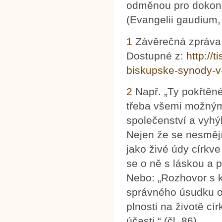
odměnou pro dokona
(Evangelii gaudium, 
1
Závěrečná zpráva 
Dostupné z:
http://
biskupske-synody-v-
2
Např. „Ty pokřtěné,
třeba všemi možným
společenství a vyhýb
Nejen že se nesmějí 
jako živé údy církve
se o ně s láskou a p
Nebo: „Rozhovor s k
správného úsudku o 
plnosti na životě cí
účasti.“ (čl. 86)