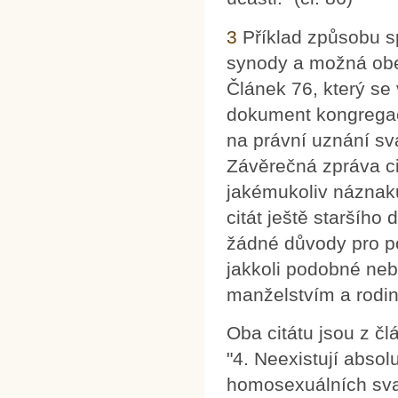
3
Příklad způsobu sp
synody a možná obec
Článek 76, který se 
dokument kongregac
na právní uznání s
Závěrečná zpráva cit
jakémukoliv náznaku
citát ještě staršího
žádné důvody pro p
jakkoli podobné ne
manželstvím a rodin
Oba citátu jsou z č
"4. Neexistují abso
homosexuálních sva