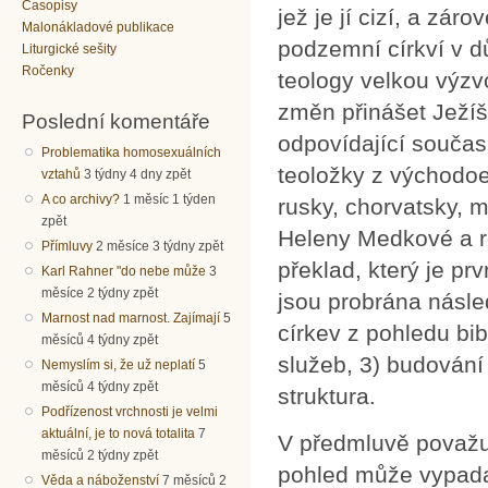
Časopisy
jež je jí cizí, a zár
Malonákladové publikace
podzemní církví v d
Liturgické sešity
Ročenky
teology velkou výzv
změn přinášet Ježíš
Poslední komentáře
odpovídající současn
Problematika homosexuálních
teoložky z východoe
vztahů
3 týdny 4 dny zpět
A co archivy?
1 měsíc 1 týden
rusky, chorvatsky, 
zpět
Heleny Medkové a r
Přímluvy
2 měsíce 3 týdny zpět
překlad, který je pr
Karl Rahner "do nebe může
3
měsíce 2 týdny zpět
jsou probrána násled
Marnost nad marnost. Zajímají
5
církev z pohledu bib
měsíců 4 týdny zpět
služeb, 3) budování
Nemyslím si, že už neplatí
5
měsíců 4 týdny zpět
struktura.
Podřízenost vrchnosti je velmi
aktuální, je to nová totalita
7
V předmluvě považují
měsíců 2 týdny zpět
pohled může vypadat
Věda a náboženství
7 měsíců 2