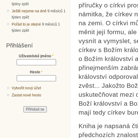
příručky o církvi pr
týdny zpět
Ještě nejsme na dně
9 měsíců 1
námitka, že církev n
týden zpět
na zemi. O církvi m
Pořád to je stejné
9 měsíců 1
měnit její formu, al
týden zpět
vysnít a vymyslet, 
Přihlášení
církev s Božím král
Uživatelské jméno
*
o Božím království 
přinejmenším zabrán
Heslo
*
království odporova
zvěst... Jakožto Bož
Vytvořit nový účet
uskutečňovat mezi o
Zaslat nové heslo
Boží království a Bo
mají tedy církev bur
Kniha je napsaná č
předchozích znalostí