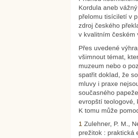
Kordula aneb vážný 
přelomu tisíciletí v
zdroj českého překla
v kvalitním českém 
Přes uvedené výhrad
všimnout témat, kter
muzeum nebo o poziti
spatřit doklad, že s
mluvy i praxe nejso
současného papeže.
evropští teologové,
K tomu může pomoci 
1
Zulehner, P. M., N
prežitok : praktická 