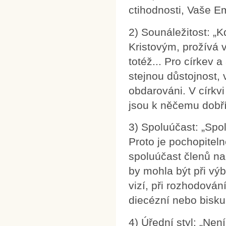
ctihodnosti, Vaše Em
2) Sounáležitost: „Kd
Kristovým, prožívá v
totéž... Pro církev 
stejnou důstojnost, v
obdarováni. V církv
jsou k něčemu dobří..
3) Spoluúčast: „Spo
Proto je pochopiteln
spoluúčast členů na 
by mohla být při vý
vizí, při rozhodován
diecézní nebo bisku
4) Úřední styl: „Nen