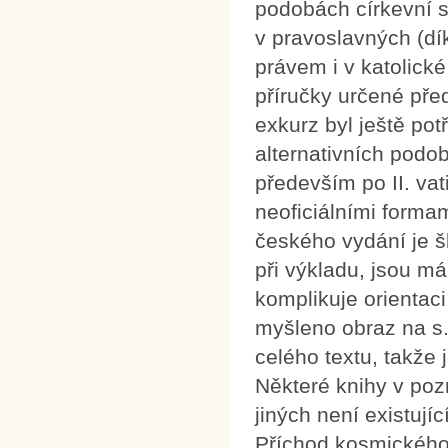
podobách církevní st
v pravoslavných (dí
právem i v katolické
příručky určené pře
exkurz byl ještě pot
alternativních podob 
především po II. va
neoficiálními forma
českého vydání je š
při výkladu, jsou má
komplikuje orientac
myšleno obraz na s
celého textu, takže 
Některé knihy v po
jiných není existuj
Příchod kosmického 