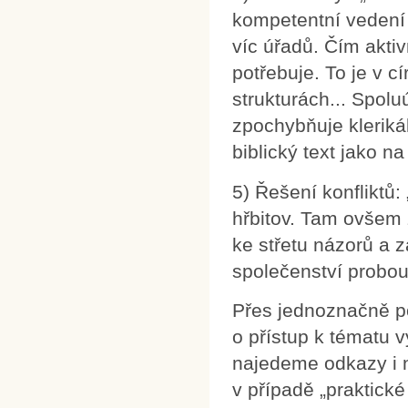
kompetentní vedení 
víc úřadů. Čím aktiv
potřebuje. To je v c
strukturách... Spol
zpochybňuje kleriká
biblický text jako na
5) Řešení konfliktů:
hřbitov. Tam ovšem 
ke střetu názorů a 
společenství probouz
Přes jednoznačně poz
o přístup k tématu v
najedeme odkazy i n
v případě „praktick