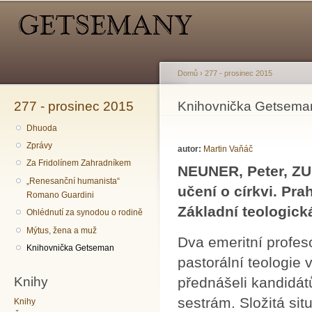
Hlavní menu
Sekundární menu
Př
hl
o
Domů
›
277 - prosinec 2015
277 - prosinec 2015
Jste zde
Knihovnička Getsema
Dhuoda
Zprávy
autor:
Martin Vaňáč
Za Fridolínem Zahradníkem
NEUNER, Peter, ZUL
„Renesanční humanista“
učení o církvi. Pra
Romano Guardini
Základní teologick
Ohlédnutí za synodou o rodině
Mýtus, žena a muž
Dva emeritní profes
Knihovnička Getseman
pastorální teologie v
Knihy
přednášeli kandidát
sestrám. Složitá sit
Knihy