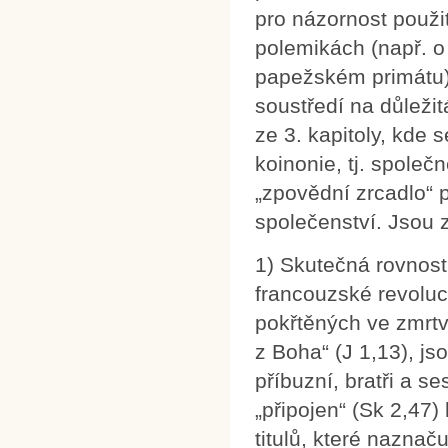
pro názornost použi
polemikách (např. o 
papežském primátu),
soustředí na důleži
ze 3. kapitoly, kde 
koinonie, tj. společ
„zpovědní zrcadlo“ 
společenství. Jsou 
1) Skutečná rovnost
francouzské revolu
pokřtěných ve zmrtvý
z Boha“ (J 1,13), js
příbuzní, bratři a se
„připojen“ (Sk 2,47)
titulů, které naznač