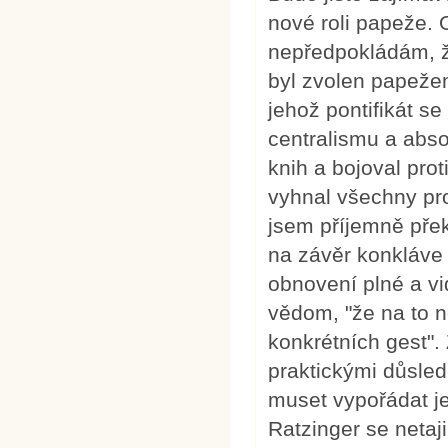
nové roli papeže. 
nepředpokládám, že
byl zvolen papežem
jehož pontifikát se
centralismu a abs
knih a bojoval pro
vyhnal všechny pro
jsem příjemně pře
na závěr konkláve 
obnovení plné a vi
vědom, "že na to ne
konkrétních gest".
praktickými důsle
muset vypořádat jej
Ratzinger se netaj