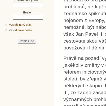
Uživatelské jméno
*
problémů, ne-li př
zednářské spiknutí
Heslo
*
nejenom z Evropy, 
Vytvořit nový účet
nemožné, být nábo
Zaslat nové heslo
však Jan Pavel II
cestovatelskou váš
považovali lidé na
Právě na pozadí v
jakékoliv změny v 
reforem iniciovaný
století, by zřejmě
některých skupin. 
II., že žádné zásad
významných prohlá