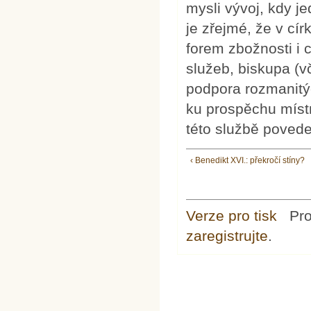
mysli vývoj, kdy j
je zřejmé, že v cír
forem zbožnosti i c
služeb, biskupa (v
podpora rozmanitý
ku prospěchu místn
této službě povede
‹ Benedikt XVI.: překročí stíny?
Verze pro tisk
Pr
zaregistrujte
.