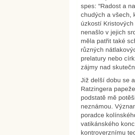
spes: "Radost a na
chudých a všech, kt
úzkostí Kristových
nenašlo v jejich s
měla patřit také sc
různých nátlakovýc
prelatury nebo cír
zájmy nad skutečn
Již delší dobu se 
Ratzingera papeže
podstatě mě potěš
neznámou. Významn
poradce kolínského 
vatikánského konci
kontroverznímu teo