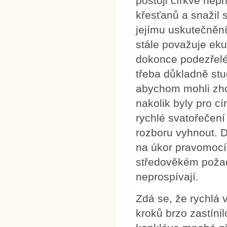
postoji církve nep
křesťanů a snažil 
jejímu uskutečnění
stále považuje e
dokonce podezřelé
třeba důkladně stud
abychom mohli zhod
nakolik byly pro 
rychlé svatořečení
rozboru vyhnout. D
na úkor pravomocí 
středověkém požad
neprospívají.
Zdá se, že rychlá
kroků brzo zastíni