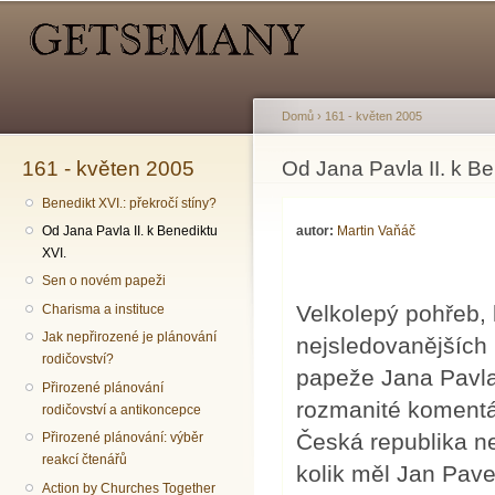
Hlavní menu
Sekundární menu
Př
hl
o
Domů
›
161 - květen 2005
161 - květen 2005
Jste zde
Od Jana Pavla II. k Be
Benedikt XVI.: překročí stíny?
autor:
Martin Vaňáč
Od Jana Pavla II. k Benediktu
XVI.
Sen o novém papeži
Velkolepý pohřeb, 
Charisma a instituce
Jak nepřirozené je plánování
nejsledovanějších u
rodičovství?
papeže Jana Pavla 
Přirozené plánování
rozmanité komentá
rodičovství a antikoncepce
Česká republika ne
Přirozené plánování: výběr
reakcí čtenářů
kolik měl Jan Pavel
Action by Churches Together