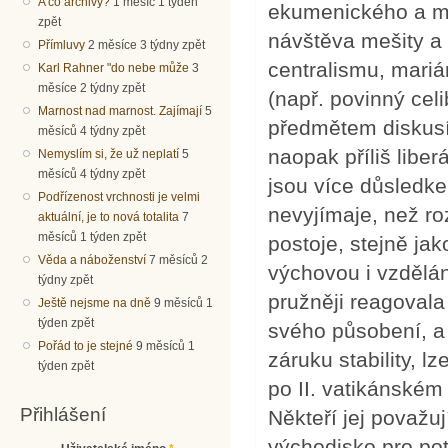
A co archivy?
1 měsíc 1 týden
ekumenického a me
zpět
návštěva mešity a
Přímluvy
2 měsíce 3 týdny zpět
centralismu, mari
Karl Rahner "do nebe může
3
měsíce 2 týdny zpět
(např. povinný cel
Marnost nad marnost. Zajímají
5
předmětem diskusí.
měsíců 4 týdny zpět
naopak příliš libe
Nemyslím si, že už neplatí
5
měsíců 4 týdny zpět
jsou více důsledkem
Podřízenost vrchnosti je velmi
nevyjímaje, než r
aktuální, je to nová totalita
7
měsíců 1 týden zpět
postoje, stejně ja
Věda a náboženství
7 měsíců 2
výchovou i vzdělán
týdny zpět
pružněji reagovala
Ještě nejsme na dně
9 měsíců 1
týden zpět
svého působení, a 
Pořád to je stejné
9 měsíců 1
záruku stability, l
týden zpět
po II. vatikánském 
Přihlášení
Někteří jej považu
východisko pro pot