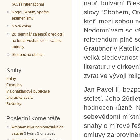
např. bulvární Bles
(ACT) International
slovy "Sbohem, Otč
Roger Schutz, apoštol
ekumenismu
kteří mezi sebou n
Nové knihy
Nedomnívám se vša
20. seminář zájemců o teologii
referendum plně sc
na téma Eucharistie – svátost
jednoty
Graubner v Katolic
Sloupec na obálce
velká sledovanost
literaturu v círke
Knihy
zvrat ve vývoji reli
Knihy
Časopisy
Jan Pavel II. bez
Malonákladové publikace
století. Jeho 26tile
Liturgické sešity
Ročenky
hodnocen různě. N
sebevědomí místníc
Poslední komentáře
snahy o mírové řeše
Problematika homosexuálních
omluvy za provinění
vztahů
3 týdny 3 dny zpět