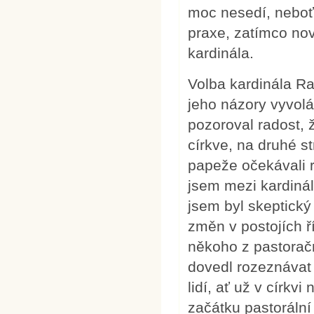
moc nesedí, neboť
praxe, zatímco no
kardinála.
Volba kardinála Ra
jeho názory vyvolá
pozoroval radost, 
církve, na druhé s
papeže očekávali 
jsem mezi kardiná
jsem byl skeptick
změn v postojích 
někoho z pastorač
dovedl rozeznávat
lidí, ať už v círk
začátku pastorální