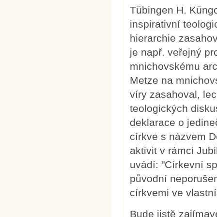
Tübingen H. Küngov
inspirativní teolog
hierarchie zasahov
je např. veřejný pr
mnichovskému arcibi
Metze na mnichovs
víry zasahoval, le
teologických disku
deklarace o jedineč
církve s názvem Do
aktivit v rámci Jub
uvádí: "Církevní s
původní neporušen
církvemi ve vlastní
Bude jistě zajímavé