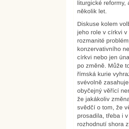
liturgické reformy, 
několik let.
Diskuse kolem vo
jeho role v církvi
rozmanité problémy
konzervativního ne
církvi nebo jen ún
po změně. Může to 
římská kurie vyhra
svévolně zasahuje 
obyčejný věřící ne
že jakákoliv změna
svědčí o tom, že v
prosadila, třeba i 
rozhodnutí shora z