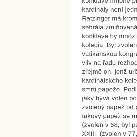
konkláve mnohé př
kardinály není jed
Ratzinger má kromě
sehrála zmiňovaná
konkláve by mnozí
kolegia. Byl zvolen
vatikánskou kongre
vliv na řadu rozhod
zřejmě on, jenž u
kardinálského kole
smrti papeže. Podl
jaký bývá volen po 
zvolený papež od p
takový papež se mů
(zvolen v 68, byl p
XXIII. (zvolen v 77,