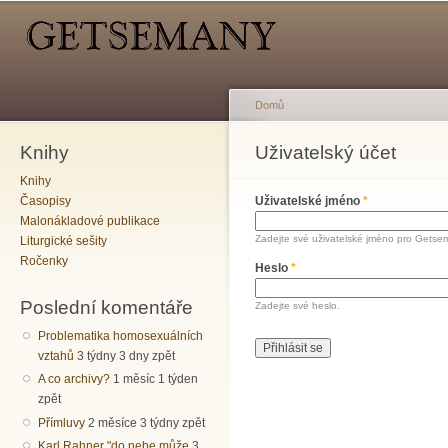
Hlavní menu
Sekundární menu
Př
hl
o
Domů
Knihy
Jste zde
Uživatelský účet
Hlavní záložky
Knihy
Časopisy
Uživatelské jméno
*
Malonákladové publikace
Zadejte své uživatelské jméno pro Getse
Liturgické sešity
Ročenky
Heslo
*
Poslední komentáře
Zadejte své heslo.
Problematika homosexuálních
vztahů
3 týdny 3 dny zpět
A co archivy?
1 měsíc 1 týden
zpět
Přímluvy
2 měsíce 3 týdny zpět
Karl Rahner "do nebe může
3