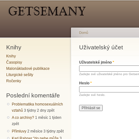
Hlavní menu
Sekundární menu
Př
hl
o
Domů
Knihy
Jste zde
Uživatelský účet
Hlavní záložky
Knihy
Časopisy
Uživatelské jméno
*
Malonákladové publikace
Zadejte své uživatelské jméno pro Getse
Liturgické sešity
Ročenky
Heslo
*
Poslední komentáře
Zadejte své heslo.
Problematika homosexuálních
vztahů
3 týdny 2 dny zpět
A co archivy?
1 měsíc 1 týden
zpět
Přímluvy
2 měsíce 3 týdny zpět
Karl Rahner "do nebe může
3