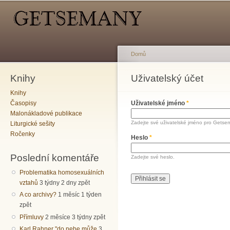
Hlavní menu
Sekundární menu
Př
hl
o
Domů
Knihy
Jste zde
Uživatelský účet
Hlavní záložky
Knihy
Časopisy
Uživatelské jméno
*
Malonákladové publikace
Zadejte své uživatelské jméno pro Getse
Liturgické sešity
Ročenky
Heslo
*
Poslední komentáře
Zadejte své heslo.
Problematika homosexuálních
vztahů
3 týdny 2 dny zpět
A co archivy?
1 měsíc 1 týden
zpět
Přímluvy
2 měsíce 3 týdny zpět
Karl Rahner "do nebe může
3