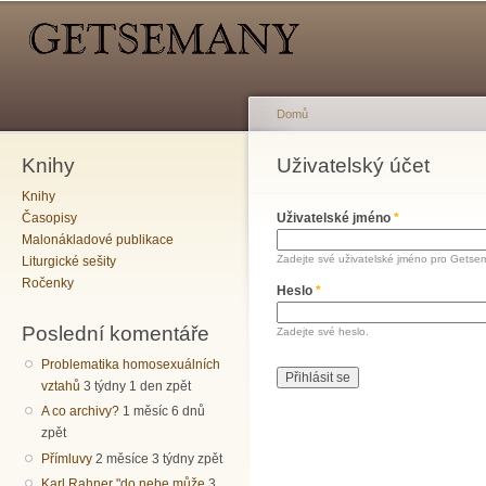
Hlavní menu
Sekundární menu
Př
hl
o
Domů
Knihy
Jste zde
Uživatelský účet
Hlavní záložky
Knihy
Časopisy
Uživatelské jméno
*
Malonákladové publikace
Zadejte své uživatelské jméno pro Getse
Liturgické sešity
Ročenky
Heslo
*
Poslední komentáře
Zadejte své heslo.
Problematika homosexuálních
vztahů
3 týdny 1 den zpět
A co archivy?
1 měsíc 6 dnů
zpět
Přímluvy
2 měsíce 3 týdny zpět
Karl Rahner "do nebe může
3