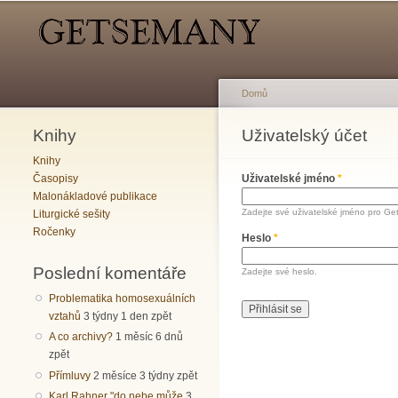
Hlavní menu
Sekundární menu
Domů
Knihy
Jste zde
Uživatelský účet
Hlavní záložky
Knihy
Časopisy
Uživatelské jméno
*
Malonákladové publikace
Zadejte své uživatelské jméno pro Ge
Liturgické sešity
Ročenky
Heslo
*
Poslední komentáře
Zadejte své heslo.
Problematika homosexuálních
vztahů
3 týdny 1 den zpět
A co archivy?
1 měsíc 6 dnů
zpět
Přímluvy
2 měsíce 3 týdny zpět
Karl Rahner "do nebe může
3