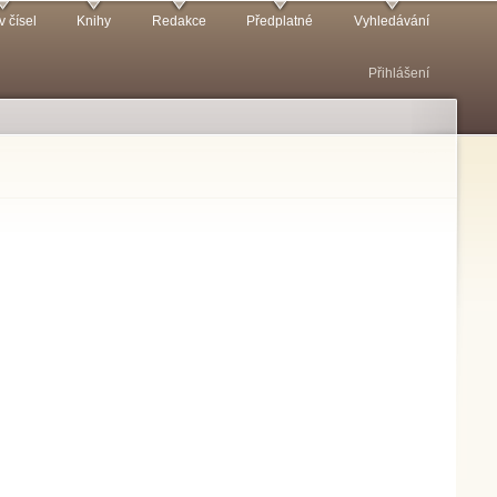
v čísel
Knihy
Redakce
Předplatné
Vyhledávání
Přihlášení