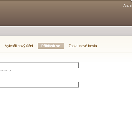
Přejít k
Archi
hlavnímu
obsahu
Vytvořit nový účet
Přihlásit se
(aktivní záložka)
Zaslat nové heslo
tsemany.