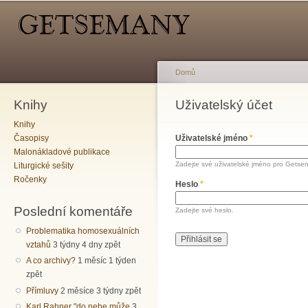
Hlavní menu
Sekundární menu
Př
hl
o
Domů
Knihy
Jste zde
Uživatelský účet
Hlavní záložky
Knihy
Časopisy
Uživatelské jméno
*
Malonákladové publikace
Zadejte své uživatelské jméno pro Getse
Liturgické sešity
Ročenky
Heslo
*
Poslední komentáře
Zadejte své heslo.
Problematika homosexuálních
vztahů
3 týdny 4 dny zpět
A co archivy?
1 měsíc 1 týden
zpět
Přímluvy
2 měsíce 3 týdny zpět
Karl Rahner "do nebe může
3