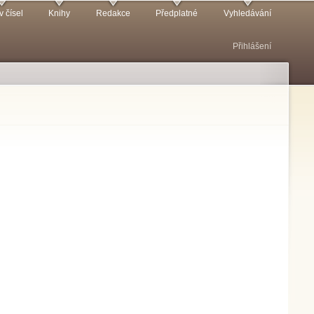
v čísel
Knihy
Redakce
Předplatné
Vyhledávání
Přihlášení