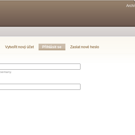
Přejít k
Archi
hlavnímu
obsahu
Vytvořit nový účet
Přihlásit se
(aktivní záložka)
Zaslat nové heslo
tsemany.