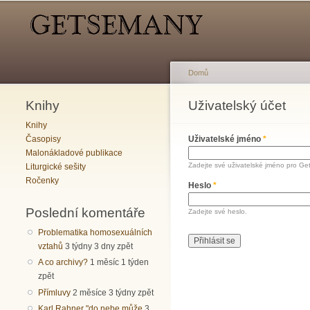
Hlavní menu
Sekundární menu
Domů
Knihy
Jste zde
Uživatelský účet
Hlavní záložky
Knihy
Časopisy
Uživatelské jméno
*
Malonákladové publikace
Zadejte své uživatelské jméno pro Ge
Liturgické sešity
Ročenky
Heslo
*
Poslední komentáře
Zadejte své heslo.
Problematika homosexuálních
vztahů
3 týdny 3 dny zpět
A co archivy?
1 měsíc 1 týden
zpět
Přímluvy
2 měsíce 3 týdny zpět
Karl Rahner "do nebe může
3